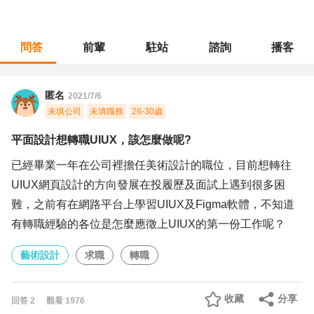
問答
前輩
駐站
諮詢
播客
職涯診所
/
藝術設計
/
平面設計想轉職UIUX，該怎麼做呢?
匿名
2021/7/6
未填公司
未填職務
26-30歲
平面設計想轉職UIUX，該怎麼做呢?
已經畢業一年在公司裡擔任美術設計的職位，目前想轉往
UIUX網頁設計的方向發展在投履歷及面試上遇到很多困
難，之前有在網路平台上學習UIUX及Figma軟體，不知道
有轉職經驗的各位是怎麼應徵上UIUX的第一份工作呢？
藝術設計
求職
轉職
收藏
分享
回答
2
觀看
1976