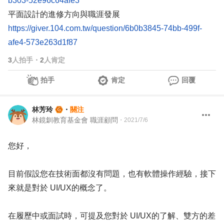
b303-52e96c64afe3
平面設計的進修方向與職涯發展
https://giver.104.com.tw/question/6b0b3845-74bb-499f-
afe4-573e263d1f87
3
人拍手
・
2
人肯定
拍手
肯定
回覆
林芳玲
・
關注
林鏡釧教育基金會 職涯顧問
・
2021/7/6
您好，
目前假設您在技術面都沒有問題，也有軟體操作經驗，接下
來就是對於 UI/UX的概念了。
在履歷中或面試時，可提及您對於 UI/UX的了解、雙方的差