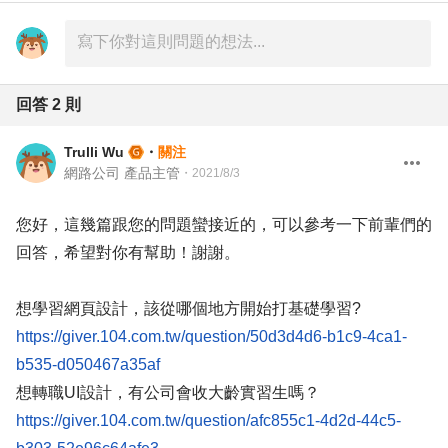
回答
2
則
Trulli Wu
・
關注
網路公司 產品主管
・
2021/8/3
您好，這幾篇跟您的問題蠻接近的，可以參考一下前輩們的
回答，希望對你有幫助！謝謝。
想學習網頁設計，該從哪個地方開始打基礎學習?
https://giver.104.com.tw/question/50d3d4d6-b1c9-4ca1-
b535-d050467a35af
想轉職UI設計，有公司會收大齡實習生嗎？
https://giver.104.com.tw/question/afc855c1-4d2d-44c5-