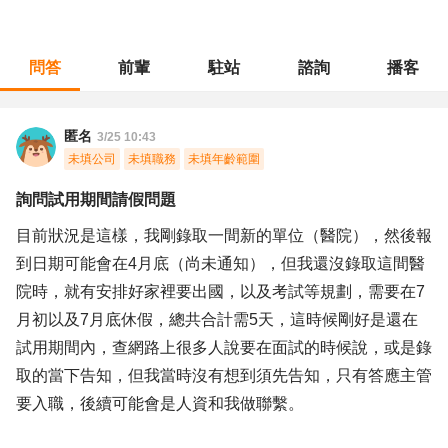
問答
前輩
駐站
諮詢
播客
職涯診所
/
醫療專業
/
詢問試用期間請假問題
匿名
3/25 10:43
未填公司
未填職務
未填年齡範圍
詢問試用期間請假問題
目前狀況是這樣，我剛錄取一間新的單位（醫院），然後報
到日期可能會在4月底（尚未通知），但我還沒錄取這間醫
院時，就有安排好家裡要出國，以及考試等規劃，需要在7
月初以及7月底休假，總共合計需5天，這時候剛好是還在
試用期間內，查網路上很多人說要在面試的時候說，或是錄
取的當下告知，但我當時沒有想到須先告知，只有答應主管
要入職，後續可能會是人資和我做聯繫。