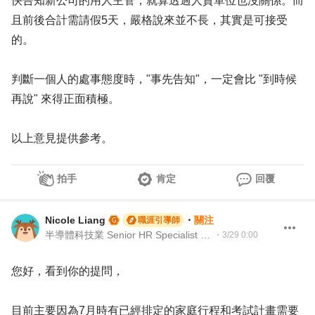
快告知新公司的用人主管，就算透過人資單位也沒關係。而
且前後合計需請假5天，嚴格說來並不長，其實是可接受
的。
判斷一個人的處事態度時，"事先告知"，一定會比 "到時候
再說" 來得正面積極。
以上意見提供參考。
拍手
肯定
回覆
Nicole Liang
・
關注
職涯引導師
半導體科技業 Senior HR Specialist ｜104Giver職涯引導師 第003202410031號
・
3/29 0:00
您好，看到你的提問，
目前主要因為7月時有已經排定的家庭行程和考試計畫需要