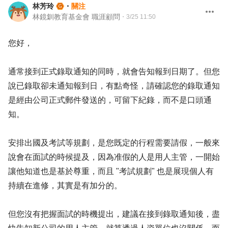
林芳玲
・
關注
林鏡釧教育基金會 職涯顧問
・
3/25 11:50
您好，
通常接到正式錄取通知的同時，就會告知報到日期了。但您
說已錄取卻未通知報到日，有點奇怪，請確認您的錄取通知
是經由公司正式郵件發送的，可留下紀錄，而不是口頭通
知。
安排出國及考試等規劃，是您既定的行程需要請假，一般來
說會在面試的時候提及，因為准假的人是用人主管，一開始
讓他知道也是基於尊重，而且 "考試規劃" 也是展現個人有
持續在進修，其實是有加分的。
但您沒有把握面試的時機提出，建議在接到錄取通知後，盡