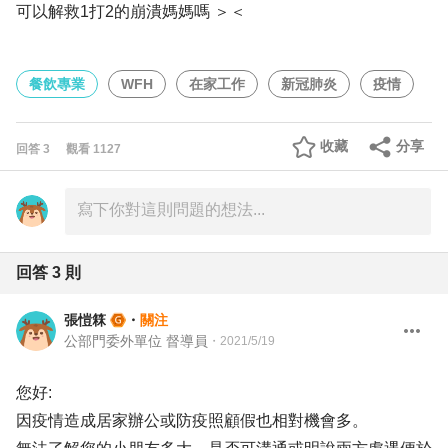
可以解救1打2的崩潰媽媽嗎 ＞＜
餐飲專業
WFH
在家工作
新冠肺炎
疫情
收藏
分享
回答
3
觀看
1127
回答
3
則
張愷箖
・
關注
公部門委外單位 督導員
・
2021/5/19
您好:
因疫情造成居家辦公或防疫照顧假也相對機會多。