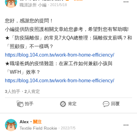
職涯診所 小編
・
2021/5/18
您好，感謝您的提問！
小編提供防疫照護相關文章給您參考，希望對您有幫助哦!
★「防疫隔離假」的常見7大QA總整理：隔離假支薪嗎？和
「照顧假」不一樣嗎？
https://blog.104.com.tw/work-from-home-efficiency/
★職場爸媽的疫情難題：在家工作如何兼顧小孩與
「WFH」效率？
https://blog.104.com.tw/work-from-home-efficiency/
3
人拍手
・
2
人肯定
拍手
肯定
回覆
Alex
・
關注
Textile Field Rookie
・
2022/7/5