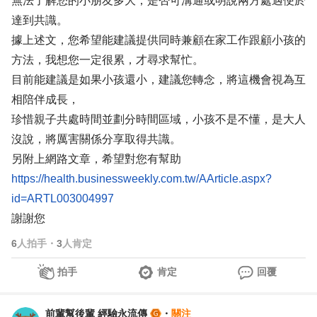
無法了解您的小朋友多大，是否可溝通或明說兩方處遇便於
達到共識。
據上述文，您希望能建議提供同時兼顧在家工作跟顧小孩的
方法，我想您一定很累，才尋求幫忙。
目前能建議是如果小孩還小，建議您轉念，將這機會視為互
相陪伴成長，
珍惜親子共處時間並劃分時間區域，小孩不是不懂，是大人
沒說，將厲害關係分享取得共識。
另附上網路文章，希望對您有幫助
https://health.businessweekly.com.tw/AArticle.aspx?
id=ARTL003004997
謝謝您
6
人拍手
・
3
人肯定
拍手
肯定
回覆
前輩幫後輩 經驗永流傳
・
關注