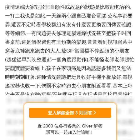
疫情遠端大家對於非自願性或故意的狀態是比較能包容的,
一打二我也是如此,一天顧兩小跟自己那台電腦,公私事都要
弄,還要不定時看學校群組有沒有什麼要更換要回傳要確認
等等細節,一有問題要去修理電腦連線狀況甚至把孩子叫回
書桌前.這是個學習也有非預期的樂趣,常常看到視訊螢幕中
穿著底褲跑來跑去的大人,放GIF當圖檔不停點頭的小朋友
(超猛從早到晚整週都一個角度跟動作),不能怪老師老師超忙
要顧實體要看線上.孩子在家頭痛是因為誘惑多我們又無法
時時刻刻盯著,這種情況建議把玩具收好手機平板放好,電視
遙控器也收一下,偶爾不定時跑去小朋友附近看看,基本上每
次去不是沒在聽/摳腳/不知哪來玩具在玩或是直接用電腦打
遊戲(真的不知道麼來的,裡面還有同學一起).記住!發現了不
要破口大罵留點面子給他,要很無奈語重心長他們有接收我
登入解鎖全部
3
則回答
們的傷心比較重要.這是新生活型態大家都一樣我認為您是
近 2000 位各行各業的 Giver 解答
不習慣不是無法應對,上課也有下課時間養成他們自律習慣
還可以一起加入討論唷！
該休息玩就讓他們去,剛拿出態度坐回去就照表,一樣要陪他