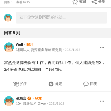
收藏
分享
回答
5
觀看
6215
回答
5
則
Well
・
關注
財團法人 資深產業策略研究員
・
2021/11/18
當然是選擇先保有工作，再同時找工作。個人建議是選2，
3/4感覺也和現狀相同，早晚吃虧。
拍手
肯定
回覆
張精言
・
關注
104 職涯診所 Giver
・
2021/11/18