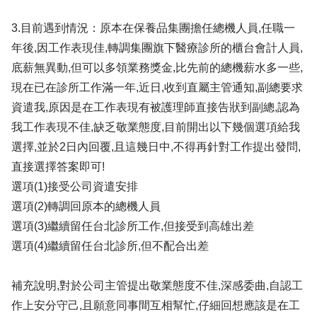
3.目前遇到情況：原本在保養品集團擔任總機人員,任職一
年後,因工作表現佳,轉調集團旗下醫療診所的櫃台會計人員,
底薪無異動,但可以多領業務獎金,比先前的總機薪水多一些,
現在已在診所工作滿一年,近日,收到直屬主管通知,副總要求
資遣我,原因是在工作表現有被護理師直接告狀到副總,認為
我工作表現不佳,缺乏敬業態度,目前開出以下幾個選項給我
選擇,並於2日內回覆,且這幾日中,不得再針對工作提出發問,
直接選擇答案即可!
選項(1)接受公司資遣安排
選項(2)轉調回原本的總機人員
選項(3)繼續留任台北診所工作,但接受到高雄出差
選項(4)繼續留任台北診所,但不配合出差
補充說明,對於公司主管提出敬業態度不佳,深感委曲,自認工
作上安分守己,且願意同事間互相幫忙,仔細回想應該是在工