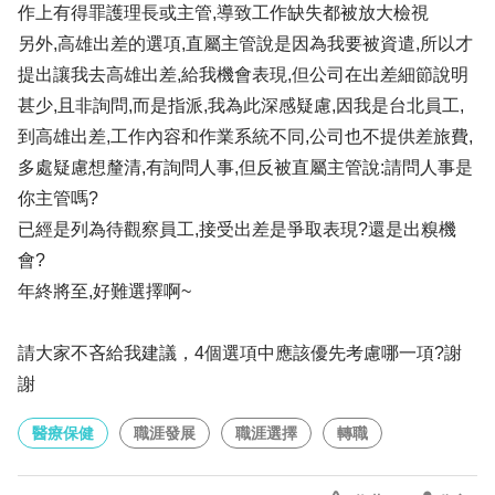
作上有得罪護理長或主管,導致工作缺失都被放大檢視
另外,高雄出差的選項,直屬主管說是因為我要被資遣,所以才
提出讓我去高雄出差,給我機會表現,但公司在出差細節說明
甚少,且非詢問,而是指派,我為此深感疑慮,因我是台北員工,
到高雄出差,工作內容和作業系統不同,公司也不提供差旅費,
多處疑慮想釐清,有詢問人事,但反被直屬主管說:請問人事是
你主管嗎?
已經是列為待觀察員工,接受出差是爭取表現?還是出糗機
會?
年終將至,好難選擇啊~
請大家不吝給我建議，4個選項中應該優先考慮哪一項?謝
謝
醫療保健
職涯發展
職涯選擇
轉職