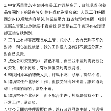
1. 中文系畢業,沒有額外專長,工作經驗多元，目前現職,保養
品集團旗下的醫療診所,擔任職務為櫃台會計人員,工作時間
固定9-18,環境內容單純,無業績壓力,薪資無漲幅空間，收到
直屬主管通知,副總要求資遣我,原因是在工作表現有被護理
師直接告狀到副。
2. 工作上有得罪護理長或主管，犯小人，會有受到不平的
對待，問心無愧就是，我的工作投入沒有對不起這分薪水，
對自己負責。
3. 接受公司資遣安排，當然不選，自己並未差到需要被公
司資遣，瑕不掩瑜，有瑕疵但沒到需被資遣。
4. 轉調回原本的總機人員，好馬不吃回頭草，當然不選。
5. 繼續留任台北診所工作，但接受到高雄出差，誰知道高
雄工作圓的扁的，當然不選。
6. 繼續留任台北診所，但不配合出差，對就是保持不動，
正常工作，選這項。
7. 從今天開始整理履歷自傳，以行政經歷為主軸，可選擇