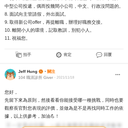
中型公司投遞，偶而投幾間小公司，中文、行政沒問題的。
8. 面試向主管請假，外出面試。
9. 取得新公司offer，再提離職，辦理好職務交接。
10. 離開小人的環境，記取教訓，別犯小人。
11. 祝福您。
拍手
肯定
回覆
Jeff Hung
・
關注
104 職涯診所 Giver
・
2021/11/18
您好，
先留下來為原則，然後看看你能接受哪一種挑戰，同時也要
觀察長官對您表現的評價，並做為是不是再找同時工作的依
據，以上供參考，加油💪！