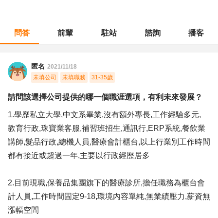
問答
前輩
駐站
諮詢
播客
職涯診所
/
醫療保健
/
請問該選擇公司提供的哪一個職涯選項，有利未來發展？
匿名
2021/11/18
未填公司
未填職務
31-35歲
請問該選擇公司提供的哪一個職涯選項，有利未來發展？
1.學歷私立大學,中文系畢業,沒有額外專長,工作經驗多元,
教育行政,珠寶業客服,補習班招生,通訊行,ERP系統,餐飲業
講師,髮品行政,總機人員,醫療會計櫃台,以上行業別工作時間
都有接近或超過一年,主要以行政經歷居多
2.目前現職,保養品集團旗下的醫療診所,擔任職務為櫃台會
計人員,工作時間固定9-18,環境內容單純,無業績壓力,薪資無
漲幅空間