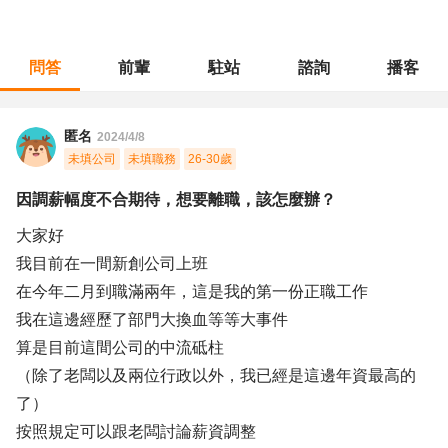
問答
前輩
駐站
諮詢
播客
職涯診所
/
傳播藝術
/
因調薪幅度不合期待，想要離職，該怎麼辦？
匿名
2024/4/8
未填公司
未填職務
26-30歲
因調薪幅度不合期待，想要離職，該怎麼辦？
大家好
我目前在一間新創公司上班
在今年二月到職滿兩年，這是我的第一份正職工作
我在這邊經歷了部門大換血等等大事件
算是目前這間公司的中流砥柱
（除了老闆以及兩位行政以外，我已經是這邊年資最高的
了）
按照規定可以跟老闆討論薪資調整