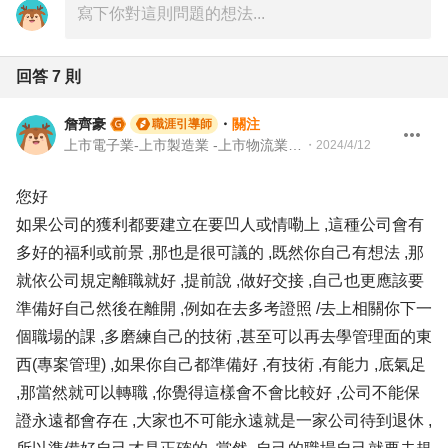
回答
7
則
詹齊豪
・
關注
職涯引導師
上市電子業-上市製造業 -上市物流業 -上市餐飲服務業 104 Giver 職涯引導師 第003202410005號
・
2024/4/12
您好
如果公司的獲利都要建立在要凹人或情嘞上 ,這種公司會有
多好的福利或前景 ,那也是很可議的 ,既然你自己有想法 ,那
就依公司規定離職就好 ,提前說 ,做好交接 ,自己也更應該要
準備好自己然後在離開 ,例如在去多考證照 /去上相關你下一
個職場的課 ,多磨練自己的技術 ,甚至可以再去學管理面的東
西(專案管理) ,如果你自己都準備好 ,有技術 ,有能力 ,底氣足
,那當然就可以轉職 ,你覺得這樣會不會比較好 ,公司不能保
證永遠都會存在 ,大家也不可能永遠就是一家公司待到退休 ,