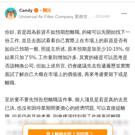
Candy
・
關注
Universal Air Filter Company 業務管理師
・
2024/4/8
你好, 若是因為薪資不如預期想離職, 的確可以先開始找下一
份工作, 並且去面試看看自己實際上在市場上的薪資是否有
如自己預期一般. 照提主所述, 原本預期是加至少10-15%, 但
結果只加了5%, 工作量則增加許多, 其實的確是可以思考是
否該轉換公司, 但如上述所言, 仍會建議先去投遞履歷並實際
面試了解自己大概在市場上的價值後, 再來考慮要留下或是
離職.
至於要不要先預告想離職這件事, 個人淺見是若是真的去意
已決, 也沒有因待業期間要擔心的經濟問題, 可以直接提離
職, 但若仍有其他考量, 則會建議找到新工作後再提離職.
勞基法規定, 工作滿一年未滿三年的預告期為20日, 預留20
日即可.
登入解鎖全部
7
則回答