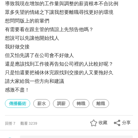
導致我現在增加的工作量與調整的薪資根本不合比例
眾多失望的情緒之下讓我想要離職尋找更好的環境
想問問版上的前輩們
有需要看在跟主管的情誼上先預告他嗎？
想說可以先讓他開始找人
我好做交接
但又怕先講了在公司會不好做人
還是應該找到工作後再告知公司裡的人比較好呢？
只是怕還要把補休休完跟找到交接的人又要拖好久
請大家給我一些方向和建議
感激不盡！
傳播藝術
薪水
調薪
轉職
離職
收藏
分享
回答
7
觀看
3239