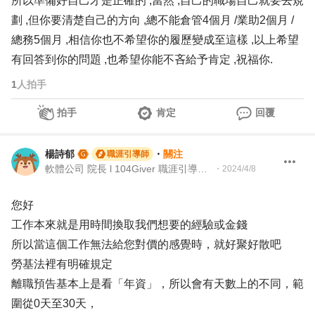
所以準備好自己才是正確的 ,當然 ,自己的職場自己就要去規
劃 ,但你要清楚自己的方向 ,總不能倉管4個月 /業助2個月 /
總務5個月 ,相信你也不希望你的履歷變成至這樣 ,以上希望
有回答到你的問題 ,也希望你能不吝給予肯定 ,祝福你.
1
人拍手
拍手
肯定
回覆
楊詩郁
・
關注
職涯引導師
軟體公司 院長 l 104Giver 職涯引導師 第003202410010號
・
2024/4/8
您好
工作本來就是用時間換取我們想要的經驗或金錢
所以當這個工作無法給您對價的感覺時，就好聚好散吧
勞基法裡有明確規定
離職預告基本上是看「年資」，所以會有天數上的不同，範
圍從0天至30天，