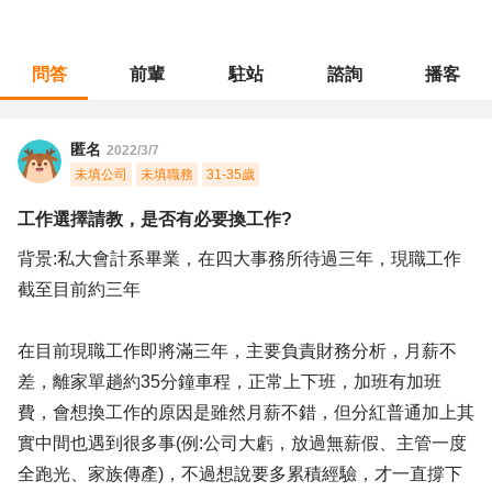
問答
前輩
駐站
諮詢
播客
職涯診所
/
財會稅務
/
工作選擇請教，是否有必要換工作?
匿名
2022/3/7
未填公司
未填職務
31-35歲
工作選擇請教，是否有必要換工作?
背景:私大會計系畢業，在四大事務所待過三年，現職工作
截至目前約三年
在目前現職工作即將滿三年，主要負責財務分析，月薪不
差，離家單趟約35分鐘車程，正常上下班，加班有加班
費，會想換工作的原因是雖然月薪不錯，但分紅普通加上其
實中間也遇到很多事(例:公司大虧，放過無薪假、主管一度
全跑光、家族傳產)，不過想說要多累積經驗，才一直撐下