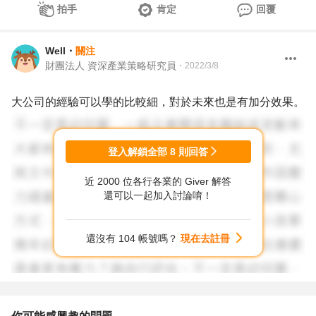
拍手
肯定
回覆
Well
・
關注
財團法人 資深產業策略研究員
・
2022/3/8
大公司的經驗可以學的比較細，對於未來也是有加分效果。
登入解鎖全部
8
則回答
近 2000 位各行各業的 Giver 解答
還可以一起加入討論唷！
還沒有 104 帳號嗎？
現在去註冊