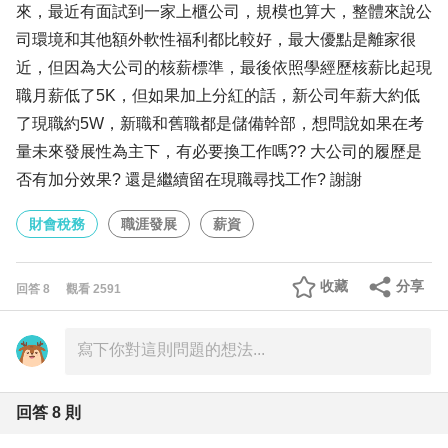
來，最近有面試到一家上櫃公司，規模也算大，整體來說公
司環境和其他額外軟性福利都比較好，最大優點是離家很
近，但因為大公司的核薪標準，最後依照學經歷核薪比起現
職月薪低了5K，但如果加上分紅的話，新公司年薪大約低
了現職約5W，新職和舊職都是儲備幹部，想問說如果在考
量未來發展性為主下，有必要換工作嗎?? 大公司的履歷是
否有加分效果? 還是繼續留在現職尋找工作? 謝謝
財會稅務
職涯發展
薪資
收藏
分享
回答
8
觀看
2591
回答
8
則