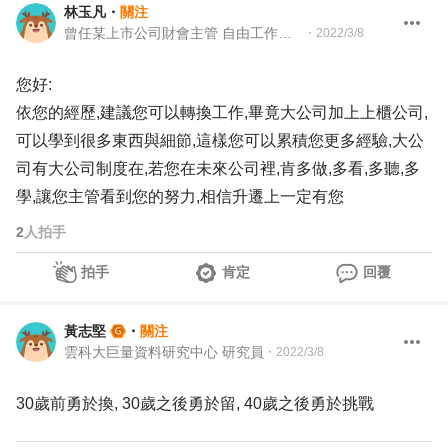
林玉凡
・
關注
曾任某上市公司財會主管 自由工作者,講師,顧問,財會分析
・
2022/3/8
您好:
依您的經歷,建議您可以轉換工作,畢竟大公司加上上櫃公司,
可以學到很多東西與細節,這樣您可以累積您更多經驗,大公
司有大公司制度在,若您在未來公司裡,肯多做,多看,多聽,多
學,讓您主管看到您的努力,相信升遷上一定有您
2
人拍手
拍手
肯定
回覆
黃志堅
・
關注
雲科大巨量資料研究中心 研究員
・
2022/3/8
30歲前勇於換, 30歲之後勇於留, 40歲之後勇於挑戰