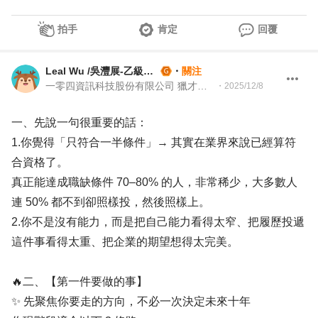
拍手
肯定
回覆
Leal Wu /吳灃展-乙級就業服務技術士
・
關注
一零四資訊科技股份有限公司 獵才招聘處 Headhunter 104 獵才顧問
・
2025/12/8
一、先說一句很重要的話：
1.你覺得「只符合一半條件」→ 其實在業界來說已經算符
合資格了。
真正能達成職缺條件 70–80% 的人，非常稀少，大多數人
連 50% 都不到卻照樣投，然後照樣上。
2.你不是沒有能力，而是把自己能力看得太窄、把履歷投遞
這件事看得太重、把企業的期望想得太完美。
🔥二、【第一件要做的事】
✨ 先聚焦你要走的方向，不必一次決定未來十年