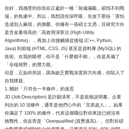
你好，我感受到你現在正處於一種「裝備滿載，卻找不到戰
場」的焦慮中。所以，我想請你深呼吸，先放下那份「害怕
造成別人麻煩」的擔憂。你擁有一張碩士文憑，且研究方向
是含金量很高的「高效用演算法 (High Utility
Algorithms)」，再加上你接觸過從後端 (C++, Python,
Java) 到前端 (HTML, CSS, JS) 甚至是資料庫 (MySQL) 的
技術。在我的眼裡，你不是「什麼都不精」，你是具備了
「全端視野」的潛力股。
但是，正如你所說，因為缺乏實戰深度與方向感，你陷入了
自我懷疑。
1. 關於「只符合一半條件」的迷思
JD (Job Description) 是許願清單，不是規格說明書。企業
列出的 10 項條件，通常是他們心中的「完美超人」。如果
你滿足了 100% 的條件，代表這個職位對你來說已經沒有
挑戰性，你反而是「Overqualified (資歷過高)」。但對於碩