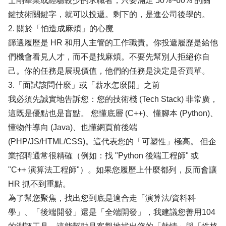
士剛畢業或經驗較少的求職者，只要滿足 50%~60% 的關
鍵技術關鍵字，就可以投遞。剩下的，是進公司後學的。
2. 關於「怕造成麻煩」的心魔
篩選履歷是 HR 和用人主管的工作職責。你投遞履歷是給他
們機會看見人才，而不是找麻煩。不要先幫別人拒絕你自
己。你的任務是展現價值，他們的任務是決定是否買單。
3.「面試該問什麼」或「薪水怎麼開」之前
我必須先誠實地告訴您：您的技術棧 (Tech Stack) 非常廣，
這既是優點也是盲點。 您懂底層 (C++)、懂腳本 (Python)、
懂物件導向 (Java)、也懂網頁前後端
(PHP/JS/HTML/CSS)。這代表您的「可塑性」極高。 但企
業招聘通常很精確（例如：找 "Python 後端工程師" 或
"C++ 演算法工程師"）。如果您履歷上什麼都列，反而會讓
HR 抓不到重點。
為了幫您聚焦，找出您到底是適合走「演算法/資料科
學」、「後端開發」還是「全端開發」，我建議您善用104