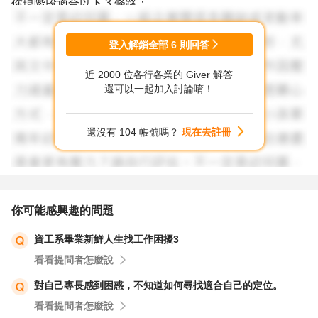
你現階段適合以下 3 條路：
1.🔹方向A：軟體工程師（後端或全端初階）
登入解鎖全部
6
則回答
因為：
近 2000 位各行各業的 Giver 解答
✔ Java、C++、Python 都有
還可以一起加入討論唷！
✔ 網頁基礎也有
✔ 演算法底子強 → 解題能力強
還沒有 104 帳號嗎？
現在去註冊
優勢：薪資穩、缺人多、技術成長快。
2.🔹方向B：資料工程 / 資料科學助理
因為：
你可能感興趣的問題
✔ Python 與數據加工能力
資工系畢業新鮮人生找工作困擾3
✔ 演算法思維
看看提問者怎麼說
✔ SQL 你會 MySQL
優勢：新鮮人也能切入，無需學會深度模型也能入行。
對自己專長感到困惑，不知道如何尋找適合自己的定位。
看看提問者怎麼說