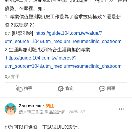
的測評工具。這能幫助且客觀地找出您的「熱情」與「性格
優勢」在哪裡。如：
1. 職業價值觀測驗 (您工作是為了追求技術極致？還是薪
資？或穩定？)
👉 [點擊測驗]
https://guide.104.com.tw/value/?
utm_source=104&utm_medium=resumeclinic_chatroom
2.生涯興趣測驗-找到符合生涯興趣的職業
https://guide.104.com.tw/interest/?
utm_source=104&utm_medium=resumeclinic_chatroom
3
人拍手
拍手
肯定
回覆
Zou mu mu
・
關注
藍木鴨工作室 單品設計師
・
2025/12/7
也許可以再進修一下試試UIUX設計。