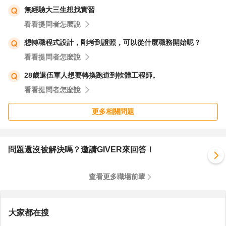
3.🔹方向C：軟體測試 / 自動化測試
無經驗大三生想找實習
因為：
看看提問者怎麼說
✔ 有多語言背景
想轉職程式設計，剛考到證照，可以從什麼職務開始呢？
✔ 有邏輯能力
看看提問者怎麼說
✔ 入門門檻較親民
優勢：很多人以此為跳板變 PM、開發、架構師。
28歲退伍軍人想要轉換跑道到軟體工程師。
看看提問者怎麼說
📌 你的背景很適合 A / B / C 任何一條，先選 1–2 條當主戰
更多相關問題
場即可。
希望以上內容對您有所幫助。
問題還沒被解決嗎？邀請GIVER來回答！
查看更多職場前輩
大家都在搜