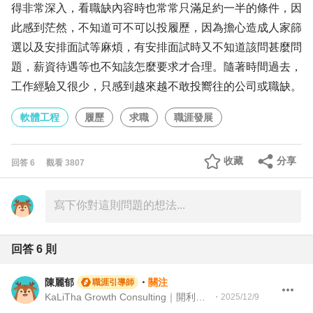
得非常深入，看職缺內容時也常常只滿足約一半的條件，因
此感到茫然，不知道可不可以投履歷，因為擔心造成人家篩
選以及安排面試等麻煩，有安排面試時又不知道該問甚麼問
題，薪資待遇等也不知該怎麼要求才合理。隨著時間過去，
工作經驗又很少，只感到越來越不敢投嚮往的公司或職缺。
軟體工程
履歷
求職
職涯發展
收藏
分享
回答
6
觀看
3807
回答
6
則
陳麗郁
・
關注
職涯引導師
KaLiTha Growth Consulting｜開利他企管 策略人資顧問 (Strategic HR Consultant)
・
2025/12/9