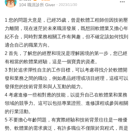
104 職涯診所 Giver
・
2023/11/30
1 您的問題大意是，已經35歲，曾是軟體工程師但因技術壓
力離開，現在迷茫於未來職涯發展，既想回軟體業又擔心年
紀不合，同時對業務相關工作有興趣，但不確定該如何找到
適合自己的職業方向。
2 首先，了解您的經歷和現況是理解困境的第一步，您已經
有相當的軟體業經驗，這是一個寶貴的資產。
3 對於追求彈性自主的工作目標，可以考慮尋找介於軟體開
發和業務之間的職位，例如產品經理或項目經理，這樣可以
發揮您的技術背景和與人互動的能力。
4 考慮進修一些相對應的技能，以提升自己在軟體業和業務
領域的競爭力。這可以包括專業證照、進修課程或參與相關
的行業活動。
5 不要擔心年齡問題，有實際經驗和技術背景往往是一種優
勢。軟體業的需求廣泛，有許多職位不僅限於寫程式，而是