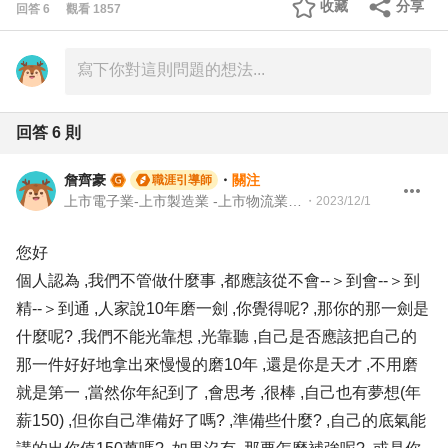
收藏
分享
回答
6
觀看
1857
回答
6
則
詹齊豪
・
關注
職涯引導師
上市電子業-上市製造業 -上市物流業 -上市餐飲服務業 104 Giver 職涯引導師 第003202410005號
・
2023/12/1
您好
個人認為 ,我們不管做什麼事 ,都應該從不會--＞到會--＞到
精--＞到通 ,人家說10年磨一劍 ,你覺得呢? ,那你的那一劍是
什麼呢? ,我們不能光靠想 ,光靠聽 ,自己是否應該把自己的
那一件好好地拿出來慢慢的磨10年 ,還是你是天才 ,不用磨
就是第一 ,當然你年紀到了 ,會思考 ,很棒 ,自己也有夢想(年
薪150) ,但你自己準備好了嗎? ,準備些什麼? ,自己的底氣能