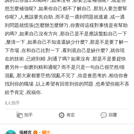
講的出你值150萬嗎? ,如果沒有 ,那要怎麼補強呢? ,或是你
想怎麼補強呢? ,如果你自己都不了解自己 ,那別人要怎麼幫
你呢? ,人應該要先自助 ,而不是一遇到問題就逃避 ,或一遇
到問題就慌張(怎麼辦怎麼辦?) ,你覺得這樣對事情是有幫助
的嗎? ,如果自己沒有方向 ,那自己是不是應該盤點自己一下
,釐清一下 ,如果自己不知道還缺少什麼? ,那是不是要了解一
下市場 ,在和自己比對一下 ,看到底自己是缺什麼? ,就你現
在的技術 ,已經到精 ,到通了嗎? 如果沒有 ,那是不是要趕快
磨另外一劍磨到精和通呢? 而不是只是一句自己很茫然/很
混亂 ,那大家都要茫然/混亂不完了 ,你是會思考的 ,相信你會
找到你的職場 ,以上希望有回答到你的問題 ,也希望你能不吝
給予肯定 ,祝福你.
1
人拍手
拍手
肯定
回覆
張精言
・
關注