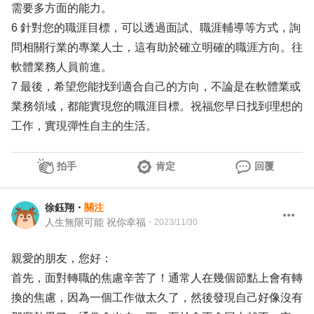
需要多方面的能力。
6 針對您的職涯目標，可以透過面試、職涯輔導等方式，詢
問相關行業的專業人士，這有助於確立明確的職涯方向。往
軟體業務人員前進。
7 最後，希望您能找到適合自己的方向，不論是在軟體業或
業務領域，都能實現您的職涯目標。祝福您早日找到理想的
工作，實現彈性自主的生活。
拍手
肯定
回覆
徐鈺翔
・
關注
人生無限可能 祝你幸福
・
2023/11/30
親愛的朋友，您好：
首先，面對轉職的焦慮辛苦了！通常人在幾個節點上會有轉
換的焦慮，因為一個工作做太久了，然後發現自己好像沒有