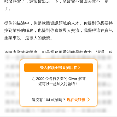
那麼熱愛了，通常會出走一下，至於會不會回去就不一定
了。
從你的描述中，你是軟體資訊領域的人才。你提到你想要轉
換到業務的職務，也提到你喜歡與人交流，我覺得這在資訊
產業來說，是很大的優勢。
資訊產業雖然很廣，但是業務更重視的是軟實力，溝通、服
務、效率、態度、促成交易...等，你有專業的背景，又想轉
到業務領域，我相信會有很多公司會考慮和你面談看看，只
登入解鎖全部
6
則回答
是你的履歷需要先調整成「業務導向」的感覺。
近 2000 位各行各業的 Giver 解答
還可以一起加入討論唷！
像是一些資訊技術領域，有所謂的pre-sales或售後服務人
員，也有所謂的客戶經理、業務代表、技術顧問。有專業背
還沒有 104 帳號嗎？
現在去註冊
景，應該能為你爭取到更顧問式銷售導向的專業B2B業務工
作。B2B業務的薪資就有很可觀的空間！