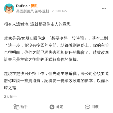
DuEric
・
關注
美國製藥業 策略規劃
・
2023/11/22
很令人遺憾地, 這就是要你走人的意思。
就像是男/女朋友跟你說: 「想要冷靜一段時間」，基本上到
了這一步，並沒有挽回的空間。話都說到這份上，你的主管
也很明白，你們之間已經失去互相信任的機會了。績效改進
計畫只是主管之後能夠正式解雇你的依據。
趁現在趕快另外找工作，但先別主動辭職，等公司必須要遣
散你時談一些資遣費，記得要一份績效改進的影本，以備不
時之需。
2
人拍手
拍手
肯定
回覆