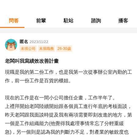
問答
前輩
駐站
諮詢
播客
職涯診所
/
產品企劃
/
老闆叫我寫績效改善計畫
匿名
2023/11/22
未填公司
未填職務
26-30歲
老闆叫我寫績效改善計畫
現職是我的第二份工作，也是我第一次從事辦公室內勤的工
作，前一份工作是百貨的櫃姐。
現在的工作是在一間小公司擔任企畫，工作半年了。
上禮拜開始老闆陸續開始跟各個員工進行年底的考核面談，
昨天老闆跟我面談時提及我有兩項需要即刻改進的地方，第
一個是工作組織能力(他覺得我處理事情常忘了分輕重緩
急)，另一個則是認為我的判斷力不足，對產業的敏銳度也