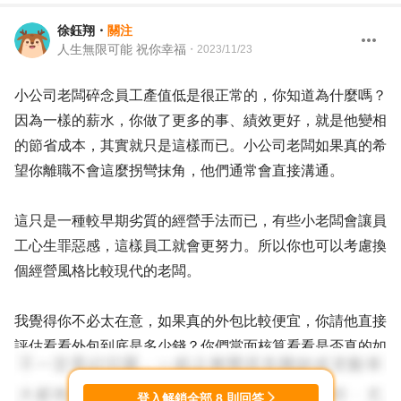
徐鈺翔
・
關注
人生無限可能 祝你幸福
・
2023/11/23
小公司老闆碎念員工產值低是很正常的，你知道為什麼嗎？
因為一樣的薪水，你做了更多的事、績效更好，就是他變相
的節省成本，其實就只是這樣而已。小公司老闆如果真的希
望你離職不會這麼拐彎抹角，他們通常會直接溝通。
這只是一種較早期劣質的經營手法而已，有些小老闆會讓員
工心生罪惡感，這樣員工就會更努力。所以你也可以考慮換
個經營風格比較現代的老闆。
我覺得你不必太在意，如果真的外包比較便宜，你請他直接
評估看看外包到底是多少錢？你們當面核算看看是否真的如
此，如果真的如此，那我覺得你確實可以考慮換一個更需要
你的公司，但是更大的可能是—你會驚訝發現你真是幫他省
登入解鎖全部
8
則回答