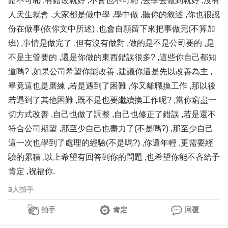
錯不可恥 ,有錯改就好 ,不會也不可恥 ,去學去做到就好 ,沒有
人天生就會 ,大家都是做中學 ,學中做 ,聽你的敘述 ,你也很認
份在做事(依你文中所述) ,也會自願留下來把事做完(不算加
班) ,事情是做完了 ,但有沒有做對 ,做的是不是公司要的 ,是
不是主管要的 ,還是你做的東西錯誤很多? ,這些你自己都知
道嗎? ,如果公司希望你能改善 ,建議你還是先以改善為主 ,
畢竟這也是磨練 ,若是遇到了困難 ,你又離職換工作 ,那以後
若遇到了其他困難 ,既不是也要繼續換工作呢? ,當你窮盡一
切方式改善 ,自己也做了調整 ,自己也修正了錯誤 ,若是還不
符合公司期望 ,那至少自己也盡力了(不是嗎?) ,那至少自己
這一次也學到了處理的經驗(不是嗎?) ,你還年輕 ,更需要經
驗的累積 ,以上希望有回答到你的問題 ,也希望你能不吝給予
肯定 ,祝福你.
3
人拍手
拍手
肯定
回覆