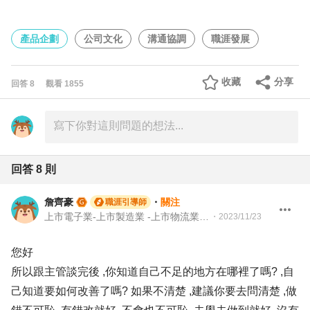
產品企劃
公司文化
溝通協調
職涯發展
收藏
分享
回答
8
觀看
1855
回答
8
則
詹齊豪
・
關注
職涯引導師
上市電子業-上市製造業 -上市物流業 -上市餐飲服務業 104 Giver 職涯引導師 第003202410005號
・
2023/11/23
您好
所以跟主管談完後 ,你知道自己不足的地方在哪裡了嗎? ,自
己知道要如何改善了嗎? 如果不清楚 ,建議你要去問清楚 ,做