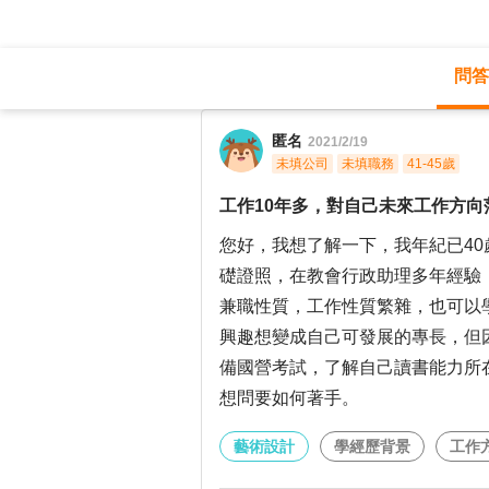
問答
職涯診所
/
藝術設計
/
匿名
2021/2/19
未填公司
未填職務
41-45歲
工作10年多，對自己未來工作方向
您好，我想了解一下，我年紀已4
礎證照，在教會行政助理多年經驗
兼職性質，工作性質繁雜，也可以
興趣想變成自己可發展的專長，但
備國營考試，了解自己讀書能力所
想問要如何著手。
藝術設計
學經歷背景
工作