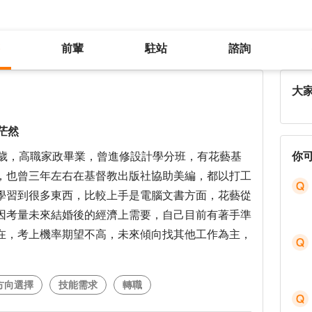
前輩
駐站
諮詢
工作10年多，對自己未來工作方向茫然
大
茫然
0歲，高職家政畢業，曾進修設計學分班，有花藝基
你
，也曾三年左右在基督教出版社協助美編，都以打工
學習到很多東西，比較上手是電腦文書方面，花藝從
因考量未來結婚後的經濟上需要，自己目前有著手準
在，考上機率期望不高，未來傾向找其他工作為主，
方向選擇
技能需求
轉職