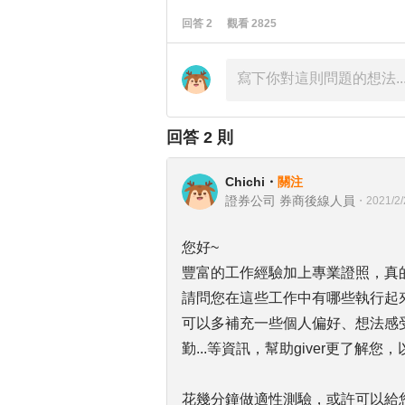
回答
2
觀看
2825
回答
2
則
Chichi
・
關注
證券公司 券商後線人員
・
2021/2/
您好~
豐富的工作經驗加上專業證照，真
請問您在這些工作中有哪些執行起
可以多補充一些個人偏好、想法感
勤...等資訊，幫助giver更了解
花幾分鐘做適性測驗，或許可以給