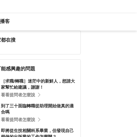
播客
家都在搜
可能感興趣的問題
［求職/轉職］迷茫中的新鮮人，想請大
家幫忙給建議，謝謝！
看看提問者怎麼說
到了三十面臨轉職從助理開始做真的適
合嗎
看看提問者怎麼說
即將從生技相關科系畢業，但發現自己
想做的出版業的工作怎麼辦？