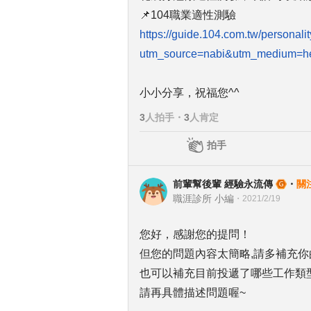
📌104職業適性測驗
https://guide.104.com.tw/personali
utm_source=nabi&utm_medium=he
小小分享，祝福您^^
3
人拍手
・
3
人肯定
拍手
前輩幫後輩 經驗永流傳
・
關
職涯診所 小編
・
2021/2/19
您好，感謝您的提問！
但您的問題內容太簡略,請多補充你
也可以補充目前投遞了哪些工作類
請再具體描述問題喔~