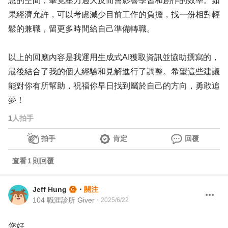
息的空間，畢竟壓力過大反而會影響學習和創作的效率。如
果經濟允許，可以考慮減少目前工作的負擔，找一份相對輕
鬆的兼職，留更多時間給自己準備轉職。
以上的回應內容是我運用生成式AI獲取資訊並協助撰寫的，
最後結合了我的個人經驗和見解進行了調整。希望這些建議
能對你有所幫助，祝福你早日找到屬於自己的方向，勇敢追
夢！
1
人拍手
拍手
肯定
回覆
查看
1
則回覆
Jeff Hung
・
關注
104 職涯診所 Giver
・
2025/6/22
您好，