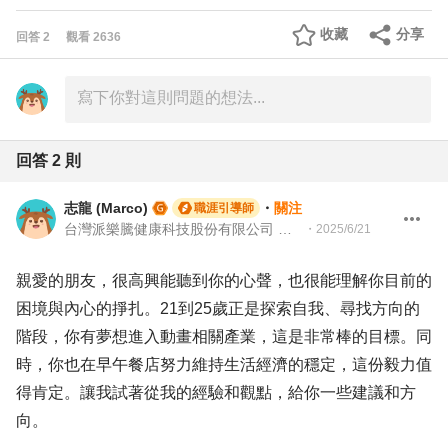
收藏
分享
回答
2
觀看
2636
回答
2
則
志龍 (Marco)
・
關注
職涯引導師
台灣派樂騰健康科技股份有限公司 資深製造測試工程師 | 104Giver職涯引導師 第003202310035
・
2025/6/21
親愛的朋友，很高興能聽到你的心聲，也很能理解你目前的
困境與內心的掙扎。21到25歲正是探索自我、尋找方向的
階段，你有夢想進入動畫相關產業，這是非常棒的目標。同
時，你也在早午餐店努力維持生活經濟的穩定，這份毅力值
得肯定。讓我試著從我的經驗和觀點，給你一些建議和方
向。