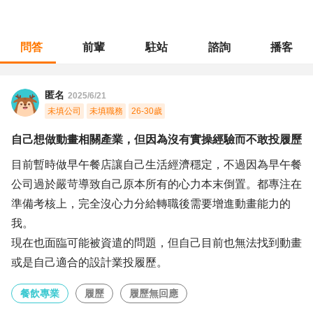
問答
前輩
駐站
諮詢
播客
職涯診所
/
餐飲專業
/
自己想做動畫相關產業，但因為沒有實操經驗而不敢投履歷
匿名
2025/6/21
未填公司
未填職務
26-30歲
自己想做動畫相關產業，但因為沒有實操經驗而不敢投履歷
目前暫時做早午餐店讓自己生活經濟穩定，不過因為早午餐
公司過於嚴苛導致自己原本所有的心力本末倒置。都專注在
準備考核上，完全沒心力分給轉職後需要增進動畫能力的
我。
現在也面臨可能被資遣的問題，但自己目前也無法找到動畫
或是自己適合的設計業投履歷。
餐飲專業
履歷
履歷無回應