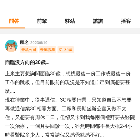
問答
前輩
駐站
諮詢
播客
職涯診所
/
門市管理
/
面臨沒方向的30歲...
匿名
2023/6/10
未填公司
未填職務
31-35歲
面臨沒方向的30歲...
上來主要想詢問面臨30歲，想找最後一份工作或最後一份
工作的跳板，但目前眼前的現況是不知道自己到底想要甚
麼....
現在待業中，從事通信、3C相關行業，只知道自己不想要
再做通信業3C相關方面、工廠和長期坐辦公室又做不太
住，又想要有周休二日，但卻又卡到我每兩個禮拜要去醫院
一次治療，一個月要回診一次，雖然時間都不長大概2-4小
時看醫院多少人，常常請假又感覺觀感不好...