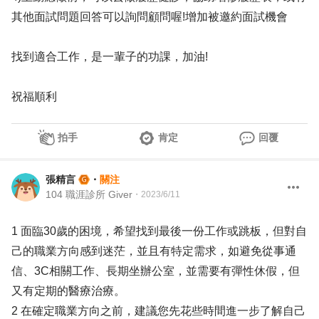
其他面試問題回答可以詢問顧問喔!增加被邀約面試機會
找到適合工作，是一輩子的功課，加油!
祝福順利
拍手
肯定
回覆
張精言
・
關注
104 職涯診所 Giver
・
2023/6/11
1 面臨30歲的困境，希望找到最後一份工作或跳板，但對自
己的職業方向感到迷茫，並且有特定需求，如避免從事通
信、3C相關工作、長期坐辦公室，並需要有彈性休假，但
又有定期的醫療治療。
2 在確定職業方向之前，建議您先花些時間進一步了解自己