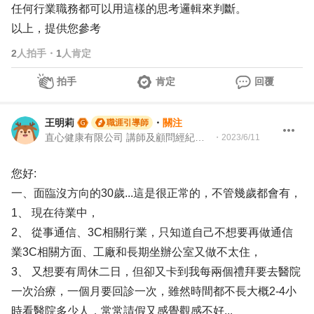
任何行業職務都可以用這樣的思考邏輯來判斷。
以上，提供您參考
2
人拍手
・
1
人肯定
拍手
肯定
回覆
王明莉
・
關注
職涯引導師
直心健康有限公司 講師及顧問經紀人、園藝治療師、就業服務專業人員、104Giver職涯引導師
・
2023/6/11
您好:
一、面臨沒方向的30歲...這是很正常的，不管幾歲都會有，
1、 現在待業中，
2、 從事通信、3C相關行業，只知道自己不想要再做通信
業3C相關方面、工廠和長期坐辦公室又做不太住，
3、 又想要有周休二日，但卻又卡到我每兩個禮拜要去醫院
一次治療，一個月要回診一次，雖然時間都不長大概2-4小
時看醫院多少人，常常請假又感覺觀感不好...