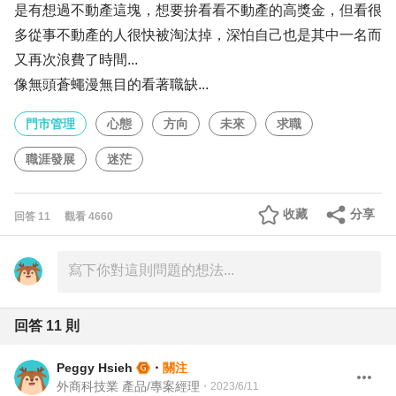
是有想過不動產這塊，想要拚看看不動產的高獎金，但看很
多從事不動產的人很快被淘汰掉，深怕自己也是其中一名而
又再次浪費了時間...
像無頭蒼蠅漫無目的看著職缺...
門市管理
心態
方向
未來
求職
職涯發展
迷茫
收藏
分享
回答
11
觀看
4660
回答
11
則
Peggy Hsieh
・
關注
外商科技業 產品/專案經理
・
2023/6/11