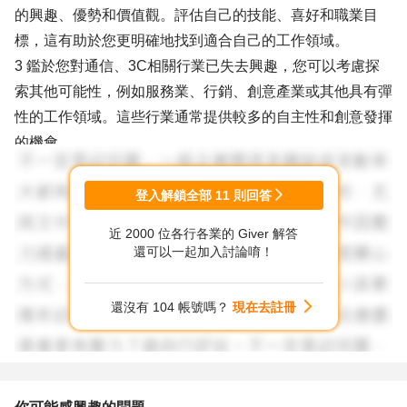
的興趣、優勢和價值觀。評估自己的技能、喜好和職業目
標，這有助於您更明確地找到適合自己的工作領域。
3 鑑於您對通信、3C相關行業已失去興趣，您可以考慮探
索其他可能性，例如服務業、行銷、創意產業或其他具有彈
性的工作領域。這些行業通常提供較多的自主性和創意發揮
的機會。
4 由於您有定期的醫療治療需求，可以尋找提供彈性工時和
較寬鬆請假政策的公司或職位。了解公司文化和福利待遇，
登入解鎖全部
11
則回答
選擇能夠配合您需求的工作環境。
近 2000 位各行各業的 Giver 解答
5 若有興趣涉足不動產行業，可以進一步深入研究該領域的
還可以一起加入討論唷！
專業知識和培訓需求。和從業者交流，瞭解他們的經驗和挑
戰，並做好充分準備，以提升自己的競爭力。
還沒有 104 帳號嗎？
現在去註冊
6 在尋找職缺時，除了網路招聘平台外，您也可以利用人脈
和職業社群進行職缺訊息的獲取。參加行業活動、社群聚會
或專業研討會，增加人際網絡，有助於找到更多職業機會。
7 有門市經驗，可走不動產仲介，業界競爭激烈，對開發客