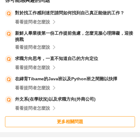
你可能感興趣的問題
戶若有心得，可進入，進入後持續耕耘，別半途退出，退出
對於找工作感到迷茫請問如何找到自己真正能做的工作？
就浪費這段經歷了。
看看提問者怎麼說
8 祝福您30歲是人生中的轉折點，雖然困惑和迷茫是正常
的，但請相信自己的能力和潛力。
新鮮人畢業後第一份工作提前焦慮，怎麼克服心理障礙，迎接
挑戰
看看提問者怎麼說
求職方向思考，一直不知道自己的方向定位
看看提問者怎麼說
在緯育Tibame的Java班以及Python班之間難以抉擇
看看提問者怎麼說
外文系(在學狀況)以及求職方向(外商公司)
看看提問者怎麼說
更多相關問題