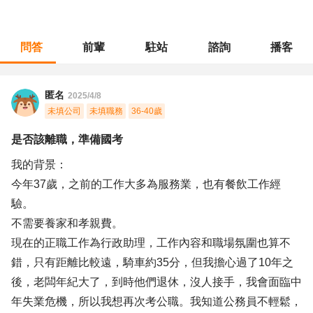
問答
前輩
駐站
諮詢
播客
職涯診所
/
行政總務
/
是否該離職，準備國考
匿名
2025/4/8
未填公司
未填職務
36-40歲
是否該離職，準備國考
我的背景：
今年37歲，之前的工作大多為服務業，也有餐飲工作經
驗。
不需要養家和孝親費。
現在的正職工作為行政助理，工作內容和職場氛圍也算不
錯，只有距離比較遠，騎車約35分，但我擔心過了10年之
後，老闆年紀大了，到時他們退休，沒人接手，我會面臨中
年失業危機，所以我想再次考公職。我知道公務員不輕鬆，