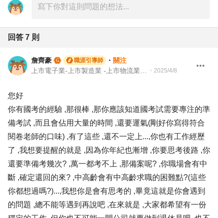
回答
7
則
詹齊豪
・
關注
職涯引導師
上市電子業-上市製造業 -上市物流業 -上市餐飲服務業 104 Giver 職涯引導師 第003202410005號
・
2025/4/8
您好
你有國考的經驗 ,那很棒 ,那你應該知道國考試需要專注的準
備考試 ,而且會佔用大量的時間 ,還要運氣(剛好你寫得符合
閱卷老師的口味) ,有了這些 ,還不一定上...,你也有工作經歷
了 ,我想要提醒的就是 ,因為你年紀也漸增 ,你要思考後路 ,你
還要準備考幾次? ,萬一都考不上 ,那備案呢? ,你職場會有中
斷 ,確定還回的來? ,中高齡會有中高齡求職的困難點?(這些
你都想過嗎?)...,我想你是會有思考的 ,畢竟這就是你會遇到
的問題 ,總不能等遇到再說吧 ,在來就是 ,大家都希望有一份