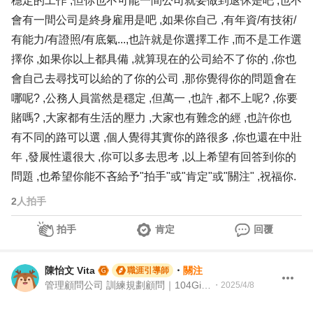
穩定的工作 ,但你也不可能一間公司就要做到退休是吧 ,也不
會有一間公司是終身雇用是吧 ,如果你自己 ,有年資/有技術/
有能力/有證照/有底氣...,也許就是你選擇工作 ,而不是工作選
擇你 ,如果你以上都具備 ,就算現在的公司給不了你的 ,你也
會自己去尋找可以給的了你的公司 ,那你覺得你的問題會在
哪呢? ,公務人員當然是穩定 ,但萬一 ,也許 ,都不上呢? ,你要
賭嗎? ,大家都有生活的壓力 ,大家也有難念的經 ,也許你也
有不同的路可以選 ,個人覺得其實你的路很多 ,你也還在中壯
年 ,發展性還很大 ,你可以多去思考 ,以上希望有回答到你的
問題 ,也希望你能不吝給予"拍手"或"肯定"或"關注" ,祝福你.
2
人拍手
拍手
肯定
回覆
陳怡文 Vita
・
關注
職涯引導師
管理顧問公司 訓練規劃顧問｜104Giver職涯引導師&證號003202310053
・
2025/4/8