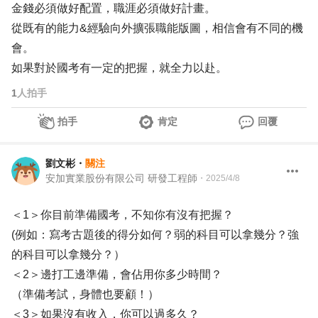
金錢必須做好配置，職涯必須做好計畫。
從既有的能力&經驗向外擴張職能版圖，相信會有不同的機
會。
如果對於國考有一定的把握，就全力以赴。
1
人拍手
拍手
肯定
回覆
劉文彬
・
關注
安加實業股份有限公司 研發工程師
・
2025/4/8
＜1＞你目前準備國考，不知你有沒有把握？
(例如：寫考古題後的得分如何？弱的科目可以拿幾分？強
的科目可以拿幾分？）
＜2＞邊打工邊準備，會佔用你多少時間？
（準備考試，身體也要顧！）
＜3＞如果沒有收入，你可以過多久？