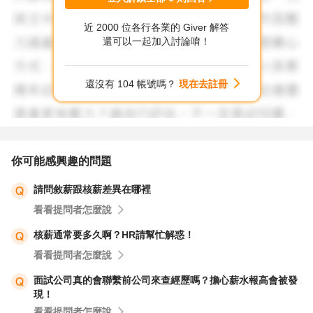
樣可以幫助雇主理解為什麼你值得更高的薪資。
近 2000 位各行各業的 Giver 解答
還可以一起加入討論唷！
另外，市場上的需求和公司預算也會影響薪資談判的結果。
還沒有 104 帳號嗎？
現在去註冊
有時候，雇主也會考量到應徵者的整體能力、文化契合度，
以及未來發展潛力，而不僅僅是過去的薪資水平。
希望這些資訊對你有幫助！祝你找到理想的工作！
你可能感興趣的問題
請問敘薪跟核薪差異在哪裡
看看提問者怎麼說
核薪通常要多久啊？HR請幫忙解惑！
看看提問者怎麼說
面試公司真的會聯繫前公司來查經歷嗎？擔心薪水報高會被發
現！
看看提問者怎麼說