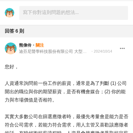
回答
6
則
熊偉伶
・
關注
迪芬尼聲學科技股份有限公司 大型客戶業務管理專員
・
2024/10/14
您好，
人資通常詢問前一份工作的薪資，通常是為了判斷 (1) 公司
開出的職位與你的期望薪資，是否有機會媒合；(2) 你的能
力與市場價值是否相符。
其實大多數公司在篩選應徵者時，最優先考量會是能力是否
符合公司需求，若能力符合需求，用人主管又喜歡該應徵者