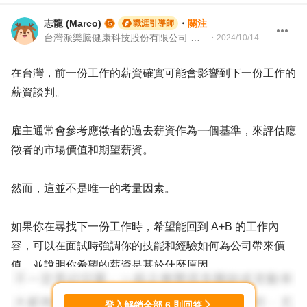
志龍 (Marco)
・
關注
職涯引導師
台灣派樂騰健康科技股份有限公司 資深製造測試工程師 | 104Giver職涯引導師 第003202310035
・
2024/10/14
在台灣，前一份工作的薪資確實可能會影響到下一份工作的
薪資談判。
雇主通常會參考應徵者的過去薪資作為一個基準，來評估應
徵者的市場價值和期望薪資。
然而，這並不是唯一的考量因素。
如果你在尋找下一份工作時，希望能回到 A+B 的工作內
容，可以在面試時強調你的技能和經驗如何為公司帶來價
值，並說明你希望的薪資是基於什麼原因。
你可以提出過去的成功案例或專案經驗來支持你的要求，這
登入解鎖全部
6
則回答