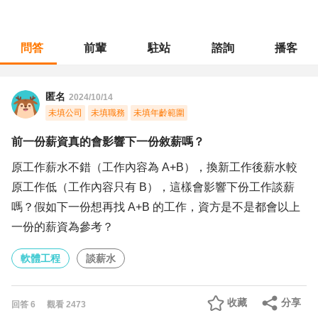
問答
前輩
駐站
諮詢
播客
職涯診所
/
軟體工程
/
前一份薪資真的會影響下一份敘薪嗎？
匿名
2024/10/14
未填公司
未填職務
未填年齡範圍
前一份薪資真的會影響下一份敘薪嗎？
原工作薪水不錯（工作內容為 A+B），換新工作後薪水較
原工作低（工作內容只有 B），這樣會影響下份工作談薪
嗎？假如下一份想再找 A+B 的工作，資方是不是都會以上
一份的薪資為參考？
軟體工程
談薪水
收藏
分享
回答
6
觀看
2473