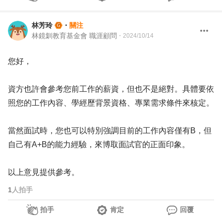
林芳玲
・
關注
林鏡釧教育基金會 職涯顧問
・
2024/10/14
您好，
資方也許會參考您前工作的薪資，但也不是絕對。具體要依
照您的工作內容、學經歷背景資格、專業需求條件來核定。
當然面試時，您也可以特別強調目前的工作內容僅有B，但
自己有A+B的能力經驗，來博取面試官的正面印象。
以上意見提供參考。
1
人拍手
拍手
肯定
回覆