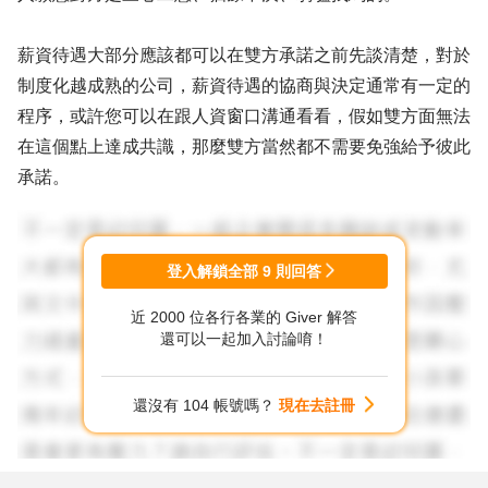
薪資待遇大部分應該都可以在雙方承諾之前先談清楚，對於
制度化越成熟的公司，薪資待遇的協商與決定通常有一定的
程序，或許您可以在跟人資窗口溝通看看，假如雙方面無法
在這個點上達成共識，那麼雙方當然都不需要免強給予彼此
承諾。
人生本來就是一次又一次的選擇，你不可能期待魚與熊掌兼
得，同樣的你也不可能期待總是手中握滿好牌；接受應聘
登入解鎖全部
9
則回答
VS.繼續面試，這之間的取捨是你必須面對的功課；任何一
近 2000 位各行各業的 Giver 解答
份工作有熱情就必然會精采，相反的，再好的工作、沒有熱
還可以一起加入討論唷！
情，也不一定都會有好的成就的。
還沒有 104 帳號嗎？
現在去註冊