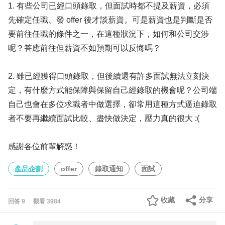
1. 有些公司已經口頭錄取，但面試時都不提及薪資，必須
先確定任職、發 offer 後才談薪資。可是薪資也是判斷是否
要前往任職的條件之一，在這種狀況下，如何和公司交涉
呢？答應前往但薪資不如預期可以反悔嗎？
2. 雖已經獲得口頭錄取，但後續還有許多面試無法立刻決
定，有什麼方式能保障與保留自己經錄取的機會呢？公司端
自己也會在多位求職者中做選擇，卻常用這種方式逼迫錄取
者不要再繼續面試比較、盡快做決定，壓力真的很大 :(
感謝各位前輩解惑！
產品企劃
offer
錄取通知
面試
收藏
分享
回答
9
觀看
3984