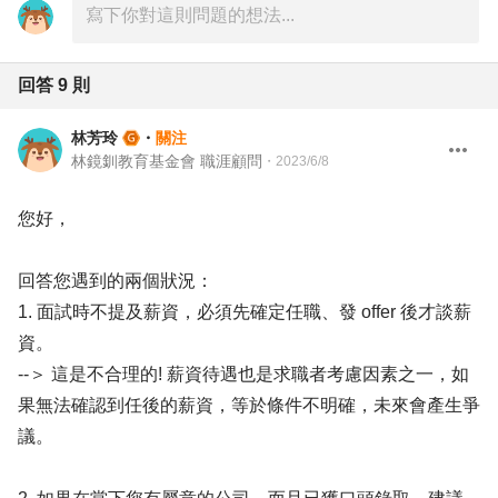
回答
9
則
林芳玲
・
關注
林鏡釧教育基金會 職涯顧問
・
2023/6/8
您好，
回答您遇到的兩個狀況：
1. 面試時不提及薪資，必須先確定任職、發 offer 後才談薪
資。
--＞ 這是不合理的! 薪資待遇也是求職者考慮因素之一，如
果無法確認到任後的薪資，等於條件不明確，未來會產生爭
議。