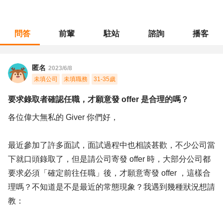
問答
前輩
駐站
諮詢
播客
職涯診所
/
產品企劃
/
要求錄取者確認任職，才願意發 offer 是合理的嗎？
匿名
2023/6/8
未填公司
未填職務
31-35歲
要求錄取者確認任職，才願意發 offer 是合理的嗎？
各位偉大無私的 Giver 你們好，
最近參加了許多面試，面試過程中也相談甚歡，不少公司當
下就口頭錄取了，但是請公司寄發 offer 時，大部分公司都
要求必須「確定前往任職」後，才願意寄發 offer ，這樣合
理嗎？不知道是不是最近的常態現象？我遇到幾種狀況想請
教：