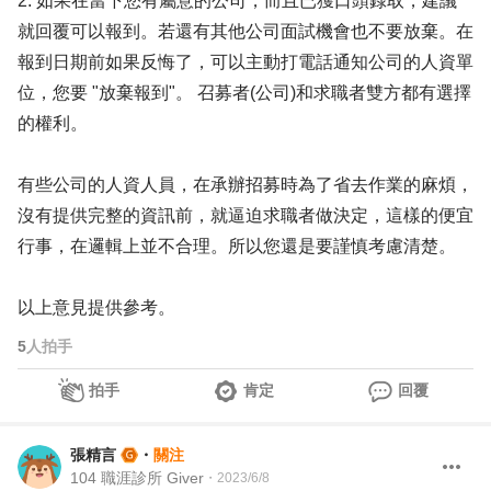
2. 如果在當下您有屬意的公司，而且已獲口頭錄取，建議
就回覆可以報到。若還有其他公司面試機會也不要放棄。在
報到日期前如果反悔了，可以主動打電話通知公司的人資單
位，您要 "放棄報到"。 召募者(公司)和求職者雙方都有選擇
的權利。
有些公司的人資人員，在承辦招募時為了省去作業的麻煩，
沒有提供完整的資訊前，就逼迫求職者做決定，這樣的便宜
行事，在邏輯上並不合理。所以您還是要謹慎考慮清楚。
以上意見提供參考。
5
人拍手
拍手
肯定
回覆
張精言
・
關注
104 職涯診所 Giver
・
2023/6/8