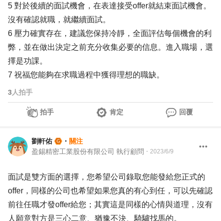
5 對於後續的面試機會，在表達接受offer就結束面試機會。
沒有確認就職，就繼續面試。
6 壓力確實存在，建議您保持冷靜，全面評估每個機會的利
弊，並在做出決定之前充分收集必要的信息。進入職場，選
擇是功課。
7 祝福您能夠在求職過程中獲得理想的職缺。
3
人拍手
拍手
肯定
回覆
劉軒佑
・
關注
盈錫精密工業股份有限公司 執行顧問
・
2023/6/9
面試是雙方面的選擇，您希望公司錄取您能發給您正式的
offer，同樣的公司也希望如果您真的有心到任，可以先確認
前往任職才發offer給您；其實這是同樣的心情與道理，沒有
人願意對方是三心二意、猶豫不決、騎驢找馬的。