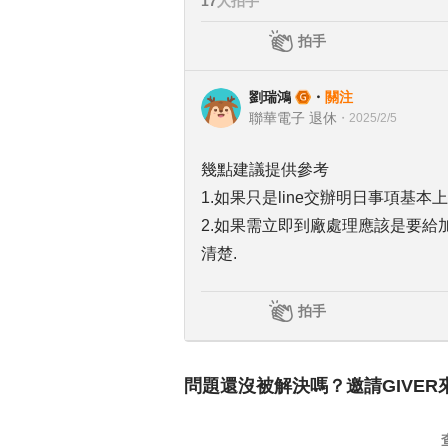
17
人拍手
拍手
劉瑞鴻
・
關注
聯華電子 退休
・
2025/2/5
幾點建議提供參考
1.如果只是line交辦明日事項基本
2.如果需立即到廠處理應該是要給
清楚.
拍手
問題還沒被解決嗎？邀請GIVER