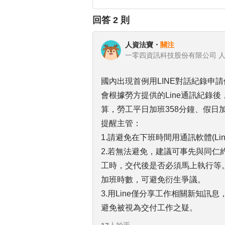
回答
2
則
人資法寶
・
關注
一零四資訊科技股份有限公司 
國內出現首例用LINE對話紀錄申
會根據勞方提供的Line通訊紀錄
算，勞工平日加班358分鐘、假日加
提醒主管：
1.請避免在下班時間用通訊軟體(Line
2.若無法避免，建議可事先與同
工時，交代後是否必須馬上執行等
加班時數，可避免衍生爭議。
3.用Line僅分享工作相關新知
避免被視為交付工作之疑。