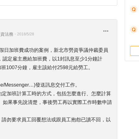
人資法務
・
2018/5/28
請假日加班費成功的案例，新北市勞資爭議仲裁委員
後，認定雇主應給加班費，以1封訊息至少1分鐘計
班1007分鐘，雇主該給付2598元給勞工。
/Messenger…)發送訊息交付工作。
仁約定加班計算工時的方式，包括怎麼進行、怎麼計算
。如果事先說清楚，事後勞工再以實際工作時數申請
訊息，請勿要求員工回覆想法或跟員工抱怨已讀不回，以