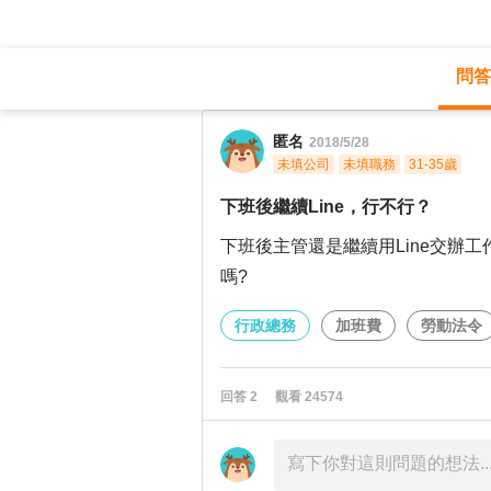
問答
職涯診所
/
行政總務
/
匿名
2018/5/28
未填公司
未填職務
31-35歲
下班後繼續Line，行不行？
下班後主管還是繼續用Line交辦
嗎?
行政總務
加班費
勞動法令
回答
2
觀看
24574