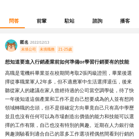
問答
前輩
駐站
諮詢
播客
職涯診所
/
維修服務
/
想知道要進入行銷產業前如何準備or學習行銷要有的技能
匿名
2022/12/13
未填公司
未填職務
21-25歲
想知道要進入行銷產業前如何準備or學習行銷要有的技能
高職是電機科畢業並在校期間考取2張丙級證照，畢業後選
擇從事職業軍人2年多，但不適應軍中生活選擇退伍，後來
聽從家人的建議在家人曾經待過的公司當空調學徒，待了快
一年後知道這個產業和工作不是自己想要成為的人並有想跨
領域轉職的念頭，但不是很確定方向畢竟自己只有高中學歷
並且也沒有任何可以為市場創造出價值的能力和技能可以選
擇的工作有限，自己也沒有特別的興趣。近期在人力銀行做
興趣測驗看到適合自己的眾多工作選項裡偶然間看到行銷的