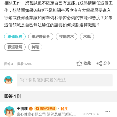
相關工作，想嘗試但不確定自己有無能力或熱情勝任這個工
作，想請問如果0基礎不是相關科系也沒有大學學歷要進入
行銷或任何產業該如何準備和學習必備的技能和態度？如果
這個領域是自己無法勝任的話要如何規劃選擇職涯？
維修服務
學經歷背景
技能需求
求職
職涯發展
轉職
收藏
分享
回答
4
觀看
1204
回答
4
則
王明莉
・
關注
職涯引導師
直心健康有限公司 講師及顧問經紀人、園藝治療師、就業服務專業人員、104Giver職涯引導師
・
2022/12/14