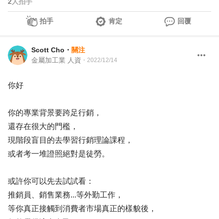
2
人拍手
拍手
肯定
回覆
Scott Cho
・
關注
金屬加工業 人資
・
2022/12/14
你好
你的專業背景要跨足行銷，
還存在很大的門檻，
現階段盲目的去學習行銷理論課程，
或者考一堆證照絕對是徒勞。
或許你可以先去試試看：
推銷員、銷售業務...等外勤工作，
等你真正接觸到消費者市場真正的樣貌後，