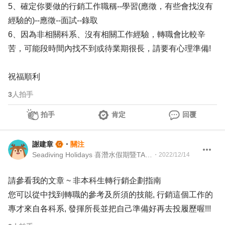
5、確定你要做的行銷工作職稱--學習(應徵，有些會找沒有
經驗的)--應徵--面試--錄取
6、因為非相關科系、沒有相關工作經驗，轉職會比較辛
苦，可能段時間內找不到或待業期很長，請要有心理準備!
祝福順利
3
人拍手
拍手
肯定
回覆
謝建章
・
關注
Seadiving Holidays 喜潛水假期暨TAAA 台灣留澳校友會 Martech Director 行銷科技長暨TAAA 理事
・
2022/12/14
請參看我的文章 ~ 非本科生轉行銷企劃指南
您可以從中找到轉職的參考及所須的技能, 行銷這個工作的
專才來自各科系, 發揮所長並把自己準備好再去投履歷喔!!!