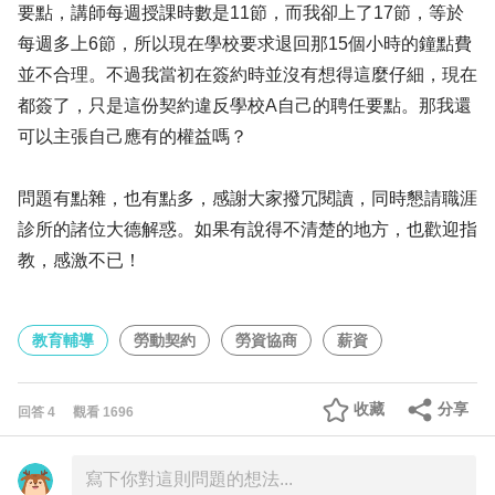
要點，講師每週授課時數是11節，而我卻上了17節，等於
每週多上6節，所以現在學校要求退回那15個小時的鐘點費
並不合理。不過我當初在簽約時並沒有想得這麼仔細，現在
都簽了，只是這份契約違反學校A自己的聘任要點。那我還
可以主張自己應有的權益嗎？
問題有點雜，也有點多，感謝大家撥冗閱讀，同時懇請職涯
診所的諸位大德解惑。如果有說得不清楚的地方，也歡迎指
教，感激不已！
教育輔導
勞動契約
勞資協商
薪資
收藏
分享
回答
4
觀看
1696