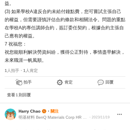
益。
(3) 如果學校A違反合約未給付鐘點費，您可嘗試主張自己
的權益，但需要謹慎評估合約條款和相關法令。問題的重點
在學校A的專任講師合約，簽訂委任契約，根據合約主張自
己應有的權益。
7 祝福您：
祝您能順利解決勞資糾紛，獲得公正對待，事情盡早解決，
未來職涯一帆風順。
1
人拍手
・
1
人肯定
拍手
肯定
回覆
查看
1
則回覆
Harry Chao
・
關注
明基材料 BenQ Materials Corp HR Manager
・
2023/11/19