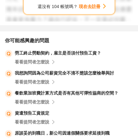
學校遵守其自訂的聘任要點，並可在必要時尋求法律協助來
還沒有 104 帳號嗎？
現在去註冊
維護您的權益。
4. **紀錄保留**：在進行任何勞資協調時，請確保保留所有
相關的溝通記錄（包括電子郵件、文字訊息等），以作為日
你可能感興趣的問題
後可能的爭議解決的依據。
勞工終止勞動契約，雇主是否須付預告工資？
看看提問者怎麼說
總的來說，您的情況可能需要專業的法律意見來解決。建議
您考慮尋求勞工法律顧問的幫助，以確保您的權益得到妥善
我想詢問因為公司薪資完全不清不楚該怎麼檢舉與討
保護。
看看提問者怎麼說
餐飲業加班費計算方式是否有其他可彈性協商的空間？
看看提問者怎麼說
資遣預告工資規定
看看提問者怎麼說
原談妥的到職日，新公司因連假關係要求延後到職