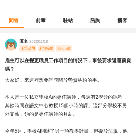
問答
前輩
駐站
諮詢
播客
職涯診所
/
教育輔導
/
雇主可以在變更職員工作項目的情況下，事後要求返還薪資嗎？
匿名
2023/11/18
未填公司
未填職務
31-35歲
雇主可以在變更職員工作項目的情況下，事後要求返還薪資
嗎？
大家好，來這裡想要詢問關於勞資糾紛的事。
本人是一位私立學校A的專任講師，每週有2學分的課程，
其餘時間在語文中心教授15個小時的課。這部分學校不另
外支薪，領的是專任講師的月薪。
今年5月，學校A開辦了另一項教學計畫，但礙於法規，他