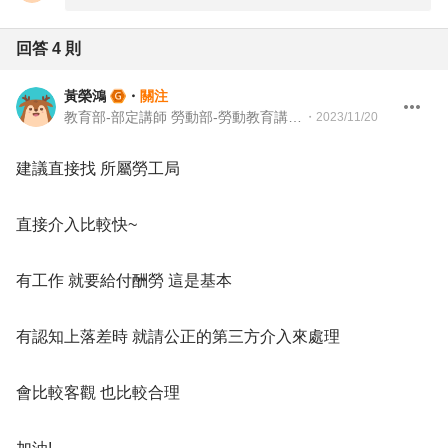
回答
4
則
黃榮鴻
・
關注
教育部-部定講師 勞動部-勞動教育講師 職業安全衛生講師＆職涯顧問＆ 教育訓練顧問＆人生教練
・
2023/11/20
建議直接找 所屬勞工局
直接介入比較快~
有工作 就要給付酬勞 這是基本
有認知上落差時 就請公正的第三方介入來處理
會比較客觀 也比較合理