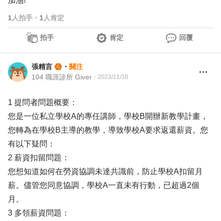
加油!
1
人拍手
・
1
人肯定
拍手
肯定
回覆
張精言
・
關注
104 職涯診所 Giver
・
2023/11/18
1 提問者問題概要：
您是一位私立學校A的專任講師，學校B開辦新教學計畫，
您轉為在學校B主導的教學，導致學校A要求返還薪資。您
有以下疑問：
2 薪資扣留問題：
您想知道如何在勞資協調未達共識前，防止學校A扣留月
薪。儘管您同意協調，學校A一直未有行動，已超過2個
月。
3 多領薪資問題：