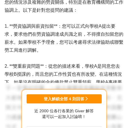
您的情況涉及複雜的勞資關係，特別是在教育機構間的工作
協調上。以下是針對您提問的建議：
1. **勞資協調與薪資扣留**：您可以正式向學校A提出要
求，要求他們在勞資協調達成共識之前，不得擅自扣留您的
薪水。如果學校不予理會，您可以考慮尋求法律協助或聯繫
勞工局進行調解。
2. **雙重薪資問題**：從您的描述來看，學校A是同意您去
學校B授課的，而且您的工作性質也有所改變。在這種情況
下，如果沒有明確的合約條款禁止雙重領薪，學校A事後要
求返還薪資的合理性是有待商榷的。您可以與學校進行進一
步的溝通，或尋求法律意見。
登入解鎖全部
4
則回答
近 2000 位各行各業的 Giver 解答
3. **合約與學校規定**：如果您的合約與學校的聘任要點不
還可以一起加入討論唷！
符，這可能意味著學校A未按照自身規定行事。您有權要求