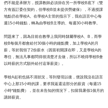
們不能是承辦方，授課教師必須掛在另一所學校B底下（雙
方有簽訂委任契約，但學校B並未提供勞健保），不過授課
地點仍在學校A。在學校A主管的指示下，我在語言中心每
週15小時鐘點，轉為由學校B主導的、每週30小時教學。
問題來了，因為目前在教學上我同時隸屬學校A、B，而學
校B每個月都會給付30個小時的鐘點費，加上學校A的月
薪，等於我領了2份薪水（因當初開課在即，又是學校A的
專任，無法凡事都問得很清楚才去做，所以不曉得學校B會
以時薪的方式額外給付這筆薪資）。
學校A起初也搞不清狀況，等到發現以後，便說我沒在語言
中心上那15小時的課，要求我返還這部分的薪資（每週15
小時*鐘點費），並在未告知的情況下，扣留我暑假1個月的
講師薪資。