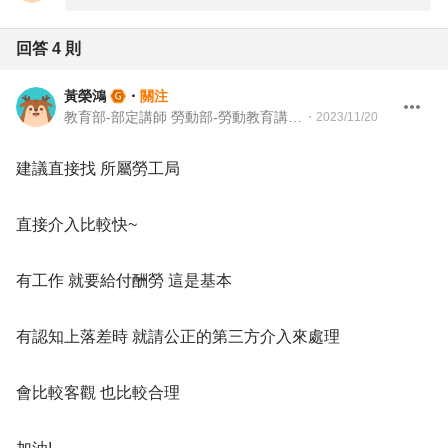
回答
4
則
黃榮鴻
・
關注
教育部-部定講師 勞動部-勞動教育講師 職業安全衛生講師＆職涯顧問＆ 教育訓練顧問＆人生教練
・
2023/11/20
建議直接找 所屬勞工局
直接介入比較快~
有工作 就要給付酬勞 這是基本
有認知上落差時 就請公正的第三方介入來處理
會比較客觀 也比較合理