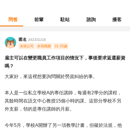
問答
前輩
駐站
諮詢
播客
職涯診所
/
教育輔導
/
雇主可以在變更職員工作項目的情況下，事後要求返還薪資嗎？
匿名
2023/11/18
未填公司
未填職務
31-35歲
雇主可以在變更職員工作項目的情況下，事後要求返還薪資
嗎？
大家好，來這裡想要詢問關於勞資糾紛的事。
本人是一位私立學校A的專任講師，每週有2學分的課程，
其餘時間在語文中心教授15個小時的課。這部分學校不另
外支薪，領的是專任講師的月薪。
今年5月，學校A開辦了另一項教學計畫，但礙於法規，他