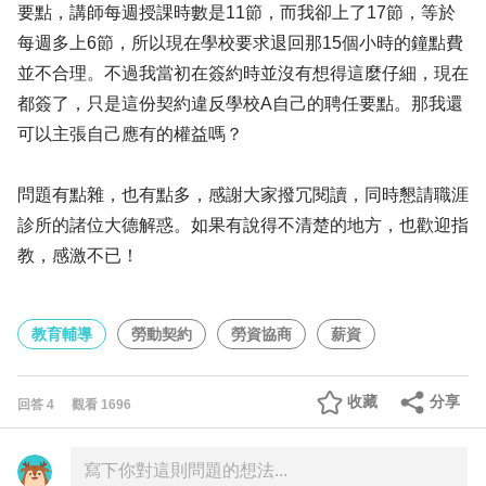
要點，講師每週授課時數是11節，而我卻上了17節，等於
每週多上6節，所以現在學校要求退回那15個小時的鐘點費
並不合理。不過我當初在簽約時並沒有想得這麼仔細，現在
都簽了，只是這份契約違反學校A自己的聘任要點。那我還
可以主張自己應有的權益嗎？
問題有點雜，也有點多，感謝大家撥冗閱讀，同時懇請職涯
診所的諸位大德解惑。如果有說得不清楚的地方，也歡迎指
教，感激不已！
教育輔導
勞動契約
勞資協商
薪資
收藏
分享
回答
4
觀看
1696