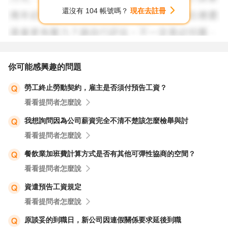
學校遵守其自訂的聘任要點，並可在必要時尋求法律協助來
還沒有 104 帳號嗎？
現在去註冊
維護您的權益。
4. **紀錄保留**：在進行任何勞資協調時，請確保保留所有
相關的溝通記錄（包括電子郵件、文字訊息等），以作為日
你可能感興趣的問題
後可能的爭議解決的依據。
勞工終止勞動契約，雇主是否須付預告工資？
看看提問者怎麼說
總的來說，您的情況可能需要專業的法律意見來解決。建議
您考慮尋求勞工法律顧問的幫助，以確保您的權益得到妥善
我想詢問因為公司薪資完全不清不楚該怎麼檢舉與討
保護。
看看提問者怎麼說
餐飲業加班費計算方式是否有其他可彈性協商的空間？
看看提問者怎麼說
資遣預告工資規定
看看提問者怎麼說
原談妥的到職日，新公司因連假關係要求延後到職