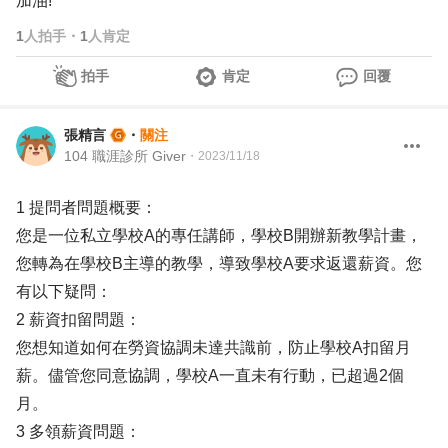
加油!
1
人拍手
・
1
人肯定
拍手
肯定
回覆
張精言
・
關注
104 職涯診所 Giver
・
2023/11/18
1 提問者問題概要：
您是一位私立學校A的專任講師，學校B開辦新教學計畫，
您轉為在學校B主導的教學，導致學校A要求返還薪資。您
有以下疑問：
2 薪資扣留問題：
您想知道如何在勞資協調未達共識前，防止學校A扣留月
薪。儘管您同意協調，學校A一直未有行動，已超過2個
月。
3 多領薪資問題：