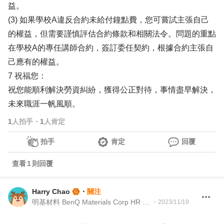
益。
(3) 如果學校A違反合約未給付鐘點費，您可嘗試主張自己
的權益，但需要謹慎評估合約條款和相關法令。問題的重點
在學校A的專任講師合約，簽訂委任契約，根據合約主張自
己應有的權益。
7 祝福您：
祝您能順利解決勞資糾紛，獲得公正對待，事情盡早解決，
未來職涯一帆風順。
1
人拍手
・
1
人肯定
拍手
肯定
回覆
查看
1
則回覆
Harry Chao
・
關注
明基材料 BenQ Materials Corp HR Manager
・
2023/11/19