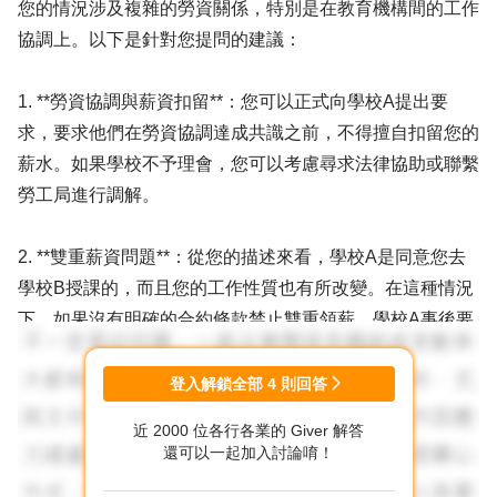
您的情況涉及複雜的勞資關係，特別是在教育機構間的工作
協調上。以下是針對您提問的建議：
1. **勞資協調與薪資扣留**：您可以正式向學校A提出要
求，要求他們在勞資協調達成共識之前，不得擅自扣留您的
薪水。如果學校不予理會，您可以考慮尋求法律協助或聯繫
勞工局進行調解。
2. **雙重薪資問題**：從您的描述來看，學校A是同意您去
學校B授課的，而且您的工作性質也有所改變。在這種情況
下，如果沒有明確的合約條款禁止雙重領薪，學校A事後要
求返還薪資的合理性是有待商榷的。您可以與學校進行進一
步的溝通，或尋求法律意見。
登入解鎖全部
4
則回答
近 2000 位各行各業的 Giver 解答
3. **合約與學校規定**：如果您的合約與學校的聘任要點不
還可以一起加入討論唷！
符，這可能意味著學校A未按照自身規定行事。您有權要求