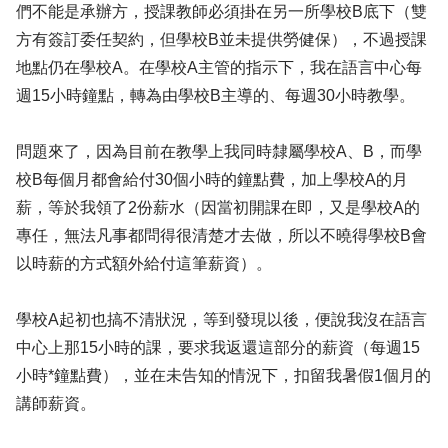
們不能是承辦方，授課教師必須掛在另一所學校B底下（雙
方有簽訂委任契約，但學校B並未提供勞健保），不過授課
地點仍在學校A。在學校A主管的指示下，我在語言中心每
週15小時鐘點，轉為由學校B主導的、每週30小時教學。
問題來了，因為目前在教學上我同時隸屬學校A、B，而學
校B每個月都會給付30個小時的鐘點費，加上學校A的月
薪，等於我領了2份薪水（因當初開課在即，又是學校A的
專任，無法凡事都問得很清楚才去做，所以不曉得學校B會
以時薪的方式額外給付這筆薪資）。
學校A起初也搞不清狀況，等到發現以後，便說我沒在語言
中心上那15小時的課，要求我返還這部分的薪資（每週15
小時*鐘點費），並在未告知的情況下，扣留我暑假1個月的
講師薪資。