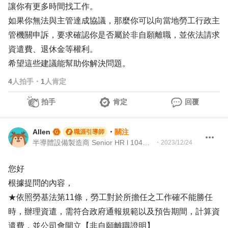
讓你有更多時間找工作。
如果你無法與主管達成協議，那麼你可以向當地勞工行政主
管機關申訴，要求確認你是否屬於非自願離職，並依法請求
資遣費、退休金等權利。
希望這些建議能幫助你解決問題。
4
人拍手
・
1
人肯定
拍手
肯定
回覆
Allen
・
關注
職涯引導師
半導體設備製造商 Senior HR l 104Giver職涯引導師 第003202310052號
・
2023/12/24
您好
根據提問的內容，
★依照勞基法第11條，勞工對於所擔任之工作確不能勝任
時，辦理資遣，需符合政府通報規範以及預告期間，計算資
遣費，並公司會開立【非自願離職證明】