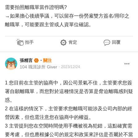
需要拍照離職單當作證明嗎?
→如果擔心後續爭議，可以留存一份勞雇雙方簽名/用印之
離職單，可能要跟主管或人資單位確認。
拍手
肯定
回覆
張精言
・
關注
104 職涯診所 Giver
・
2023/12/24
1 您目前在主管的協商中，因公司景氣不佳，主管要求您簽
署自願離職單，而您對於這種情況是否算是脅迫離職感到疑
惑。
2 在這樣的情況下，主管要求您離職可能涉及公司內部的經
營因素，但也需注意您在協商中的權益。
3 主管提到您在空閒時間使用手機被視為犯錯，這點確實需
要考慮，但也應根據公司的規定和政策來評估是否屬於不當