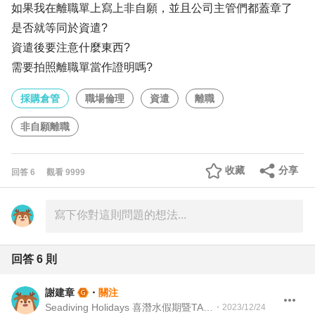
如果我在離職單上寫上非自願，並且公司主管們都蓋章了
是否就等同於資遣?
資遣後要注意什麼東西?
需要拍照離職單當作證明嗎?
採購倉管
職場倫理
資遣
離職
非自願離職
收藏
分享
回答
6
觀看
9999
回答
6
則
謝建章
・
關注
Seadiving Holidays 喜潛水假期暨TAAA 台灣留澳校友會 Martech Director 行銷科技長暨TAAA 理事
・
2023/12/24