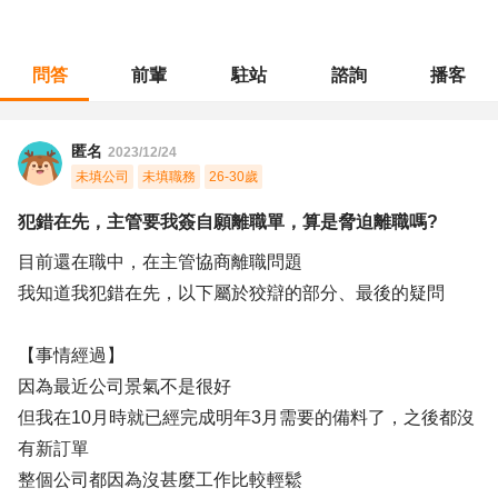
問答
前輩
駐站
諮詢
播客
職涯診所
/
採購倉管
/
犯錯在先，主管要我簽自願離職單，算是脅迫離職嗎?
匿名
2023/12/24
未填公司
未填職務
26-30歲
犯錯在先，主管要我簽自願離職單，算是脅迫離職嗎?
目前還在職中，在主管協商離職問題
我知道我犯錯在先，以下屬於狡辯的部分、最後的疑問
【事情經過】
因為最近公司景氣不是很好
但我在10月時就已經完成明年3月需要的備料了，之後都沒
有新訂單
整個公司都因為沒甚麼工作比較輕鬆