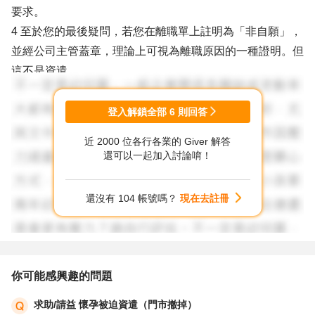
要求。
4 至於您的最後疑問，若您在離職單上註明為「非自願」，
並經公司主管蓋章，理論上可視為離職原因的一種證明。但
這不是資遣。
5 不過，這並不等同於資遣，資遣通常是由公司主動終止合
約，離職單上的標示可能影響您未來的求職。
登入解鎖全部
6
則回答
6 如果確定離職，建議您確認離職單的內容與相關條款，同
近 2000 位各行各業的 Giver 解答
時保留好文件作為未來可能的法律證據。需要拍照離職單當
還可以一起加入討論唷！
作證明嗎?，公司會提供離職證明，離職單寫上非自願，就
不必了，增加自己找下一個工作的困擾。
還沒有 104 帳號嗎？
現在去註冊
7 最後，祝福您能夠在未來找到更適合的工作，順利度過這
個職涯轉折點。
你可能感興趣的問題
求助/請益 懷孕被迫資遣（門市撤掉）