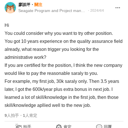
廖談坪
・
關注
Seagate Program and Project manager
・
2024/4/4
Hi
You could consider why you want to try other position.
You got 10 years experience on the quality assurance field
already, what reason trigger you looking for the
administrative work?
If you are certified for the position, I think the new company
would like to pay the reasonable saraly to you.
For example, my first job, 30k saraly only. Then 3.5 years
later, I got the 600k/year plus extra bonus in next job. I
learned a lot of skill/knowledge in the first job, then those
skill/knowledge apllied well to the new job.
9
人拍手
・
1
人肯定
拍手
肯定
回覆