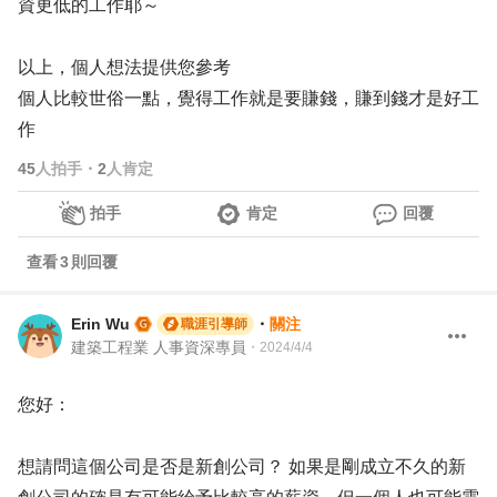
資更低的工作耶～
以上，個人想法提供您參考
個人比較世俗一點，覺得工作就是要賺錢，賺到錢才是好工
作
45
人拍手
・
2
人肯定
拍手
肯定
回覆
查看
3
則回覆
Erin Wu
・
關注
職涯引導師
建築工程業 人事資深專員
・
2024/4/4
您好：
想請問這個公司是否是新創公司？ 如果是剛成立不久的新