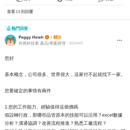
查看
13
則回覆
熱門回答
Peggy Hsieh
・
關注
外商科技業 產品/專案經理
・
2024/4/5
您好
基本概念，公司很多、世界很大，這家付不起就找下一家。
您要確定的事情有兩件
1.您的工作能力、經驗值得這個價碼
假設轉行政，那哪些品管原本的技能可以沿用？excel數據
分析？溝通協調？改善流程推進？熟悉工廠流程？