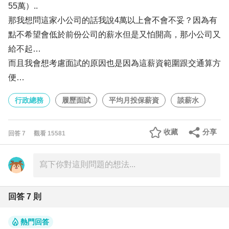
55萬）..
那我想問這家小公司的話我說4萬以上會不會不妥？因為有
點不希望會低於前份公司的薪水但是又怕開高，那小公司又
給不起…
而且我會想考慮面試的原因也是因為這薪資範圍跟交通算方
便…
行政總務
履歷面試
平均月投保薪資
談薪水
收藏
分享
回答
7
觀看
15581
回答
7
則
熱門回答