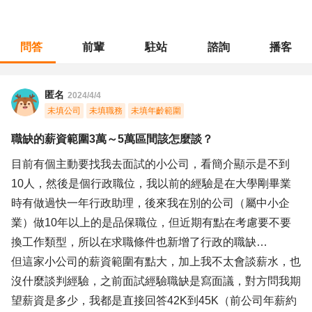
問答
前輩
駐站
諮詢
播客
職涯診所
/
行政總務
/
職缺的薪資範圍3萬～5萬區間該怎麼談？
匿名
2024/4/4
未填公司
未填職務
未填年齡範圍
職缺的薪資範圍3萬～5萬區間該怎麼談？
目前有個主動要找我去面試的小公司，看簡介顯示是不到
10人，然後是個行政職位，我以前的經驗是在大學剛畢業
時有做過快一年行政助理，後來我在別的公司（屬中小企
業）做10年以上的是品保職位，但近期有點在考慮要不要
換工作類型，所以在求職條件也新增了行政的職缺…
但這家小公司的薪資範圍有點大，加上我不太會談薪水，也
沒什麼談判經驗，之前面試經驗職缺是寫面議，對方問我期
望薪資是多少，我都是直接回答42K到45K（前公司年薪約