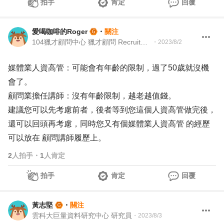
拍手
肯定
回覆
愛喝咖啡的Roger
・
關注
104獵才顧問中心 獵才顧問 Recruitment Consultant
・
2023/8/2
媒體業人資高管：可能會有年齡的限制，過了50歲就沒機
會了。
顧問業擔任講師：沒有年齡限制，越老越值錢。
建議您可以先考慮前者，後者等到您這個人資高管做完後，
還可以回頭再考慮，同時您又有個媒體業人資高管 的經歷
可以放在 顧問講師履歷上。
2
人拍手
・
1
人肯定
拍手
肯定
回覆
黃志堅
・
關注
雲科大巨量資料研究中心 研究員
・
2023/8/3