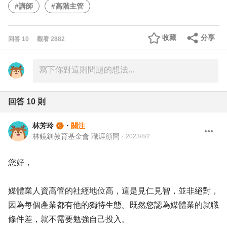
#講師
#高階主管
收藏
分享
回答
10
觀看
2882
回答
10
則
林芳玲
・
關注
林鏡釧教育基金會 職涯顧問
・
2023/8/2
您好，
媒體業人資高管的社經地位高，這是見仁見智，並非絕對，
因為每個產業都有他的獨特生態。既然您認為媒體業的就職
條件差，就不需要勉強自己投入。