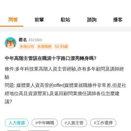
問答
前輩
駐站
諮詢
播客
職涯診所
/
人力資源
/
中年高階主管該在職涯十字路口漂亮轉身嗎?
匿名
2023/8/2
未填公司
未填職務
51-55歲
中年高階主管該在職涯十字路口漂亮轉身嗎?
條件:多年科技業高階人資主管經驗,亦有多年顧問及講師經
驗
問題: 媒體業人資高管的offer(媒體業就職條件非常差,但是社
經地位高且資源豐富),及返回顧問業擔任講師各位怎麼建
議?
人力資源
#中年轉職
#人資主管
#工作選擇