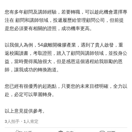
您有多年顧問及講師經驗，若要轉職，可以趁此機會選擇專
注在 顧問和講師領域，投遞履歷給管理顧問公司，但前提
是您必須要有相關的證照，成功機率更高。
以我個人為例，54歲離開橡膠產業，遇到了貴人啟發，重
返校園讀書，考取證照，踏入了顧問與講師領域，並投身公
益，當時覺得風險很大，但是感恩這個過程給我鼓勵的恩
師，讓我成功的轉換跑道。
您已經有很優秀的起跑點，只要您的未來目標明確，全力以
赴，必定可以華麗轉身。
以上意見提供參考。
3
人拍手
・
1
人肯定