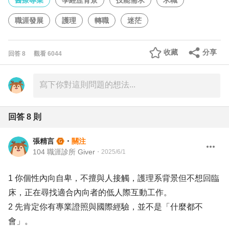
醫療專業
學經歷背景
技能需求
求職
職涯發展
護理
轉職
迷茫
收藏
分享
回答
8
觀看
6044
回答
8
則
張精言
・
關注
104 職涯診所 Giver
・
2025/6/1
1 你個性內向自卑，不擅與人接觸，護理系背景但不想回臨
床，正在尋找適合內向者的低人際互動工作。
2 先肯定你有專業證照與國際經驗，並不是「什麼都不
會」。