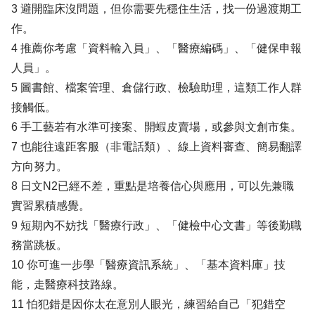
3 避開臨床沒問題，但你需要先穩住生活，找一份過渡期工
作。
4 推薦你考慮「資料輸入員」、「醫療編碼」、「健保申報
人員」。
5 圖書館、檔案管理、倉儲行政、檢驗助理，這類工作人群
接觸低。
6 手工藝若有水準可接案、開蝦皮賣場，或參與文創市集。
7 也能往遠距客服（非電話類）、線上資料審查、簡易翻譯
方向努力。
8 日文N2已經不差，重點是培養信心與應用，可以先兼職
實習累積感覺。
9 短期內不妨找「醫療行政」、「健檢中心文書」等後勤職
務當跳板。
10 你可進一步學「醫療資訊系統」、「基本資料庫」技
能，走醫療科技路線。
11 怕犯錯是因你太在意別人眼光，練習給自己「犯錯空