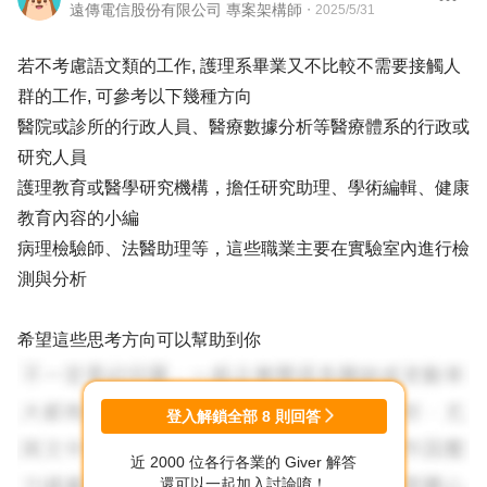
遠傳電信股份有限公司 專案架構師
・
2025/5/31
若不考慮語文類的工作, 護理系畢業又不比較不需要接觸人
群的工作, 可參考以下幾種方向
醫院或診所的行政人員、醫療數據分析等醫療體系的行政或
研究人員
護理教育或醫學研究機構，擔任研究助理、學術編輯、健康
教育內容的小編
病理檢驗師、法醫助理等，這些職業主要在實驗室內進行檢
測與分析
希望這些思考方向可以幫助到你
登入解鎖全部
8
則回答
近 2000 位各行各業的 Giver 解答
還可以一起加入討論唷！