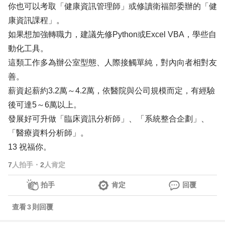
你也可以考取「健康資訊管理師」或修讀衛福部委辦的「健
康資訊課程」。
如果想加強轉職力，建議先修Python或Excel VBA，學些自
動化工具。
這類工作多為辦公室型態、人際接觸單純，對內向者相對友
善。
薪資起薪約3.2萬～4.2萬，依醫院與公司規模而定，有經驗
後可達5～6萬以上。
發展好可升做「臨床資訊分析師」、「系統整合企劃」、
「醫療資料分析師」。
13 祝福你。
7
人拍手
・
2
人肯定
拍手
肯定
回覆
查看
3
則回覆