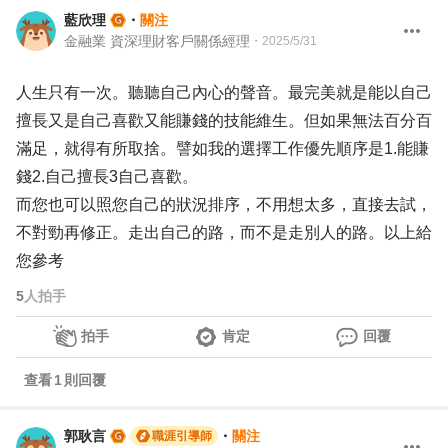
藍欣理
・
關注
金融業 資深理財客戶關係經理
・
2025/5/31
人生只有一次。聽聽自己內心的聲音。最完美就是能以自己
擅長又是自己喜歡又能賺錢的技能維生。但如果無法百分百
滿足，就得有所取捨。譬如我的選擇工作優先順序是1.能賺
錢2.自己擅長3自己喜歡。
而您也可以照您自己的狀況排序，不用想太多，直接去試，
不對勁再修正。走出自己的路，而不是走別人的路。以上給
您參考
5
人拍手
拍手
肯定
回覆
查看
1
則回覆
郭耿言
・
關注
職涯引導師