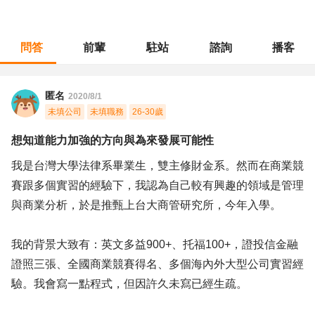
問答
前輩
駐站
諮詢
播客
職涯診所
/
金融專業
/
想知道能力加強的方向與為來發展可能性
匿名
2020/8/1
未填公司
未填職務
26-30歲
想知道能力加強的方向與為來發展可能性
我是台灣大學法律系畢業生，雙主修財金系。然而在商業競
賽跟多個實習的經驗下，我認為自己較有興趣的領域是管理
與商業分析，於是推甄上台大商管研究所，今年入學。
我的背景大致有：英文多益900+、托福100+，證投信金融
證照三張、全國商業競賽得名、多個海內外大型公司實習經
驗。我會寫一點程式，但因許久未寫已經生疏。