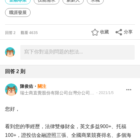
金融專業
技能需求
新鮮人
求職
職涯發展
收藏
分享
回答
2
觀看
4635
回答
2
則
陳俊佑
・
關注
瑞士商直覺股份有限公司台灣分公司 Contract Negotiator
・
2021/1/5
您好，
看到您的學經歷，法律雙修財金，英文多益900+、托福
100+，證投信金融證照三張、全國商業競賽得名、多個海