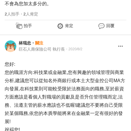
不會為您加太多分的。
2
人拍手
・
2
人肯定
拍手
肯定
回覆
林琨忠
・
關注
巨石人壽保險公司 執行長
・
2020/8/2
您好:
您的職涯方向:科技業或金融業,您有興趣的領域管理與商業
分析,建議您可以從知名外商銀行或本土大型金控公司MA方
向發展,在科技業則可能較受限於法務面向的職務,至於薪資
方面應該是看個人對職場的貢獻及是否升任管理職而定,法
務、法遵主管的薪水應該也不低喔!建議您不要將自己受限
於某個職務,依您的本貭學能將來在金融業一定有很好的發
展!
祝褔您!