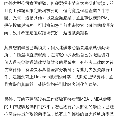
內外大型公司實習經驗。但卻選擇申請台大商研所就讀，並
且將工作範圍限定於科技公司（但究竟是何種產業？半導
體、光電、還是其他）以及金融產業，並且職缺橫跨PM、
投信投顧與法務，可以推知您目前尚未摸索出確切的職涯方
向，故才希望透過就讀研究所，延後就業期程。
其實您的學歷已屬頂尖，個人建議未必需要繼續就讀商研
所，而應選擇直接就業，在實戰中探索出自己的職涯偏好。
個人過去曾聽過法律雙修財金的畢業生，有些考上律師之後
去當律師，有些去私募基金當分析師；有些則去投資銀行工
作。建議您可上LinkedIn搜尋關鍵字，找到這些學長姊，並
且實際向其請益，或許能夠得到比較客制化的建議。
另外，真的不建議沒有工作經驗直接攻讀MBA，MBA需要
的工作經驗起碼四到六年，您已經有台大財金的學位，已經
不需要再另外攻讀商學位，沒有工作經驗的台大商研所學歷