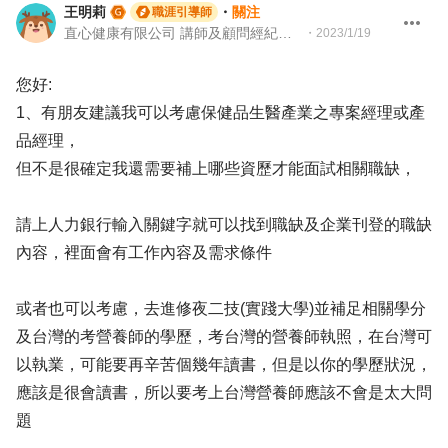
王明莉
・
關注
職涯引導師
直心健康有限公司 講師及顧問經紀人、園藝治療師、就業服務專業人員、104Giver職涯引導師
・
2023/1/19
您好:
1、有朋友建議我可以考慮保健品生醫產業之專案經理或產
品經理，
但不是很確定我還需要補上哪些資歷才能面試相關職缺，
請上人力銀行輸入關鍵字就可以找到職缺及企業刊登的職缺
內容，裡面會有工作內容及需求條件
或者也可以考慮，去進修夜二技(實踐大學)並補足相關學分
及台灣的考營養師的學歷，考台灣的營養師執照，在台灣可
以執業，可能要再辛苦個幾年讀書，但是以你的學歷狀況，
應該是很會讀書，所以要考上台灣營養師應該不會是太大問
題