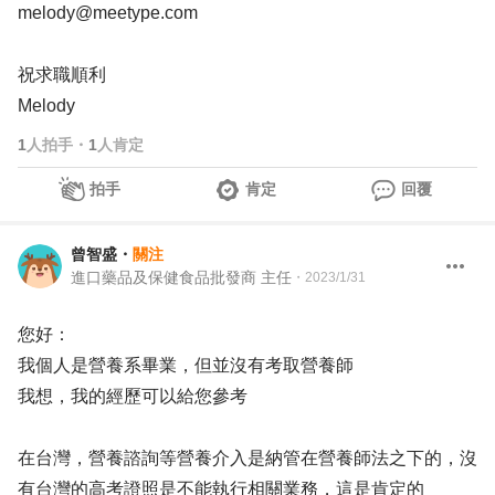
melody@meetype.com
祝求職順利
Melody
1
人拍手
・
1
人肯定
拍手
肯定
回覆
曾智盛
・
關注
進口藥品及保健食品批發商 主任
・
2023/1/31
您好：
我個人是營養系畢業，但並沒有考取營養師
我想，我的經歷可以給您參考
在台灣，營養諮詢等營養介入是納管在營養師法之下的，沒
有台灣的高考證照是不能執行相關業務，這是肯定的