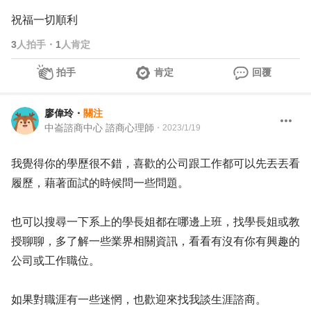
祝福一切順利
3
人拍手
・
1
人肯定
拍手
肯定
回覆
廖偉玲
・
關注
中崙諮商中心 諮商心理師
・
2023/1/19
我覺得你的學歷很不錯，喜歡的公司跟工作都可以先丟丟看
履歷，藉著面試的時候問一些問題。
也可以搜尋一下系上的學長姐都在哪邊上班，找學長姐或教
授聊聊，多了解一些業界相關資訊，看看有沒有你有興趣的
公司或工作職位。
如果對職涯有一些迷惘，也歡迎來找我談生涯諮商。