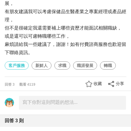
展，
有朋友建議我可以考慮保健品生醫產業之專案經理或產品經
理，
但不是很確定我還需要補上哪些資歷才能面試相關職缺，
或是還可以可慮轉職哪些工作，
麻煩請給我一些建議了，謝謝！如有付費諮商服務也歡迎留
下聯絡資訊。
客戶服務
新鮮人
求職
職涯發展
轉職
收藏
分享
回答
3
觀看
4119
回答
3
則