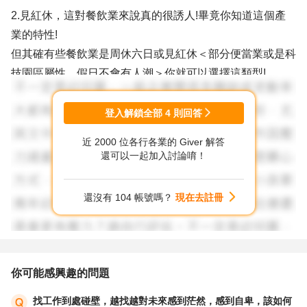
2.見紅休，這對餐飲業來說真的很誘人!畢竟你知道這個產
業的特性!
但其確有些餐飲業是周休六日或見紅休＜部分便當業或是科
技園區屬性，假日不會有人潮＞你就可以選擇這類型!
但大部分不會是你想要的方式，若你本身沒有這樣的認知，
真的建議您不要走一條路發展，因為你會很不開心!!!
登入解鎖全部
4
則回答
近 2000 位各行各業的 Giver 解答
3.在職場上遇到到種種不如意或是同事間相處問題，若用直
還可以一起加入討論唷！
接一點的表示，我會跟你說，你還不夠強大!所以真心喜歡
且想要在這產業發展，請先加強你個人職能及技能! ＜當你
還沒有 104 帳號嗎？
現在去註冊
強大了有專業，你就會有話語權＞當然這是需要時間去累計
的!
4.試試看連鎖體系或是較有規模的公司發展，會比較有完成
你可能感興趣的問題
的訓練及升遷制度
找工作到處碰壁，越找越對未來感到茫然，感到自卑，該如何