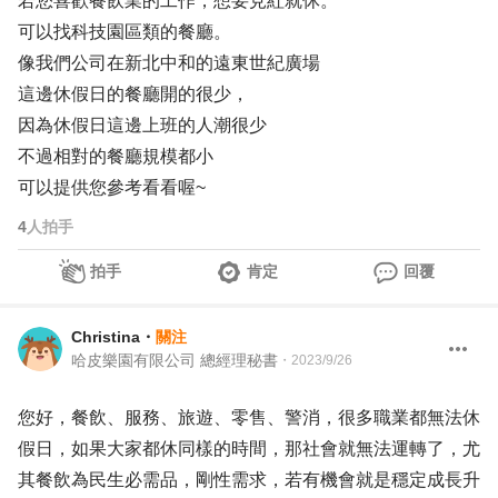
若您喜歡餐飲業的工作，想要見紅就休。
可以找科技園區類的餐廳。
像我們公司在新北中和的遠東世紀廣場
這邊休假日的餐廳開的很少，
因為休假日這邊上班的人潮很少
不過相對的餐廳規模都小
可以提供您參考看看喔~
4
人拍手
拍手
肯定
回覆
Christina
・
關注
哈皮樂園有限公司 總經理秘書
・
2023/9/26
您好，餐飲、服務、旅遊、零售、警消，很多職業都無法休
假日，如果大家都休同樣的時間，那社會就無法運轉了，尤
其餐飲為民生必需品，剛性需求，若有機會就是穩定成長升