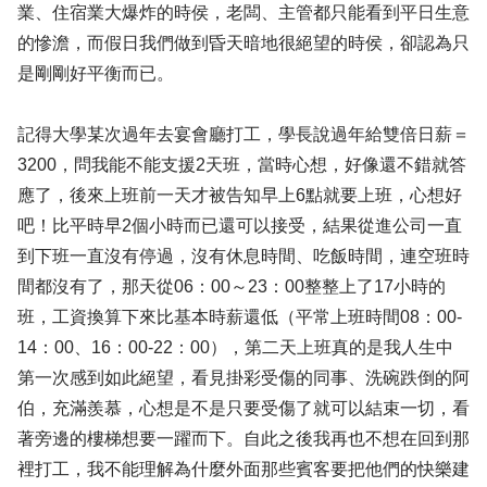
業、住宿業大爆炸的時侯，老闆、主管都只能看到平日生意
的慘澹，而假日我們做到昏天暗地很絕望的時侯，卻認為只
是剛剛好平衡而已。
記得大學某次過年去宴會廳打工，學長說過年給雙倍日薪＝
3200，問我能不能支援2天班，當時心想，好像還不錯就答
應了，後來上班前一天才被告知早上6點就要上班，心想好
吧！比平時早2個小時而已還可以接受，結果從進公司一直
到下班一直沒有停過，沒有休息時間、吃飯時間，連空班時
間都沒有了，那天從06：00～23：00整整上了17小時的
班，工資換算下來比基本時薪還低（平常上班時間08：00-
14：00、16：00-22：00），第二天上班真的是我人生中
第一次感到如此絕望，看見掛彩受傷的同事、洗碗跌倒的阿
伯，充滿羨慕，心想是不是只要受傷了就可以結束一切，看
著旁邊的樓梯想要一躍而下。自此之後我再也不想在回到那
裡打工，我不能理解為什麼外面那些賓客要把他們的快樂建