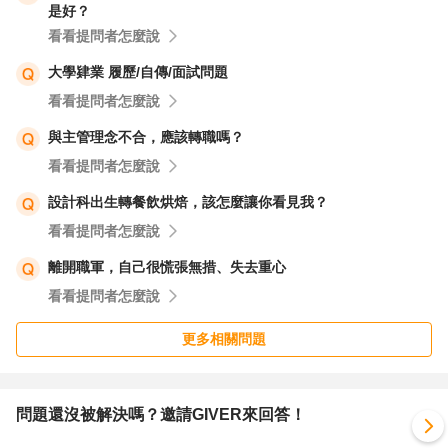
是好？
以上分享希望對您有幫助
看看提問者怎麼說
大學肄業 履歷/自傳/面試問題
補充 : 餐飲服務業如用你的眼光來看的確很辛苦，休假日不
看看提問者怎麼說
一樣，跟家人錯開等等，但對我來說: 我會用不同態度去面
對!
與主管理念不合，應該轉職嗎？
平日休，很好啊，沒人!去住宿都比較便宜，又不用跟人擠
看看提問者怎麼說
人
設計科出生轉餐飲烘焙，該怎麼讓你看見我？
跟家人錯開也是有白天的時間，晚上還是可以一起吃飯聊
看看提問者怎麼說
天，且我有自己沉澱的時間
離開職軍，自己很慌張無措、失去重心
雖然說假日忙，但一個月總有那幾天可以安排陪伴家人朋友
看看提問者怎麼說
所以你說餐飲業累嗎?我會跟你說!我覺得這產業很好玩
更多相關問題
只是你還沒有找到好玩的方式
問題還沒被解決嗎？邀請GIVER來回答！