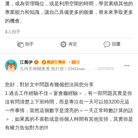
遷，成為管理職位，或是利用空閑的時間，學習累積其他的
專業能力和知識，讓自己具備更多的能量，替未來爭取更多
的機會。
3
人拍手
拍手
肯定
回覆
江喬伊
・
關注
職涯引導師
九州天神關東煮 執行長 l 104Giver職涯引導師003202310050
・
2023/9/26
您好，對於文中問題有幾個想法與您分享
1.過去工作經驗不佳＜宴會廳經驗＞，有一部問題其實是你
沒有問清楚上下班時間，而是專注在一天可以領3200元這
一件事情，當然這個數字是漂亮的＜一天正常時數計算的話
＞，如果真的不喜歡或是你個人時間有其他安排，其實你是
有權力告知對方的!!!