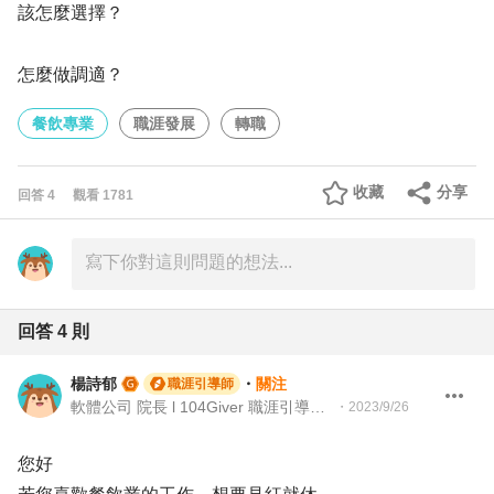
該怎麼選擇？
怎麼做調適？
餐飲專業
職涯發展
轉職
收藏
分享
回答
4
觀看
1781
回答
4
則
楊詩郁
・
關注
職涯引導師
軟體公司 院長 l 104Giver 職涯引導師 第003202410010號
・
2023/9/26
您好