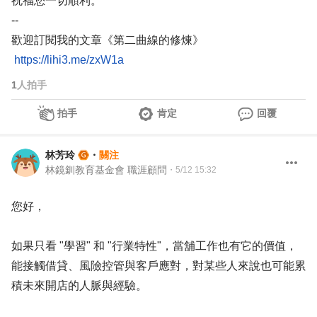
祝福您一切順利。
--
歡迎訂閱我的文章《第二曲線的修煉》
https://lihi3.me/zxW1a
1
人拍手
拍手
肯定
回覆
林芳玲
・
關注
林鏡釧教育基金會 職涯顧問
・
5/12 15:32
您好，
如果只看 "學習" 和 "行業特性"，當舖工作也有它的價值，
能接觸借貸、風險控管與客戶應對，對某些人來說也可能累
積未來開店的人脈與經驗。