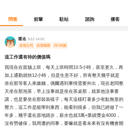
問答
前輩
駐站
諮詢
播客
職涯診所
/
金融專業
/
這工作還有待的價值嗎
匿名
5/12 14:02
未填公司
未填職務
26-30歲
這工作還有待的價值嗎
我現在在當舖上班，每天上班時間10.5小時，甚至更久，再
加上通勤就快12小時，但是生意不好，所有整天幾乎就是
坐在那等客人來繳錢，偶爾遇到事情需要外出，現在老闆整
天坐在那泡茶，早上沒事就是坐在茶桌那，就算他沒事要
講，也是要坐在那裝裝樣子，每天這樣盯著多少有點無形的
壓力，這工作是能學到東西，能看到很多，但我已經做了一
年多，幾乎還在原地踏步，薪水也就3萬+業績獎金4000，
沒有勞健保，我周遭的同事，要嘛就是看未來有沒有機會開