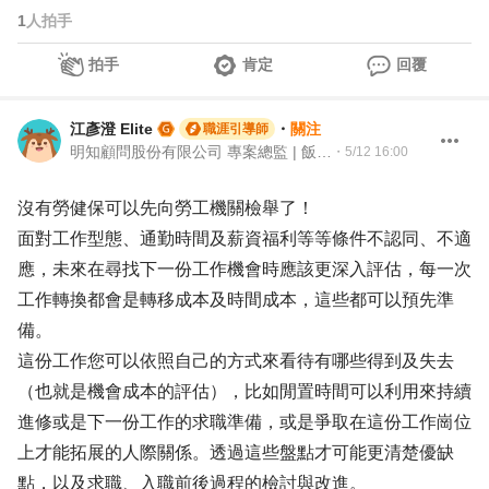
1
人拍手
拍手
肯定
回覆
江彥澄 Elite
・
關注
職涯引導師
明知顧問股份有限公司 專案總監 | 飯店人 | 104 Giver職涯引導師
・
5/12 16:00
沒有勞健保可以先向勞工機關檢舉了！
面對工作型態、通勤時間及薪資福利等等條件不認同、不適
應，未來在尋找下一份工作機會時應該更深入評估，每一次
工作轉換都會是轉移成本及時間成本，這些都可以預先準
備。
這份工作您可以依照自己的方式來看待有哪些得到及失去
（也就是機會成本的評估），比如閒置時間可以利用來持續
進修或是下一份工作的求職準備，或是爭取在這份工作崗位
上才能拓展的人際關係。透過這些盤點才可能更清楚優缺
點，以及求職、入職前後過程的檢討與改進。