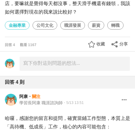
店，要嘛就是覺得每天都沒事，整天滑手機還有錢領，我該
如何選擇對現在的我來說比較好？
金融專業
公司文化
職涯發展
薪資
轉職
收藏
分享
回答
4
觀看
1167
回答
4
則
阿康
・
關注
學習長阿康 職涯諮詢師
・
5/13 13:51
哈囉，感謝您的留言和提問，確實當鋪工作型態，本質上是
「高待機、低成長」工作，核心的內容可能包含：