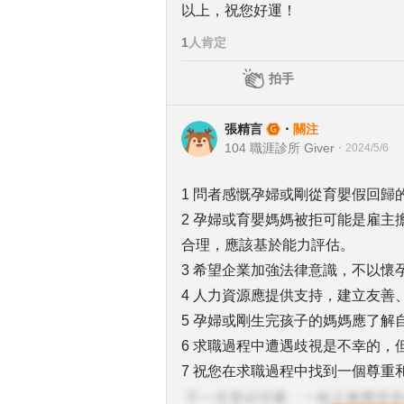
以上，祝您好運！
1
人肯定
拍手
張精言
・
關注
104 職涯診所 Giver
・
2024/5/6
1 問者感慨孕婦或剛從育嬰假回歸
2 孕婦或育嬰媽媽被拒可能是雇
合理，應該基於能力評估。
3 希望企業加強法律意識，不以
4 人力資源應提供支持，建立友
5 孕婦或剛生完孩子的媽媽應了解
6 求職過程中遭遇歧視是不幸的，
7 祝您在求職過程中找到一個尊