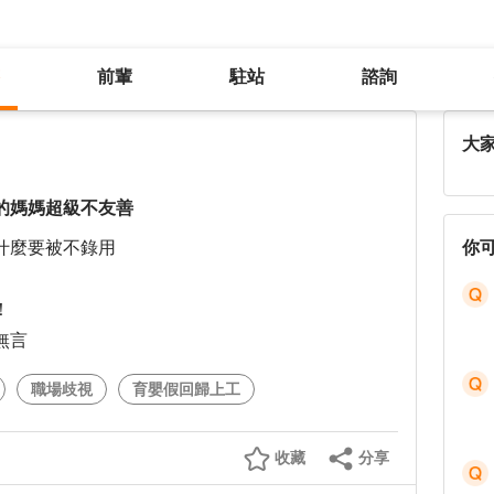
前輩
駐站
諮詢
為什麼找工作對孕婦、育嬰假回歸的媽媽超級不友善
大
的媽媽超級不友善
什麼要被不錄用
你
！
無言
職場歧視
育嬰假回歸上工
收藏
分享