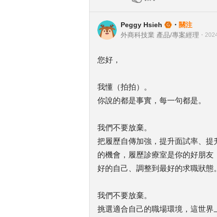
Peggy Hsieh
・
關注
外商科技業 產品/專案經理
・
2024
您好，
我懂（拍拍）。
你說的都是事實，每一句都是。
我們不要放棄。
把履歷自傳加強，提升面試率、提
的機會，履歷診療室是你的好朋友
好的自己、調整到最好的求職狀態
我們不要放棄。
挑選適合自己的職場環境，這世界