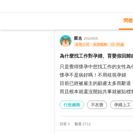
問答
職涯診所
/
行政總務
/
匿名
2024/5/5
未填公司
未填職務
31-35歲
為什麼找工作對孕婦、育嬰假回歸
只是覺得懷孕中想找工作的女性為
懷孕不是病好嗎！不用歧視孕婦
目前已經被雇主的顧慮太多而辭退
而且根本就還沒開始共事就被貼標
行政總務
不友善
孕婦上工
回答
3
觀看
2712