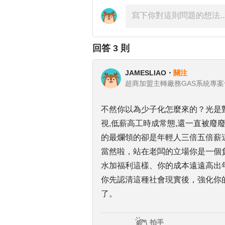
回答
3
則
JAMESLIAO
・
關注
不然你以為少子化怎麼來的？光是對
視,低薪高工時成常態,還一直被廢
的最爛領的卻是年輕人三倍五倍薪
當然啦，站在老闆的立場你是一個
水加福利這樣、你的成本遠遠高出
你先認清這種社會現實後，強化你
了。
拍手