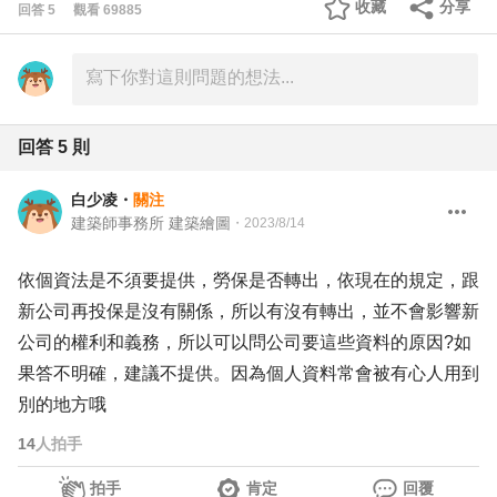
收藏
分享
回答
5
觀看
69885
回答
5
則
白少凌
・
關注
建築師事務所 建築繪圖
・
2023/8/14
依個資法是不須要提供，勞保是否轉出，依現在的規定，跟
新公司再投保是沒有關係，所以有沒有轉出，並不會影響新
公司的權利和義務，所以可以問公司要這些資料的原因?如
果答不明確，建議不提供。因為個人資料常會被有心人用到
別的地方哦
14
人拍手
拍手
肯定
回覆