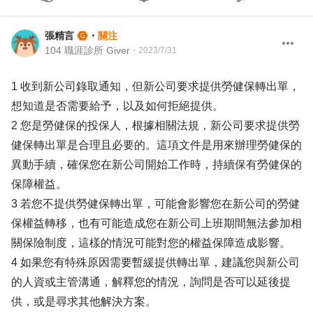
張精言
・
關注
104 職涯診所 Giver
・
2023/7/31
1 收到新公司錄取通知，但新公司要求提供勞健保轉出單，
想知道是否需要給予，以及如何拒絕提供。
2 您是勞健保的投保人，根據相關法規，新公司要求提供勞
健保轉出單是合理且必要的。這項文件是用來辦理勞健保的
異動手續，確保您在新公司開始工作時，持續保有勞健保的
保障權益。
3 若您不提供勞健保轉出單，可能會影響您在新公司的勞健
保權益轉移，也有可能造成您在新公司上班期間無法參加相
關保險制度，這樣的情況可能對您的權益保障造成影響。
4 如果您有特殊原因需要暫緩提供轉出單，建議您與新公司
的人資或主管溝通，解釋您的情況，詢問是否可以延後提
供，或是尋求其他解決方案。