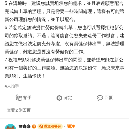
5 在溝通時，建議您誠實坦承您的需求，並且表達願意配合
完成轉出單的辦理，只是需要一些時間處理，這樣有可能讓
新公司理解您的情況，並予以配合。
6 若您確定無法提供勞健保轉出單，您也可以選擇拒絕新公
司的錄取邀請。不過，這可能會使您失去這份工作機會，建
議您在做出決定前充分考慮。沒有勞健保轉出單，無法辦理
勞健保，難道您是要沒有勞健保的工作。
7 祝福您順利解決勞健保轉出單的問題，並希望您能在新公
司有一個美好的工作體驗。無論您的決定如何，願您未來事
業順利、生活愉快！
4
人拍手
拍手
肯定
回覆
查看
2
則回覆
詹齊豪
・
關注
職涯引導師