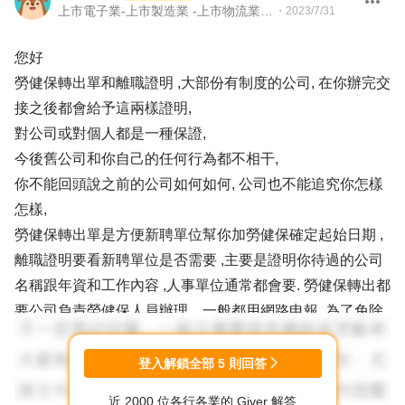
上市電子業-上市製造業 -上市物流業 -上市餐飲服務業 104 Giver 職涯引導師 第003202410005號
・
2023/7/31
您好
勞健保轉出單和離職證明 ,大部份有制度的公司, 在你辦完交
接之後都會給予這兩樣證明,
對公司或對個人都是一種保證,
今後舊公司和你自己的任何行為都不相干,
你不能回頭說之前的公司如何如何, 公司也不能追究你怎樣
怎樣,
勞健保轉出單是方便新聘單位幫你加勞健保確定起始日期 ,
離職證明要看新聘單位是否需要 ,主要是證明你待過的公司
名稱跟年資和工作內容 ,人事單位通常都會要. 勞健保轉出都
要公司負責勞健保人員辦理，一般都用網路申報 ,為了免除
新公司的疑慮 ,也保證自己是淨身出戶(沒有任何兼職或不法
情事) ,如果是新公司報到的規定 ,建議還是遵守 ,以上希望有
登入解鎖全部
5
則回答
回答到你的問題 ,祝福你.
近 2000 位各行各業的 Giver 解答