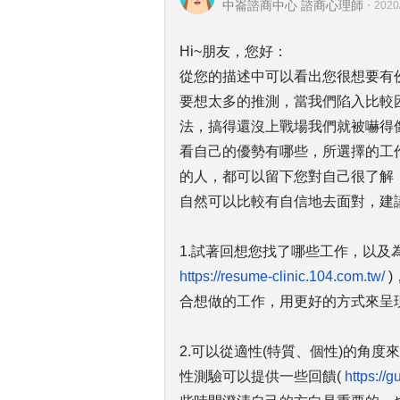
中崙諮商中心 諮商心理師
・
2020
Hi~朋友，您好：
從您的描述中可以看出您很想要有
要想太多的推測，當我們陷入比較
法，搞得還沒上戰場我們就被嚇得
看自己的優勢有哪些，所選擇的工
的人，都可以留下您對自己很了解
自然可以比較有自信地去面對，建
1.試著回想您找了哪些工作，以及
https://resume-clinic.104.com.tw/
)
合想做的工作，用更好的方式來呈
2.可以從適性(特質、個性)的角度
性測驗可以提供一些回饋(
https://