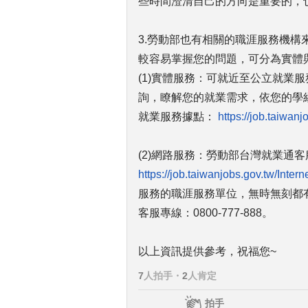
些時間澄清自己的方向是重要的，
3.勞動部也有相關的職涯服務機
較容易掌握您的問題，可分為實體
(1)實體服務：可就近至公立就業
詢，瞭解您的就業需求，依您的學
就業服務據點：
https://job.taiwan
(2)網路服務：勞動部台灣就業通客
https://job.taiwanjobs.gov.tw/Inter
服務的職涯服務單位，無時無刻都
客服專線：0800-777-888。
以上資訊提供參考，祝福您~
7
人拍手
・
2
人肯定
拍手