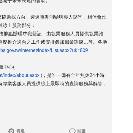
也關乎未來長遠的發展。
構來協助找方向，透過職涯測驗與專人諮詢，相信會比
與線上服務部分：
服務據點辦理求職登記，由就業服務人員提供就業諮
經歷推介適合之工作或安排參加職業訓練…等。各地
jobs.gov.tw/Internet/index/List.aspx?uk=809
服中心(
net/Index/about.aspx
)，是唯一備有全年無休24小時
有專業客服人員提供線上最即時的查詢服務與解答，
肯定
回覆