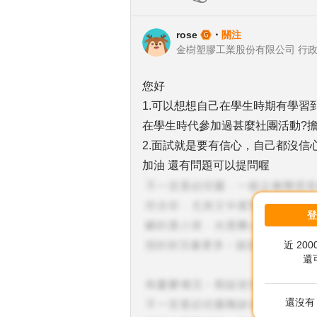
rose
・
關注
金樹塑膠工業股份有限公司 行
您好
1.可以想想自己在學生時期有學習
在學生時代參加過甚麼社團活動?擔
2.面試就是要有信心，自己都沒信
加油 還有問題可以提問喔
近 20
還
還沒有 