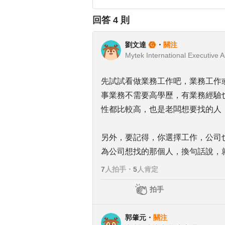
回答
4
則
劉文達
・
關注
Mytek International Executive A
先試試看做業務工作吧，業務工作
事業務不需要高學歷，有業務經驗
性都比較高，也是老闆想要找的人
另外，要記得，你選擇工作，公司也
為公司想找的那個人，換句話說，
7
人拍手
・
5
人肯定
拍手
郭肇元
・
關注