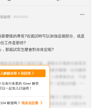
政部副理
・
2022/10/11
到甚麼樣的專長?在面試時可以加強這個部分。或是
任工作是那些?
心，那面試官怎麼會對你肯定呢?
登入解鎖全部
4
則回答
00 位各行各業的 Giver 解答
可以一起加入討論唷！
104 帳號嗎？
現在去註冊