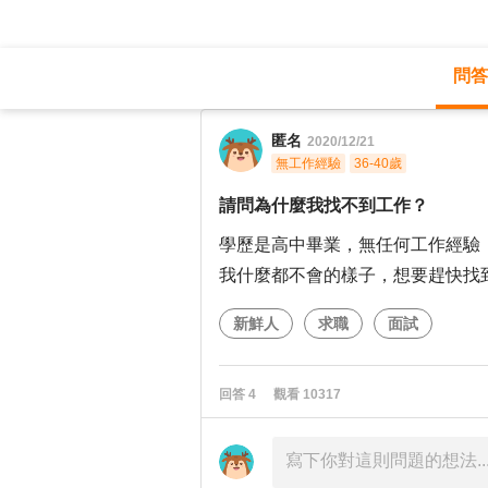
問答
職涯診所
/
不分職務
/
匿名
2020/12/21
無工作經驗
36-40歲
請問為什麼我找不到工作？
學歷是高中畢業，無任何工作經驗
我什麼都不會的樣子，想要趕快找
新鮮人
求職
面試
回答
4
觀看
10317