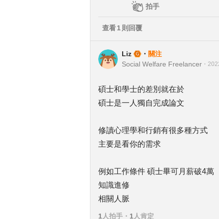
拍手
查看
1
則回覆
Liz
・
關注
Social Welfare Freelancer
・
202
碩士和學士的差別就在於
碩士是一人獨自完成論文
修讀心理學和行銷有很多種方式
主要是看你的需求
例如工作條件 碩士畢可月薪破4萬
知識進修
相關人脈
1
人拍手
・
1
人肯定