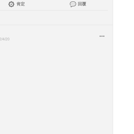
肯定
回覆
2/4/20