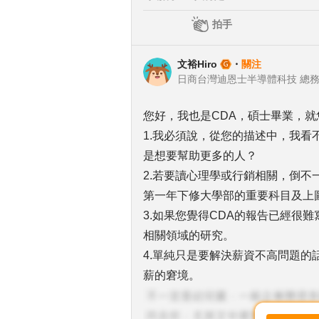
拍手
文裕Hiro
・
關注
日商台灣迪恩士半導體科技 總
您好，我也是CDA，碩士畢業，
1.我必須說，從您的描述中，我
是想要幫助更多的人？
2.若要讀心理學或行銷相關，倒
第一年下修大學部的重要科目及上
3.如果您覺得CDA的報告已經很
相關領域的研究。
4.單純只是要解決薪資不高問題的
薪的窘境。