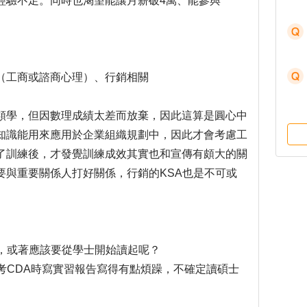
經驗不足。同時也渴望能讓月薪破4萬、能參與
。
（工商或諮商心理）、行銷相關
類學，但因數理成績太差而放棄，因此這算是圓心中
知識能用來應用於企業組織規劃中，因此才會考慮工
了訓練後，才發覺訓練成效其實也和宣傳有頗大的關
要與重要關係人打好關係，行銷的KSA也是不可或
讀，或著應該要從學士開始讀起呢？
了考CDA時寫實習報告寫得有點煩躁，不確定讀碩士
。