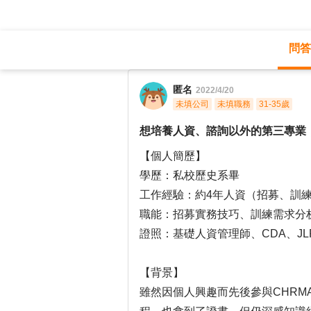
問答
職涯診所
/
人力資源
/
匿名
2022/4/20
未填公司
未填職務
31-35歲
想培養人資、諮詢以外的第三專業
【個人簡歷】
學歷：私校歷史系畢
工作經驗：約4年人資（招募、訓
職能：招募實務技巧、訓練需求分
證照：基礎人資管理師、CDA、JLPT
【背景】
雖然因個人興趣而先後參與CHRM