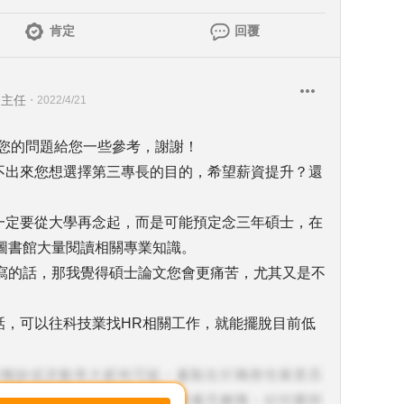
肯定
回覆
務主任
・
2022/4/21
就您的問題給您一些參考，謝謝！
看不出來您想選擇第三專長的目的，希望薪資提升？還
不一定要從大學再念起，而是可能預定念三年碩士，在
圖書館大量閱讀相關專業知識。
難寫的話，那我覺得碩士論文您會更痛苦，尤其又是不
話，可以往科技業找HR相關工作，就能擺脫目前低