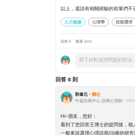
以上，還請有相關經驗的前輩們不
人力資源
心理學
技能需求
回答
8
觀看
4002
回答
8
則
郭肇元
・
關注
中崙諮商中心 諮商心理師
・
2022
Hi~朋友，您好：
看到了您回答王博士的提問後，個
一般來說選擇心理諮商/治療的研