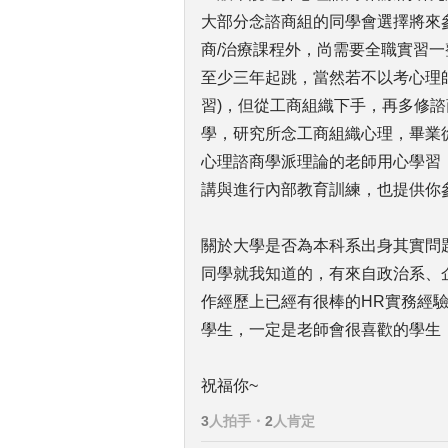
大部分念諮商組的同學會選擇將來
商/治療課程外，尚需要全職實習
至少三年起跳，當然若不以考心理
習)，但從工商組織下手，再多修
學，研究所念工商組織心理，畢業
心理諮商學派理論的老師用心學習
講與進行內部教育訓練，也提供你
關於大學是否為本科系出身其實問
同學就我知道的，有來自政治系、
作經歷上已經有很棒的HR實務經
學生，一定是老師會很喜歡的學生
祝福你~
3
人拍手
・
2
人肯定