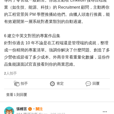
導向了零售或一般銷售。你應主動在 LinkedIn 搜尋目標產
業（如生技、能源、科技）的 Recruitment 顧問，主動將你
的工程背景與 PM 學歷推播給他們。由獵人頭進行推薦，能
有效避開第一層系統對產業類別的自動過濾。
6 建立中英文對照的專案作品集
針對你過去 10 年不論是在工程端還是管理端的成就，整理
成一份精簡的專案清單。強調你解決了什麼問題、創造了多
少營收或節省了多少成本。外商非常看重量化數據，這份作
品集能讓面試官直接看到你的商業思維。
2
人拍手
拍手
肯定
回覆
查看
1
則回覆
張精言
・
關注