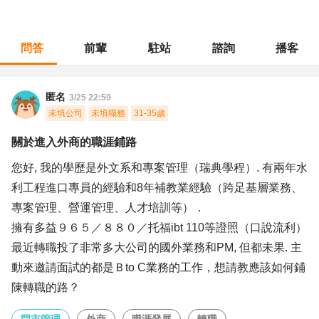
問答
前輩
駐站
諮詢
播客
職涯診所
/
門市管理
/
關於進入外商的職涯鋪路
匿名
3/25 22:59
未填公司
未填職務
31-35歲
關於進入外商的職涯鋪路
您好, 我的學歷是外文系和專案管理（瑞典學程）. 有兩年水
利工程進口專員的經驗和8年補教業經驗（跨足基層業務、
專案管理、營運管理、人才培訓等）．
擁有多益９６５／８８０／托福ibt 110等證照（口說流利）
最近轉職投了非常多大公司的國外業務和PM, 但都未果. 主
動來邀請面試的都是Ｂto C業務的工作，想請教應該如何鋪
陳轉職的路？