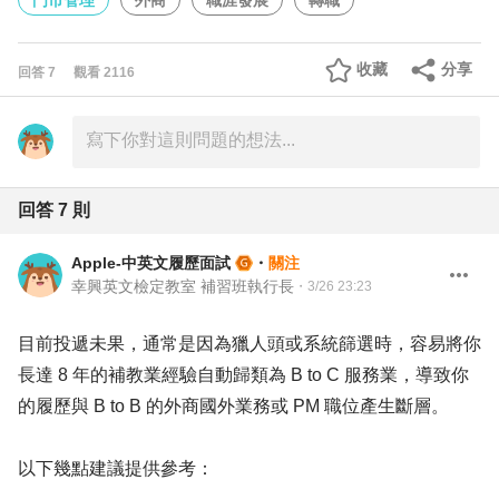
門市管理
外商
職涯發展
轉職
收藏
分享
回答
7
觀看
2116
回答
7
則
Apple-中英文履歷面試
・
關注
幸興英文檢定教室 補習班執行長
・
3/26 23:23
目前投遞未果，通常是因為獵人頭或系統篩選時，容易將你
長達 8 年的補教業經驗自動歸類為 B to C 服務業，導致你
的履歷與 B to B 的外商國外業務或 PM 職位產生斷層。
以下幾點建議提供參考：