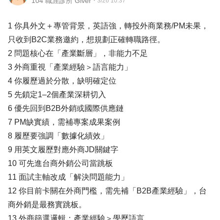
104 職涯診所 Giver
・
3/26 10:37
1 你具外文＋專管背景，英語強，轉投外商業務/PM未果，
只收到B2C業務邀約，想規劃正確轉職路徑。
2 問題核心在「產業斷層」，非能力不足
3 外商重視「產業經驗＞語言能力」
4 你履歷過於分散，缺明確定位
5 先鎖定1–2個產業深耕切入
6 優先回到B2B外銷或國際供應鏈
7 PM缺實績，需補專案成果案例
8 履歷要強調「數據化績效」
9 用英文履歷對應外商JD關鍵字
10 可先進台商外銷公司當跳板
11 面試主軸改成「解決問題能力」
12 你目前卡關在外商門檻，需先補「B2B產業經驗」，台
商外銷是最務實跳板。
13 外商篩選邏輯：產業經驗＞學歷語言