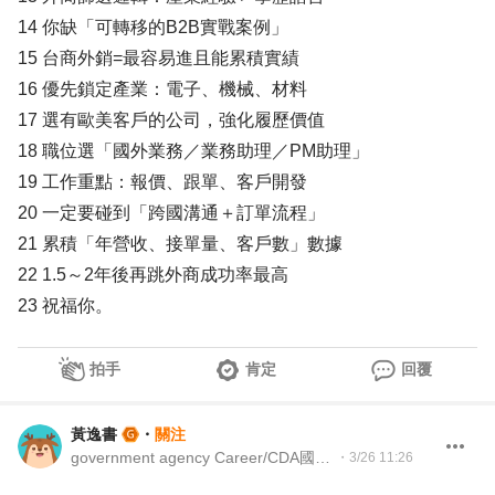
14 你缺「可轉移的B2B實戰案例」
15 台商外銷=最容易進且能累積實績
16 優先鎖定產業：電子、機械、材料
17 選有歐美客戶的公司，強化履歷價值
18 職位選「國外業務／業務助理／PM助理」
19 工作重點：報價、跟單、客戶開發
20 一定要碰到「跨國溝通＋訂單流程」
21 累積「年營收、接單量、客戶數」數據
22 1.5～2年後再跳外商成功率最高
23 祝福你。
拍手
肯定
回覆
黃逸書
・
關注
government agency Career/CDA國際職涯諮詢師/104giver
・
3/26 11:26