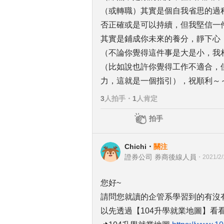
（或轉職）其實是個自我省思的過
否正確或是可以持續，但我堅信一
其實是鋪成你未來的養分，靜下心
（不論你覺得這件事是大是小，我
（比如說也許你覺得工作不適合，
力，這就是一個指引），祝順利～
3
人拍手
・
1
人肯定
拍手
Chichi
・
關注
證券公司 券商後線人員
・
2021/2/
您好~
請問您就讀的企管系學習到的有沒
以先透過【104升學就業地圖】看