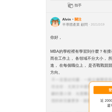
拍手
Alvin
・
關注
半導體產業 顧問
・
2021/2/19
你好，
MBA的學程裡有學習到什麼？有擅
而在工作上， 各領域不分大小， 
進， 在每個職位上， 是否戰戰競
方向。
近 20
還