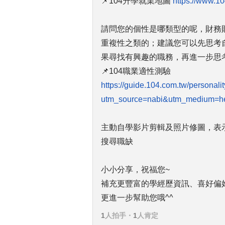
📌104升學就業地圖
https://www.1
請問您的個性是哪類型的呢，財務
重複性之類的；建議您可以先思考
果尋找有興趣的職務，再進一步思
📌104職業適性測驗
https://guide.104.com.tw/personali
utm_source=nabi&utm_medium=he
主動自學影片剪輯及照片修圖，表
搜尋職缺
小小分享，祝福您~
補充更豐富的學經歷資訊、喜好偏好、
更進一步幫助您哦^^
1
人拍手
・
1
人肯定