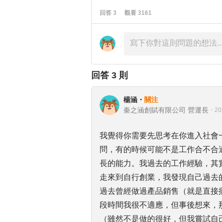
回答
3
觀看
3161
回答
3
則
楊涵
・
關注
秦之涵創賦有限公司 營運長
・
20
我覺得你需要先思考在你進入社會
問，有的時候可能不是工作合不合
長的能力。我過去的工作經驗，其
走來到自行創業，我發現自己過去
過去曾經做過產品銷售（就是直接
段時間我很不適應，但事後想來，
（雖然不是做的很好，但我嘗試自