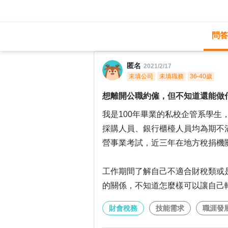
問答
職涯診所
/
財會稅務
/
匿名
2021/2/17
未填公司
未填職務
36-40歲
想離開公職約僱，但不知道還能做
我是100年畢業的私校企管系學
採購人員、銀行櫃檯人員均為期不
營事業考試，近三年在地方稅捐機
工作期間了解自己不適合財稅類或
的關係，不知道怎麼樣可以讓自己
財會稅務
技能需求
職涯發