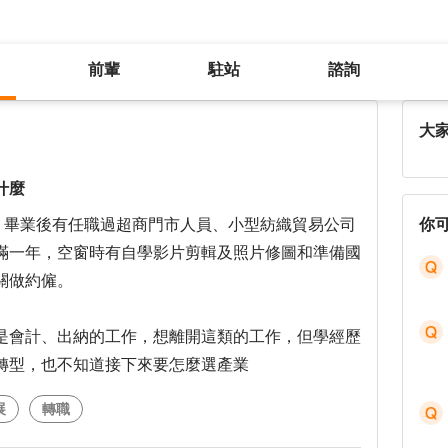
前輩
駐站
諮詢
想離開公職約僱，但不知道還能做什麼
大
什麼
生，畢業後有任職過超商門市人員、小型紡織貿易公司
你
滿一年，空窗時有自學影片剪輯及照片修圖和準備國
關做約僱。
是會計、出納的工作，想離開這類的工作，但學經歷
轉型，也不知道接下來要怎麼選產業
展
轉職