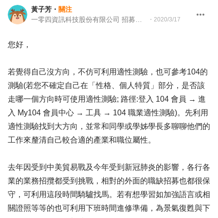
黃子芳
・
關注
一零四資訊科技股份有限公司 招募顧問
・
2020/3/17
您好，
若覺得自己沒方向，不仿可利用適性測驗，也可參考104的
測驗(若您不確定自己在「性格、個人特質」部分，是否該
走哪一個方向時可使用適性測驗; 路徑:登入 104 會員 → 進
入 My104 會員中心 → 工具 → 104 職業適性測驗)。先利用
適性測驗找到大方向，並常和同學或學姊學長多聊聊他們的
工作來釐清自己較合適的產業和職位屬性。
去年因受到中美貿易戰及今年受到新冠肺炎的影響，各行各
業的業務招攬都受到挑戰，相對的外面的職缺招募也都很保
守，可利用這段時間騎驢找馬。若有想學習如加強語言或相
關證照等等的也可利用下班時間進修準備，為景氣復甦與下