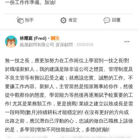
一份工作作準備。加油!
拍手
肯定
回覆
林耀庭 (Fred)
・
關注
義晟顧問有限公司 資深顧問
・
2020/3/18
無一技之長，應更加努力在工作崗位上學習到一技之長!對
於職場新鮮人，我的建議是除非這公司之體質、管理制度及
不良主管等有難以忍受之處；就應該忠實、誠懇的工作。不
要嫌工作內容。新鮮人，主管當然是指派雜事給你作，然後
從中觀察你的態度、學習能力等然後再逐漸賦予較重要的工
作! 尤其是業務類工作，更是挑戰! 業績之建立以致成長是需
一段時間(數月)持續耕耘才能穩定的! 在沒有更好的方向或
出路之前，應沉潛自己浮動的心，忠誠的做自己職務上該做
的是，多學習(增加不同技能如語文，多體(經)驗!