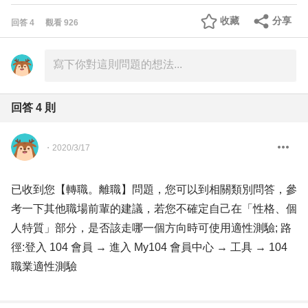
收藏
分享
回答
4
觀看
926
回答
4
則
・
2020/3/17
已收到您【轉職。離職】問題，您可以到相關類別問答，參
考一下其他職場前輩的建議，若您不確定自己在「性格、個
人特質」部分，是否該走哪一個方向時可使用適性測驗; 路
徑:登入 104 會員 → 進入 My104 會員中心 → 工具 → 104
職業適性測驗