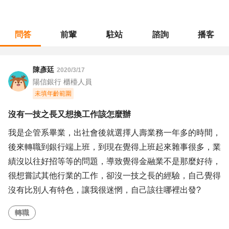
問答
前輩
駐站
諮詢
播客
職涯診所
/
不分職務
/
沒有一技之長又想換工作該怎麼辦
陳彥廷
2020/3/17
陽信銀行 櫃檯人員
未填年齡範圍
沒有一技之長又想換工作該怎麼辦
我是企管系畢業，出社會後就選擇人壽業務一年多的時間，
後來轉職到銀行端上班，到現在覺得上班起來雜事很多，業
績沒以往好招等等的問題，導致覺得金融業不是那麼好待，
很想嘗試其他行業的工作，卻沒一技之長的經驗，自己覺得
沒有比別人有特色，讓我很迷惘，自己該往哪裡出發?
轉職