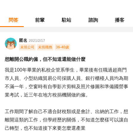
問答
前輩
駐站
諮詢
播客
職涯診所
/
財會稅務
/
想離開公職約僱，但不知道還能做什麼
匿名
2021/2/17
未填公司
未填職務
36-40歲
想離開公職約僱，但不知道還能做什麼
我是100年畢業的私校企管系學生，畢業後有任職過超商門
市人員、小型紡織貿易公司採購人員、銀行櫃檯人員均為期
不滿一年，空窗時有自學影片剪輯及照片修圖和準備國營事
業考試，近三年在地方稅捐機關做約僱。
工作期間了解自己不適合財稅類或是會計、出納的工作，想
離開這類的工作，但學經歷的關係，不知道怎麼樣可以讓自
己轉型，也不知道接下來要怎麼選產業