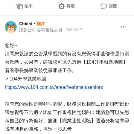
拍手
肯定
回覆
Chichi
・
關注
證券公司 券商後線人員
・
2021/2/17
您好~
請問您就讀的企管系學習到的有沒有您覺得哪些部份是特別
喜歡嗎，如果有，建議您可以先透過【104升學就業地圖】
看看學長姊畢業後從事哪些工作。
📌104升學就業地圖
https://www.104.com.tw/area/freshman/seniors
請問您的個性是哪類型的呢，財務財稅相關工作是哪些部份
讓您覺得不合適？比如工作重複性之類的；建議您可以先思
考自己的行為偏好、施測【職業適性測驗】透過分析結果尋
找有興趣的職務，再進一步思考