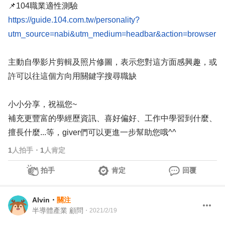
📌104職業適性測驗
https://guide.104.com.tw/personality?
utm_source=nabi&utm_medium=headbar&action=browser
主動自學影片剪輯及照片修圖，表示您對這方面感興趣，或
許可以往這個方向用關鍵字搜尋職缺
小小分享，祝福您~
補充更豐富的學經歷資訊、喜好偏好、工作中學習到什麼、
擅長什麼...等，giver們可以更進一步幫助您哦^^
1
人拍手
・
1
人肯定
拍手
肯定
回覆
Alvin
・
關注
半導體產業 顧問
・
2021/2/19