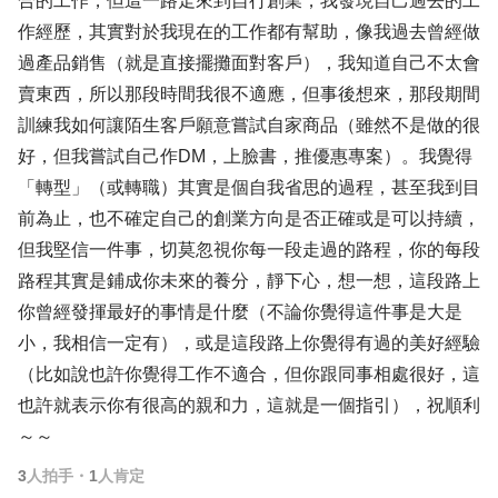
合的工作，但這一路走來到自行創業，我發現自己過去的工
作經歷，其實對於我現在的工作都有幫助，像我過去曾經做
過產品銷售（就是直接擺攤面對客戶），我知道自己不太會
賣東西，所以那段時間我很不適應，但事後想來，那段期間
訓練我如何讓陌生客戶願意嘗試自家商品（雖然不是做的很
好，但我嘗試自己作DM，上臉書，推優惠專案）。我覺得
「轉型」（或轉職）其實是個自我省思的過程，甚至我到目
前為止，也不確定自己的創業方向是否正確或是可以持續，
但我堅信一件事，切莫忽視你每一段走過的路程，你的每段
路程其實是鋪成你未來的養分，靜下心，想一想，這段路上
你曾經發揮最好的事情是什麼（不論你覺得這件事是大是
小，我相信一定有），或是這段路上你覺得有過的美好經驗
（比如說也許你覺得工作不適合，但你跟同事相處很好，這
也許就表示你有很高的親和力，這就是一個指引），祝順利
～～
3
人拍手
・
1
人肯定