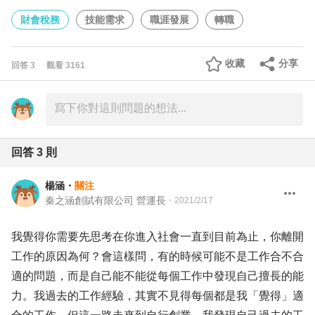
財會稅務
技能需求
職涯發展
轉職
收藏
分享
回答
3
觀看
3161
回答
3
則
楊涵
・
關注
秦之涵創賦有限公司 營運長
・
2021/2/17
我覺得你需要先思考在你進入社會一直到目前為止，你離開
工作的原因為何？會這樣問，有的時候可能不是工作合不合
適的問題，而是自己能不能從每個工作中發現自己擅長的能
力。我過去的工作經驗，其實不見得每個都是我「覺得」適