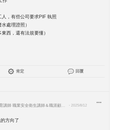
工作
人，有些公司要求PIF 執照
廢水處理證照）
多東西，還有法規要懂）
肯定
回覆
教育部-部定講師 勞動部-勞動教育講師 職業安全衛生講師＆職涯顧問＆ 教育訓練顧問＆人生教練
・
2025/8/12
大概的方向了