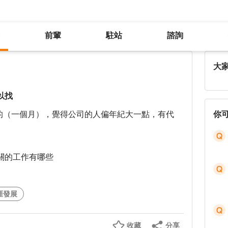
前輩
駐站
諮詢
私大化工系學士畢，有什麼工作可以找
大
以找
種的（一個月），覺得公司的人偏年紀大一點，有代
你
關的工作有哪些
涯發展
收藏
分享