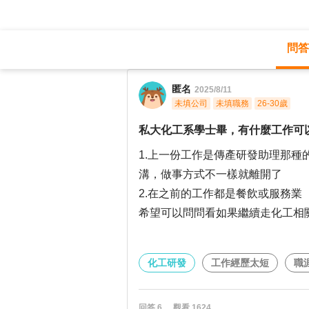
問答
職涯診所
/
化工研發
/
匿名
2025/8/11
未填公司
未填職務
26-30歲
私大化工系學士畢，有什麼工作可
1.上一份工作是傳產研發助理那
溝，做事方式不一樣就離開了
2.在之前的工作都是餐飲或服務業
希望可以問問看如果繼續走化工相
化工研發
工作經歷太短
職
回答
6
觀看
1624