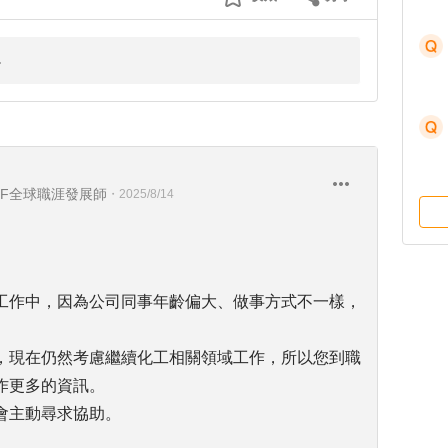
DF全球職涯發展師
・
2025/8/14
工作中，因為公司同事年齡偏大、做事方式不一樣，
，現在仍然考慮繼續化工相關領域工作，所以您到職
作更多的資訊。
會主動尋求協助。