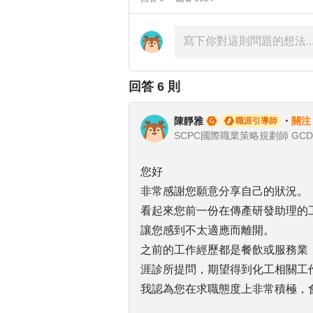
回答
6
則
陳靜雅
・
關注
職涯引導師
SCPC國際職業策略規劃師 GC
您好
非常感謝您願意分享自己的狀況。
看起來您前一份在傳產研發助理的
讓您感到不太適應而離開。
之前的工作經歷都是餐飲或服務業
涯診所提問，期望得到化工相關工
我認為您在求職態度上非常積極，