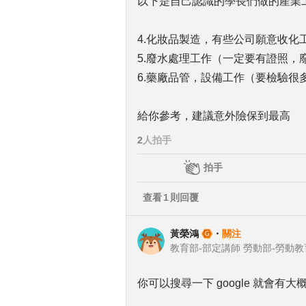
以下是自己認識的學長們做的產業
4.化妝品製造，有些公司願意收化工
5.廢水處理工作（一定要有證照，
6.藥廠品管，設備工作（要檢驗很
給你參考，建議意外險保到最高
2
人拍手
拍手
查看
1
則回覆
黃榮鴻
・
關注
你可以搜尋一下 google 就會有