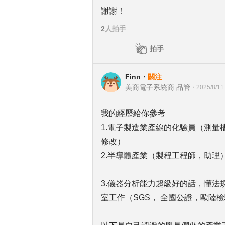
謝謝！
2
人拍手
拍手
Finn
・
關注
美商電子系統商 品管
・
2025/8/11
我的經歷給你參考
1.電子製造業產線的化驗員（測
修改）
2.半導體產業（製程工程師，助理
3.儀器分析能力超級好的話，懂
室工作（SGS， 全國公證，歐陸