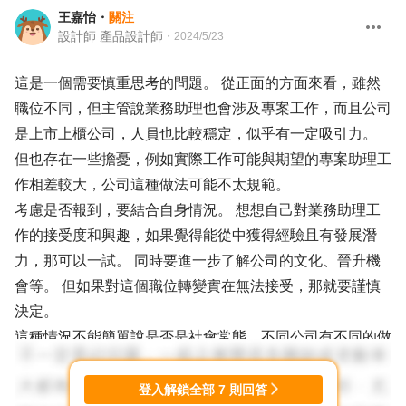
王嘉怡
・
關注
設計師 產品設計師
・
2024/5/23
這是一個需要慎重思考的問題。 從正面的方面來看，雖然
職位不同，但主管說業務助理也會涉及專案工作，而且公司
是上市上櫃公司，人員也比較穩定，似乎有一定吸引力。
但也存在一些擔憂，例如實際工作可能與期望的專案助理工
作相差較大，公司這種做法可能不太規範。
考慮是否報到，要結合自身情況。 想想自己對業務助理工
作的接受度和興趣，如果覺得能從中獲得經驗且有發展潛
力，那可以一試。 同時要進一步了解公司的文化、晉升機
會等。 但如果對這個職位轉變實在無法接受，那就要謹慎
決定。
這種情況不能簡單說是否是社會常態，不同公司有不同的做
法。 總之，要綜合多面向因素來權衡，不能僅僅因為被錄
用就匆忙決定，要確保這個選擇符合自己的職涯規劃和發展
登入解鎖全部
7
則回答