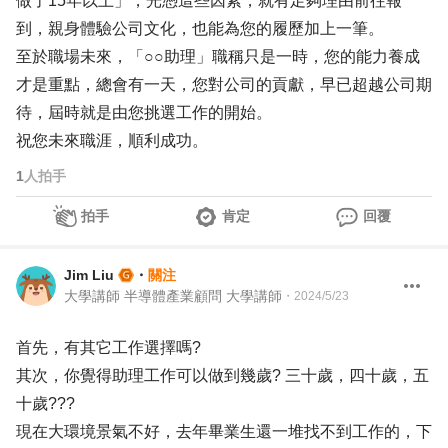
做了15年以上」，光憑這些因素，就有足夠理由前往報
到，親身體驗公司文化，也能為您的履歷加上一筆。
至於職場未來，「○○助理」職稱只是一時，您的能力養成
才是重點，總會有一天，您對公司的貢獻，早已超越公司期
待，屆時就是由您挑選工作的開始。
祝您未來職涯，順利成功。
1
人拍手
拍手
肯定
回覆
Jim Liu
・
關注
大學講師 半導體產業顧問 大學講師
・
2024/5/23
首先，有其它工作選擇嗎?
其次，你覺得助理工作可以做到幾歲? 三十歲，四十歲，五
十歲???
現在大環境景氣不好，去年畢業生還一堆找不到工作的，下