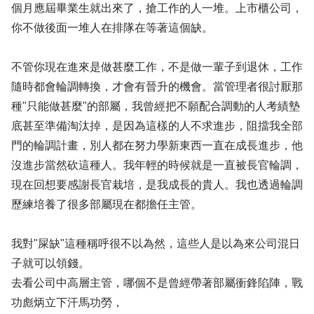
個月應屆畢業生就出來了，搶工作的人一堆。上市櫃公司，
你不做後面一堆人在排隊在等著這個缺。
不管你現在進來是做甚麼工作，不是做一輩子到退休，工作
隨時都會輪調轉換，才會有晉升的機會。當管理者很討厭那
種"只能做甚麼"的部屬，我曾經把不願配合調動的人考績墊
底甚至準備淘汰掉，是因為這樣的人不求進步，阻擋我全部
門的輪調計畫，別人都在努力學新東西一直在成長進步，他
沒進步當然砍這種人。我年輕的時候就是一直被長官輪調，
現在回想要感謝長官栽培，是我成長的貴人。我也透過輪調
歷練培養了很多部屬現在都擔任主管。
我對"屎缺"這種稱呼很不以為然，這些人是以為來公司混日
子就可以領錢。
去看公司中高層主管，哪個不是曾經帶著部屬衝鋒陷陣，戰
功彪炳立下汗馬功勞，