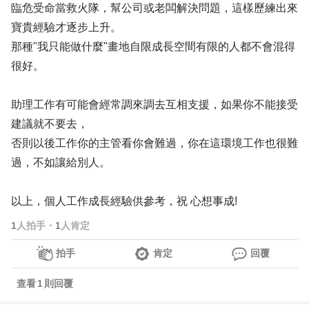
臨危受命當救火隊，幫公司或老闆解決問題，這樣歷練出來
寶貴經驗才逐步上升。
那種"我只能做什麼"畫地自限成長空間有限的人都不會混得
很好。
助理工作有可能會經常調來調去互相支援，如果你不能接受
建議就不要去，
否則以後工作你的主管看你會難過，你在這環境工作也很難
過，不如讓給別人。
以上，個人工作成長經驗供參考，祝 心想事成!
1
人拍手
・
1
人肯定
拍手
肯定
回覆
查看
1
則回覆