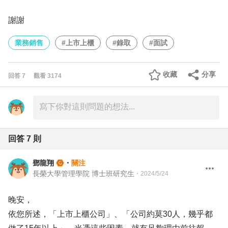
謝謝
業務銷售
#上市上櫃
#錄取
#面試
收藏
分享
回答
7
觀看
3174
回答
7
則
鄧龍翔
・
關注
長榮大學管理學院 博士班研究生
・
2024/5/24
晚安，
依您所述，「上市上櫃公司」、「公司約莫30人，幾乎都