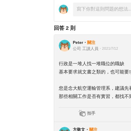
回答
2
則
Peter
・
關注
公司 工讀人員
・
2021/7/12
行政是一堆人找一堆職位的職缺
基本要求就文書之類的，也可能要
您是念大航空運輸管理系，建議先
那些相關工作是否有實習，都找不
拍手
方敬文
・
關注