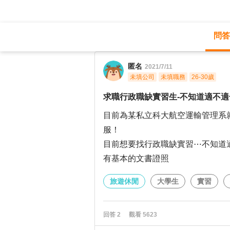
問答
職涯診所
/
旅遊休閒
/
匿名
2021/7/11
未填公司
未填職務
26-30歲
求職行政職缺實習生-不知道適不適
目前為某私立科大航空運輸管理系
服！
目前想要找行政職缺實習⋯不知道
有基本的文書證照
旅遊休閒
大學生
實習
回答
2
觀看
5623