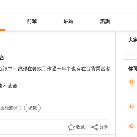
前輩
駐站
諮詢
求職行政職缺實習生-不知道適不適合
大
合
就讀中～曾經在餐飲工作過一年半也有在百貨業當客
你
適不適合
技能需求
求職
收藏
分享