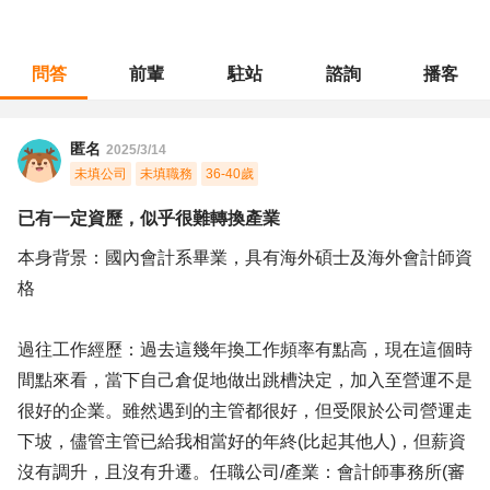
問答
前輩
駐站
諮詢
播客
職涯診所
/
經營幕僚
/
已有一定資歷，似乎很難轉換產業
匿名
2025/3/14
未填公司
未填職務
36-40歲
已有一定資歷，似乎很難轉換產業
本身背景：國內會計系畢業，具有海外碩士及海外會計師資
格
過往工作經歷：過去這幾年換工作頻率有點高，現在這個時
間點來看，當下自己倉促地做出跳槽決定，加入至營運不是
很好的企業。雖然遇到的主管都很好，但受限於公司營運走
下坡，儘管主管已給我相當好的年終(比起其他人)，但薪資
沒有調升，且沒有升遷。任職公司/產業：會計師事務所(審