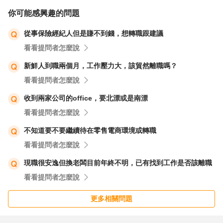
面談公司股價多少這些基本知識就足夠了。重點在您財會方
你可能感興趣的問題
面的專業尤其是國外的相關法規，這些專業知識是普通人不
從事保險經紀人但是賺不到錢，想轉職跟建議
懂的。會計人員我見過會穿無塵衣進工廠的只有年度海關和
看看提問者怎麼說
會計事務所盤點，因為我是生產線主管要配合支援盤點工
作，同公司的財會人員進工廠像劉姥姥進大觀園一樣興奮，
新鮮人到職兩個月，工作壓力大，該貿然離職嗎？
平常沒有機會的。
看看提問者怎麼說
收到兩家公司的office，要北漂或是南漂
我有幸參與見識到一家公司上市過程，期間我簽了快一百個
看看提問者怎麼說
名，開了N多次的會，期間和輔導卷商裡面年輕優秀的會計
不知道要不要繼續待在零售電商環境或轉職
師和律師學習到很多以前在工廠看不到的，大多都是名校畢
看看提問者怎麼說
業也有留學回來的都非常優秀。
現職很安逸但換老闆目前年終不明，已有找到工作是否該離職
也要看您的所在地，是否要離鄉背井，可以的話就往科學園
看看提問者怎麼說
區裡面的上市大公司猛投履歷，或是找專業獵頭，會計師事
更多相關問題
務所，輔導上市的卷商，相信這樣的千里馬應該很快會遇見
伯樂。