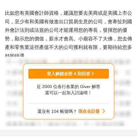
比如您有美國會計師資格，建議您要去美商或是美國上市公
司，至少有和美國有做進出口貿易生意的公司，會牽扯到國
外會計法則或法規的公司才能運用您的專長，發揮您的優
勢，顯示您的價值，薪水才會高。小廟容不了大佛，您去傳
產和零售業這些產值不大的公司獲利就有限，要期待給您多
好的待遇。
我在兩岸的美國上市的半導體公司都待過，在對岸公司碰到
登入解鎖全部
4
則回答
會計經理美籍台灣人，俱有美國會計師資格，四十多快五十
近 2000 位各行各業的 Giver 解答
歲才進來，所以三十幾歲不是問題，又不是要您去工廠輪班
還可以一起加入討論唷！
加班才需要新鮮的肝才有年紀要求。
還沒有 104 帳號嗎？
現在去註冊
沒有半導體公司會考財會或行政人員多艱深的半導體專業知
識，産經新聞看看，了不起張董事長自傳上下集看看瞭解台
灣半導體產業發展史，知道設計，製造和封測的大概區別，