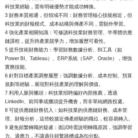
科技業經驗，需有明確優勢才能成功轉換。
3 財務本質相通，但領域不同：財務管理核心技能相近，但
科技業的財報模式、成本結構與傳產不同，需額外學習。
4 強化產業相關知識：可修讀科技業財務管理、半導體供應
鏈課程，提升跨產業競爭力，增加履歷可看性。
5 提升技術財務能力：學習財務數據分析、BI工具（如
Power BI、Tableau）、ERP系統（SAP、Oracle），增強
實務技能。
6 針對目標產業調整履歷：強調數據分析、成本控制、預算
規劃等經驗，展現對科技產業的理解與價值。
7 利用人脈與獵頭：科技業招聘偏好內部推薦，透過
LinkedIn、前同事或獵頭提升機會，而非單純網路投遞。
8 可從供應鏈財務切入：如科技業的供應鏈財務、成本管
理、財報分析，這些較接近傳產經驗的職位，較容易轉入。
9 避免頻繁轉職的疑慮：面試時需說明轉職原因，強調學習
力、適應力，不讓過往頻繁跳槽成為扣分點。