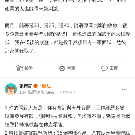
產業；即便是一換一，在公司有行之多年的SOP下，不同
產業的人也能帶來新刺激。
而且，隨著過30、過35、過40，隨著專業判斷的收斂，很
多企業會更要精準明確的配對，這也造成的面試率的大幅降
低，我在45後的履歷，都是投千然後只有一家面試，然後
那家就錄取了。
拍手
肯定
回覆
張精言
・
關注
104 職涯診所 Giver
・
2025/3/15
1 你的問題大意是：你有會計與海外資歷，工作經歷多變，
現職發展有限，想轉科技業財務，但求職不順，猶豫是否繼
續堅持轉換或留在傳產零售。
2 科技業確實競爭激烈：35歲轉職不易，尤其缺乏半導體或