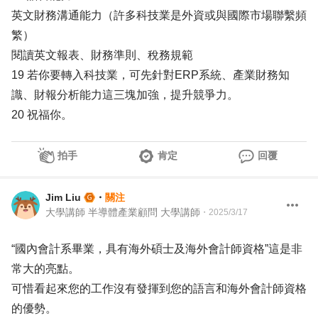
英文財務溝通能力（許多科技業是外資或與國際市場聯繫頻
繁）
閱讀英文報表、財務準則、稅務規範
19 若你要轉入科技業，可先針對ERP系統、產業財務知
識、財報分析能力這三塊加強，提升競爭力。
20 祝福你。
拍手
肯定
回覆
Jim Liu
・
關注
大學講師 半導體產業顧問 大學講師
・
2025/3/17
“國內會計系畢業，具有海外碩士及海外會計師資格”這是非
常大的亮點。
可惜看起來您的工作沒有發揮到您的語言和海外會計師資格
的優勢。