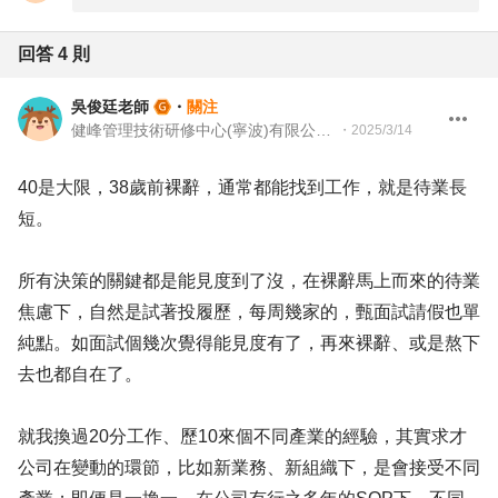
回答
4
則
吳俊廷老師
・
關注
健峰管理技術研修中心(寧波)有限公司 資深顧問
・
2025/3/14
40是大限，38歲前裸辭，通常都能找到工作，就是待業長
短。
所有決策的關鍵都是能見度到了沒，在裸辭馬上而來的待業
焦慮下，自然是試著投履歷，每周幾家的，甄面試請假也單
純點。如面試個幾次覺得能見度有了，再來裸辭、或是熬下
去也都自在了。
就我換過20分工作、歷10來個不同產業的經驗，其實求才
公司在變動的環節，比如新業務、新組織下，是會接受不同