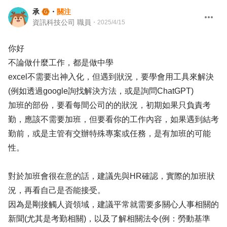
承
・
關注
資訊科技公司 職員
・
2025/4/15
你好
不論做什麼工作，都是做中學
excel不需要出神入化，但遇到狀況，要學會用工具來解決
(例如透過google詢找解決方法，或是詢問ChatGPT)
加班的部份，要看每間公司的的狀況，初期如果只負責考
勤，應該不需要加班，但要看你的工作內容，如果遇到結考
勤前，或是主管有交辦特殊專案或任務，是有加班的可能
性。
對於加班會很在意的話，建議先與HR確認，實際的加班狀
況，再看自己是否能接受。
因為是剛接觸人資領域，建議平常就需要多關心人事相關的
新聞(尤其是考勤相關)，以及了解相關法令(例：勞動基準