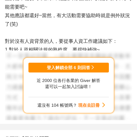
能需要吧~
其他應該都還好~當然，有大活動需要協助時就是例外狀況
了(笑)
對於沒有人資背景的人，要從事人資工作建議如下：
1.對於人資相關法規的熟稔度，要趕快補強~
2.貴院的HR相關系統要趕快上手~
3.貴院的班別和各種人資的規定，要趕快弄清楚~
登入解鎖全部
6
則回答
以上幾項能弄好，至少就能面對80%左右的工作囉^^
近 2000 位各行各業的 Giver 解答
還可以一起加入討論唷！
以上供您參考~
還沒有 104 帳號嗎？
現在去註冊