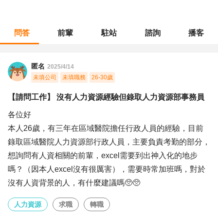
問答
前輩
駐站
諮詢
播客
職涯診所
/
人力資源
/
【請問工作】 沒有人力資源經驗但錄取人力資源部事務員
匿名
2025/4/14
未填公司
未填職務
26-30歲
【請問工作】 沒有人力資源經驗但錄取人力資源部事務員
各位好
本人26歲，有三年在區域醫院擔任行政人員的經驗，目前
錄取區域醫院人力資源部行政人員，主要負責考勤的部分，
想詢問有人資相關的前輩，excel需要到出神入化的地步
嗎？（因本人excel沒有很厲害），需要時常加班嗎，對於
沒有人資背景的人，有什麼建議嗎🥺🥺
人力資源
求職
轉職