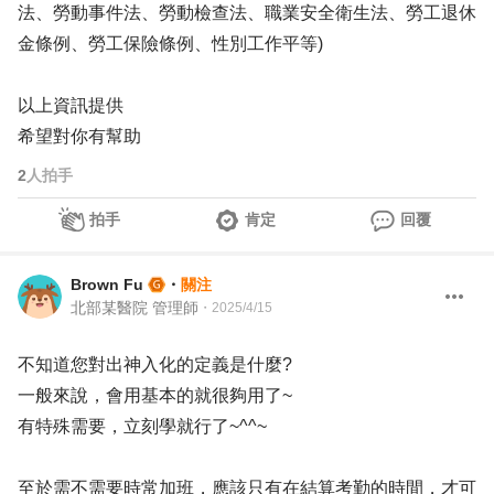
法、勞動事件法、勞動檢查法、職業安全衛生法、勞工退休
金條例、勞工保險條例、性別工作平等)
以上資訊提供
希望對你有幫助
2
人拍手
拍手
肯定
回覆
Brown Fu
・
關注
北部某醫院 管理師
・
2025/4/15
不知道您對出神入化的定義是什麼?
一般來說，會用基本的就很夠用了~
有特殊需要，立刻學就行了~^^~
至於需不需要時常加班，應該只有在結算考勤的時間，才可