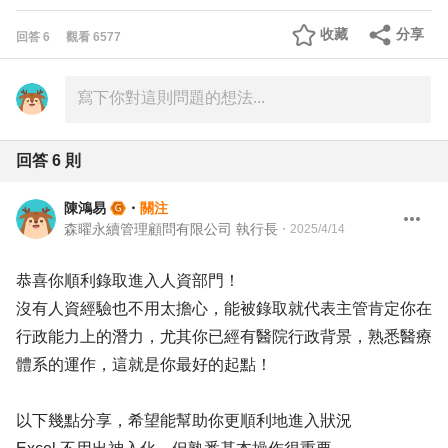
收藏
分享
回答
6
觀看
6577
回答
6
則
陳鴻易
・
關注
森曜永續管理顧問有限公司 執行長
・
2025/4/14
恭喜你順利錄取進入人資部門！
沒有人資經驗也不用太擔心，能被錄取就代表主管肯定你在
行政能力上的潛力，尤其你已經有醫院行政背景，熟悉醫療
體系的運作，這就是你最好的起點！
以下幾點分享，希望能幫助你更順利地進入狀況