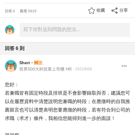
收藏
分享
回答
6
觀看
5829
回答
6
則
Sheri
・
關注
世界500大科技業上市櫃 HR
・
2021/8/28
您好：
若兼職皆有固定時段及排班是不會影響錄取與否，建議您可
以在履歷資料中清楚說明您兼職的時段；在應徵時的自我推
薦留言也可以清楚表明您要應徵的時段，若有符合到公司的
求職（求才）條件，我相信您能得到進一步的面談！