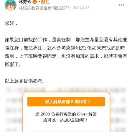
林芳玲
・
關注
林鏡釧教育基金會 職涯顧問
・
2021/8/22
您好，
如果您目前找的工作，是責任制，那雇主考量您還有其他兼
職在身，無法專注，就不會考慮錄用您; 但如果您找的是時
薪制，上下班時間很固定，也沒有加班的需求，那就不會有
影響了。
以上意見提供參考。
登入解鎖全部
6
則回答
近 2000 位各行各業的 Giver 解答
還可以一起加入討論唷！