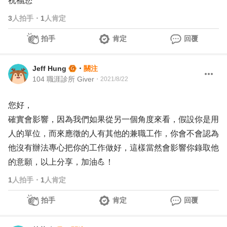
祝福您
3
人拍手
・
1
人肯定
拍手
肯定
回覆
Jeff Hung
・
關注
104 職涯診所 Giver
・
2021/8/22
您好，
確實會影響，因為我們如果從另一個角度來看，假設你是用
人的單位，而來應徵的人有其他的兼職工作，你會不會認為
他沒有辦法專心把你的工作做好，這樣當然會影響你錄取他
的意願，以上分享，加油💪！
1
人拍手
・
1
人肯定
拍手
肯定
回覆