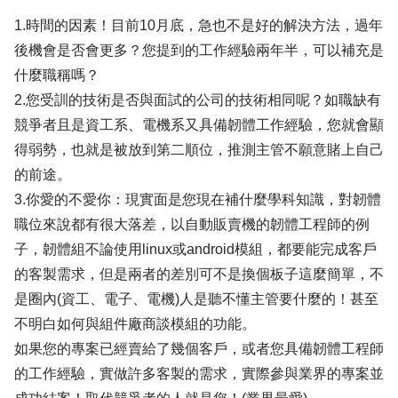
1.時間的因素！目前10月底，急也不是好的解決方法，過年
後機會是否會更多？您提到的工作經驗兩年半，可以補充是
什麼職稱嗎？
2.您受訓的技術是否與面試的公司的技術相同呢？如職缺有
競爭者且是資工系、電機系又具備韌體工作經驗，您就會顯
得弱勢，也就是被放到第二順位，推測主管不願意賭上自己
的前途。
3.你愛的不愛你：現實面是您現在補什麼學科知識，對韌體
職位來說都有很大落差，以自動販賣機的韌體工程師的例
子，韌體組不論使用linux或android模組，都要能完成客戶
的客製需求，但是兩者的差別可不是換個板子這麼簡單，不
是圈內(資工、電子、電機)人是聽不懂主管要什麼的！甚至
不明白如何與組件廠商談模組的功能。
如果您的專案已經賣給了幾個客戶，或者您具備韌體工程師
的工作經驗，實做許多客製的需求，實際參與業界的專案並