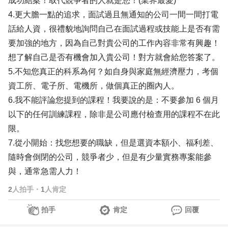
成功結案！取代競爭者的人就是您！(業界最愛)
4.更大膽一點的追求，面試過且無通知的公司一間一間打電
話給人資，很禮貌地詢問自己在面試過程或技能上是否有需
要加強的地方，因為自己對貴公司的工作內容非常有興趣！
想了解自己是否有機會加入貴公司！對方就會給您答案了。
5.不知您真正的科系為何？如自身與家庭無經濟壓力，考個
資工所、電子所、電機所，做個真正的圈內人。
6.我不能評論您提到的課程！我要說的是：不要參加 6 個月
以下的任何訓練課程，除非是公司應付檢查用的課程不在此
限。
7.從小開始：找您想要的職缺，但是選資本額小、福利差、
隨時會倒閉的公司，競爭者少，但是有少量實務專案能參
與，通常急需人力！
2
人拍手
・
1
人肯定
拍手
肯定
回覆