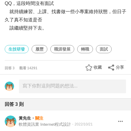
QQ，這段時間沒有面試
就持續練習、上課、找書做一些小專案維持狀態，但日子
久了真不知道是否
該繼續堅持下去。
生技研發
履歷
職涯發展
轉職
面試
收藏
分享
回答
3
觀看
14291
回答
3
則
黃先生
・
關注
軟體資訊業 Internet程式設計
・
2022/10/21