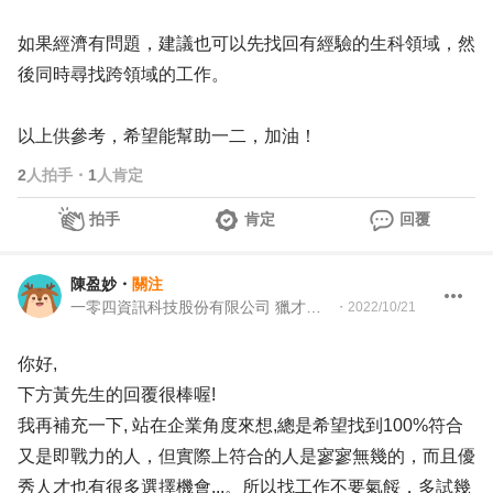
如果經濟有問題，建議也可以先找回有經驗的生科領域，然
後同時尋找跨領域的工作。
以上供參考，希望能幫助一二，加油！
2
人拍手
・
1
人肯定
拍手
肯定
回覆
陳盈妙
・
關注
一零四資訊科技股份有限公司 獵才顧問
・
2022/10/21
你好,
下方黃先生的回覆很棒喔!
我再補充一下, 站在企業角度來想,總是希望找到100%符合
又是即戰力的人，但實際上符合的人是寥寥無幾的，而且優
秀人才也有很多選擇機會...。所以找工作不要氣餒，多試幾