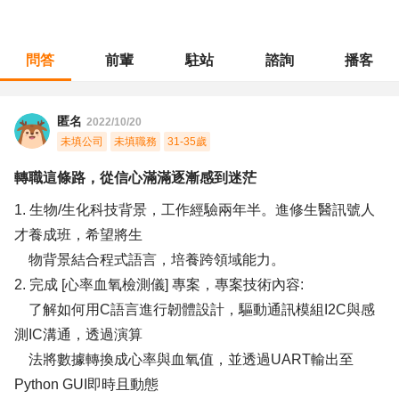
問答
前輩
駐站
諮詢
播客
職涯診所
/
生技研發
/
轉職這條路，從信心滿滿逐漸感到迷茫
匿名
2022/10/20
未填公司
未填職務
31-35歲
轉職這條路，從信心滿滿逐漸感到迷茫
1. 生物/生化科技背景，工作經驗兩年半。進修生醫訊號人
才養成班，希望將生
物背景結合程式語言，培養跨領域能力。
2. 完成 [心率血氧檢測儀] 專案，專案技術內容:
了解如何用C語言進行韌體設計，驅動通訊模組I2C與感
測IC溝通，透過演算
法將數據轉換成心率與血氧值，並透過UART輸出至
Python GUI即時且動態