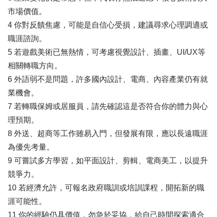
市場價值。
4 你對反饋焦慮，可能是自信心受損，建議尋求心理調適或
職涯諮詢。
5 若遊戲美術已無熱情，可考慮視覺設計、插畫、UI/UX等
相關轉職方向。
6 外語弱不是問題，許多國內設計、電商、內容產業仍有就
業機會。
7 若轉職保姆或居服員，請先確認這是否符合你的體力與心
理預期。
8 外送、超商等工作雖易入門，但發展有限，應以長遠職涯
為優先考量。
9 可嘗試多方學習，如平面設計、剪輯、電商美工，以提升
競爭力。
10 若經濟允許，可報名政府職訓或培訓課程，開拓新的職
涯可能性。
11 你的經驗仍具價值，勿急於妥協，給自己時間探索適合