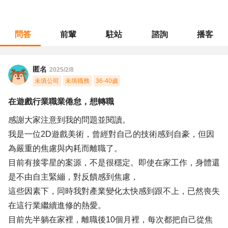
問答
前輩
駐站
諮詢
播客
職涯診所
/
藝術設計
/
在遊戲行業職業倦怠，想轉職
匿名
2025/2/8
未填公司
未填職務
36-40歲
在遊戲行業職業倦怠，想轉職
感謝大家注意到我的問題並閱讀。
我是一位2D遊戲美術，曾經對自己的技術感到自豪，但因
為嚴重的焦慮與內耗而離職了。
目前有接零星的案源，不是很穩定。即使在家工作，身體還
是不由自主緊繃，對反饋感到焦慮，
這些因素下，同時我對產業變化太快感到跟不上，已然喪失
在這行業繼續進修的熱愛。
目前先半躺在家裡，離職後10個月裡，每次都把自己從焦