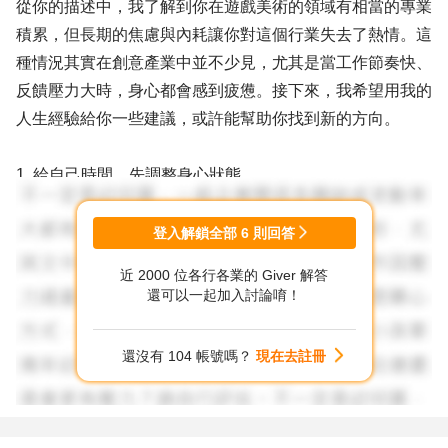
從你的描述中，我了解到你在遊戲美術的領域有相當的專業
積累，但長期的焦慮與內耗讓你對這個行業失去了熱情。這
種情況其實在創意產業中並不少見，尤其是當工作節奏快、
反饋壓力大時，身心都會感到疲憊。接下來，我希望用我的
人生經驗給你一些建議，或許能幫助你找到新的方向。
1. 給自己時間，先調整身心狀態
在經歷長期的壓力後，身體和心理需要時間復原。你提到即
使在家工作，仍然感到緊繃與焦慮，這可能是長期壓力的累
登入解鎖全部
6
則回答
積效應。
近 2000 位各行各業的 Giver 解答
還可以一起加入討論唷！
建議你可以嘗試以下方法：
- 建立規律的生活作息：每天固定時間起床、吃飯與休息，
還沒有 104 帳號嗎？
現在去註冊
讓身體進入穩定的節奏。
- 適度運動：即使只是每天散步30分鐘，也能幫助釋放壓
力。