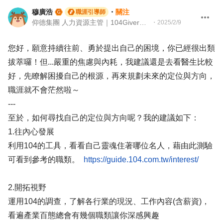
穆廣浩
・
關注
職涯引導師
仰德集團 人力資源主管｜104Giver職涯引導師第003202410009號
・
2025/2/9
您好，願意持續往前、勇於提出自己的困境，你已經很出類
拔萃囉！但...嚴重的焦慮與內耗，我建議還是去看醫生比較
好，先瞭解困擾自己的根源，再來規劃未來的定位與方向，
職涯就不會茫然啦～
---
至於，如何尋找自己的定位與方向呢？我的建議如下：
1.往內心發展
利用104的工具，看看自己靈魂住著哪位名人，藉由此測驗
可看到參考的職類。
https://guide.104.com.tw/interest/
2.開拓視野
運用104的調查，了解各行業的現況、工作內容(含薪資)，
看遍產業百態總會有幾個職類讓你深感興趣