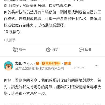
線上課程：開設美術教學、接案指導課程。
你的美術技能仍然具有市場價值，關鍵是找到適合自己的工
作模式。若有興趣轉職，可進一步考慮提升 UI/UX、影像編
輯或數位行銷能力，以拓展就業選擇。
13 祝福你。
1
人拍手
拍手
肯定
回覆
志龍 (Marco)
・
關注
職涯引導師
台灣派樂騰健康科技股份有限公司 資深製造測試工程師 | 104Giver職涯引導師 第003202310035
・
2025/2/8
你好，看到你的分享，我能感受到你目前的困境與壓力。首
先，請允許我先肯定你的勇氣，能夠面對這些情緒並尋求改
變，這是很不容易的一步。