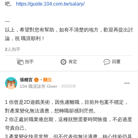
吧。
https://guide.104.com.tw/salary/
---
以上，希望對您有幫助，如有不清楚的地方，歡迎再提出討
論，祝 職涯順利！
2
人拍手
拍手
肯定
回覆
張精言
・
關注
104 職涯診所 Giver
・
2025/2/8
1 你曾是2D遊戲美術，因焦慮離職，目前外包案不穩定，
對產業變化無法適應，想轉職卻感到茫然。
2 你正處於職業倦怠期，這種狀態需要時間恢復，不必過度
苛責自己。
3 產業變化快是常態，但不代表你無法適應，核心技術仍具