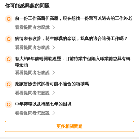
- 學習放鬆技巧：像是深呼吸、冥想或瑜伽，這些方法能幫
你可能感興趣的問題
助你緩解緊張情緒。
前一份工作高薪但高壓，現在想找一份還可以過去的工作終老
- 尋求支持：如果焦慮感持續影響生活，不妨考慮諮詢心理
看看提問者怎麼說
專業人士，他們能提供專業的建議與協助。
病情未有改善，萌生離職的念頭，我真的適合這份工作嗎？
2. 重新探索自己的興趣與技能
看看提問者怎麼說
雖然你對遊戲美術的熱情減退，但這並不代表你的能力不再
有大約6年前端開發經歷，目前待業中但陷入職業倦怠與有轉
有價值。你可以試著回顧過去，看看有哪些事情是你曾經感
職念頭
到興奮或有成就感的，這可能成為你轉職的線索。例如：
看看提問者怎麼說
應該冒險去試試看可能不適合的領域嗎
- 視覺設計相關工作：你的2D美術背景可以延伸到其他領
看看提問者怎麼說
域，例如平面設計、插畫、品牌設計、電子書封面設計等。
中年轉職以及待業七年的困境
這些工作可能壓力較小，且可以接案或全職。
看看提問者怎麼說
- 教育與培訓：如果你願意分享你的經驗，考慮轉向教學，
例如開設線上課程、當美術指導，甚至是兒童繪畫班的老
更多相關問題
師。