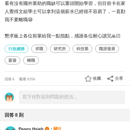
看有沒有國外業助的職缺可以重頭開始學習，但目前卡在家
人覺得文組學士可以拿到這個薪水已經很不容易了，一直勸
我不要離職😪
懇求板上各位前輩給我一點指點，感謝各位耐心讀完🙏🏻
行政總務
求職
研究所
科技業
職涯發展
薪資
轉職
收藏
分享
回答
8
觀看
9358
回答
8
則
Peggy Hsieh
・
關注