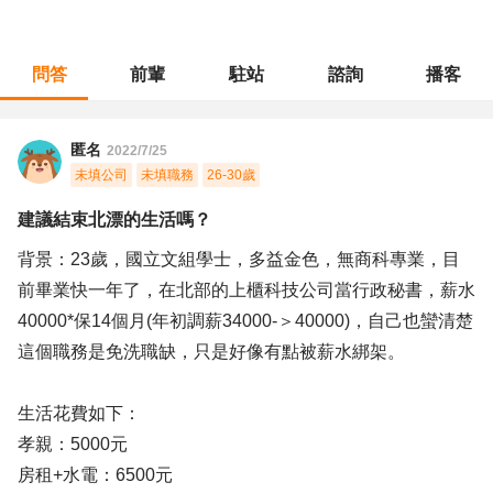
問答
前輩
駐站
諮詢
播客
職涯診所
/
行政總務
/
建議結束北漂的生活嗎？
匿名
2022/7/25
未填公司
未填職務
26-30歲
建議結束北漂的生活嗎？
背景：23歲，國立文組學士，多益金色，無商科專業，目
前畢業快一年了，在北部的上櫃科技公司當行政秘書，薪水
40000*保14個月(年初調薪34000-＞40000)，自己也蠻清楚
這個職務是免洗職缺，只是好像有點被薪水綁架。
生活花費如下：
孝親：5000元
房租+水電：6500元