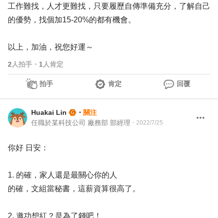
工作難找，人才更難找，只要履歷自傳準備充分，了解自己
的優勢，找個加15-20%的都有機會。
以上，加油，祝您好運～
2
人拍手
・
1
人肯定
拍手
肯定
回覆
Huakai Lin
・
關注
任職於某科技公司 廠務部 部經理
・
2022/7/25
你好 日安：
1. 的確，家人還是最關心你的人
的確，文組當秘書，這薪資算很高了。
2. 邀功想紅？是為了錢吧！