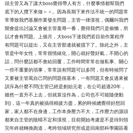
頭主管又為了讓大boss覺得帶人有方，什麼事情都幫我們
底下的人攬下來做＞＜。因為長期下來作法不統一的問題常
常導致我們基層作業發生問題，主管一律漠視，偶爾叫我們
開會提出討論又會被主管羞辱一番，覺得我們只是偷懶，所
以才會有問題。上個月，大boss下達我們若目前作業程序
有問題可以提出，又在主管那邊就被擋下了。除此之外，主
管是中年女性，常常很情緒化，開心就好聲好氣，不開心的
話，問什麼話都不會給回覆，工作時間常常在做私事、關心
一些不重要的瑣事，常常說有問題可以多問，但有時候問了
又要被主管罵自己問的問題很基本，一有問題又會反過來被
訓斥為什麼不問(主管已經是創始元老，在公司超過20年，
雖然一直升不上去，但就算沒作為，公司也不可能隨便動
到)，這一年真的被搞得精疲力盡，累的時候總覺得好想回
家，家人都不在身邊，工作本身壓力不大，工作壓力的源頭
都來自主管的陰晴不定和漠視，目前開始考慮是不是待到領
完年終就轉換跑道，考跨領域研究所或是回南部科學園區看