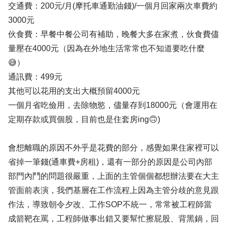
交通費：200元/月(摩托車通勤油錢)/一個月回家兩次車費約
3000元
伙食費：早餐中餐公司有補助，晚餐大多在家煮，伙食費儘
量壓在4000元（因為在外地生活常常也不知道要吃什麼
😅）
通訊費：499元
其他可以花用的支出大概預留4000元
一個月省吃儉用，去除物慾，儘量存到18000元（會運用在
定期存款或買個股，目前也是住套房ing🙃)
會想離職的原因不外乎是花費的部分，感覺如果住家裡可以
省掉一筆錢(通車費+房租)，還有一部分的原因是公司內部
部門內鬥的問題很嚴重，上面的主管個個都想辦法要在大主
管面前表演，我們基層在工作流程上因為主管分歧的意見跟
作法，導致朝令夕改、工作SOP不統一，常常被工程師當
成箭靶在罵，工程師做事出錯又要幫忙擦屁股、背黑鍋，回