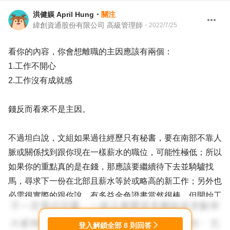
洪健媖 April Hung
・
關注
緯創資通股份有限公司 高級管理師
・
2022/7/25
看你的內容，你會想離職的主因應該有兩個：
1.工作不開心
2.工作沒有成就感
錢反而看來不是主因。
不過坦白說，文組如果過往經歷只有秘書，要在南部不靠人
脈或關係找到跟你現在一樣薪水的職位，可能性極低；所以
如果你的重點真的是在錢，那應該要繼續待下去並騎驢找
馬，尋求下一份在北部且薪水等於或略高的新工作；另外也
必需很實際的跟你說，有多益金色證書當然很棒，但開始工
作後，那就不太一定是重點了。
登入解鎖全部
8
則回答