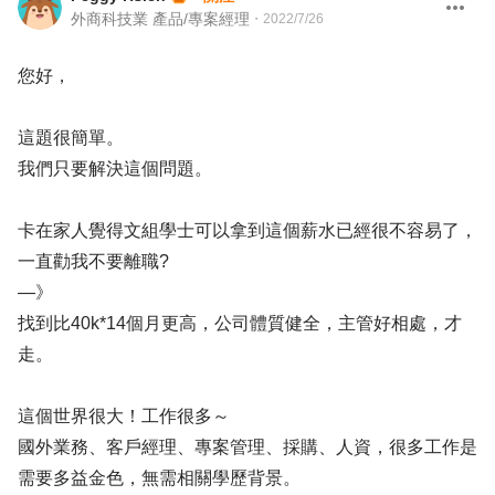
外商科技業 產品/專案經理
・
2022/7/26
您好，
這題很簡單。
我們只要解決這個問題。
卡在家人覺得文組學士可以拿到這個薪水已經很不容易了，
一直勸我不要離職?
—》
找到比40k*14個月更高，公司體質健全，主管好相處，才
走。
這個世界很大！工作很多～
國外業務、客戶經理、專案管理、採購、人資，很多工作是
需要多益金色，無需相關學歷背景。