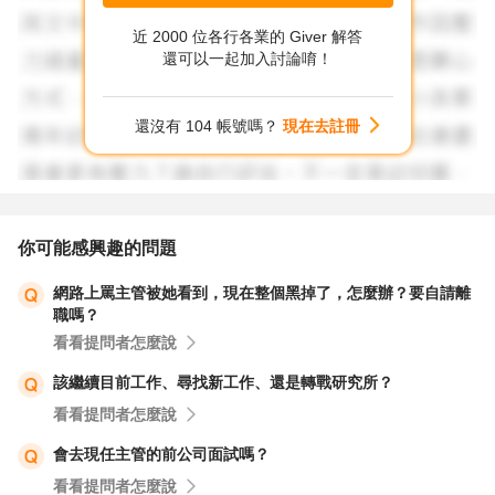
至於上面的工作不開心跟工作沒成就感這兩個，你沒辦法改
近 2000 位各行各業的 Giver 解答
變你的工作環境，其實大多數人都是如此，大部份人能做的
還可以一起加入討論唷！
就是轉念或是換工作，而這又跟，你在這份工作中有沒有學
到東西、有沒有成就感有關，如果這份工作中還有什麼你想
還沒有 104 帳號嗎？
現在去註冊
學的，或是能在工作中獲得成就感，那麼你自然就會想繼續
待下去，至少短時間不會那麼想離開。
所以綜合來說，我會傾向建議你邊走邊看，並且要朝不同職
你可能感興趣的問題
位發展。一般來說轉職有兩大方向，同產業但不同職位，或
網路上罵主管被她看到，現在整個黑掉了，怎麼辦？要自請離
不同產業但同職位，以你的年紀雖然也可以選擇不同產業不
職嗎？
同職位的這種，但有可能因此在談薪水時被砍薪，而且不能
看看提問者怎麼說
延續上份工作中所學的，也很可惜。
該繼續目前工作、尋找新工作、還是轉戰研究所？
看看提問者怎麼說
具體建議作法是，在領年終前的這幾個月可以一邊丟履歷，
一邊看看工作中還有沒有能精進自己的地方，目標是在領完
會去現任主管的前公司面試嗎？
年終後2-3個月內找到下一份你覺得可以的工作，如果到時
看看提問者怎麼說