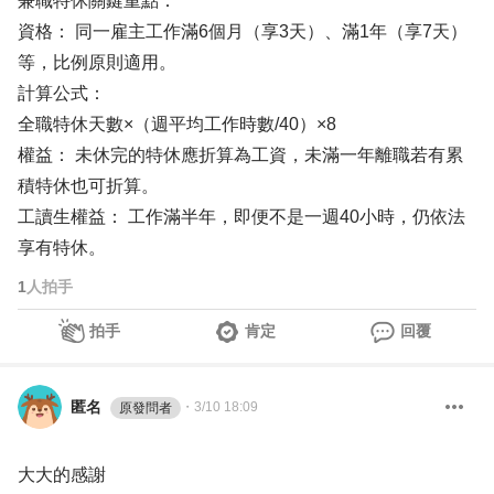
兼職特休關鍵重點：
資格： 同一雇主工作滿6個月（享3天）、滿1年（享7天）
等，比例原則適用。
計算公式：
全職特休天數×（週平均工作時數/40）×8
權益： 未休完的特休應折算為工資，未滿一年離職若有累
積特休也可折算。
工讀生權益： 工作滿半年，即便不是一週40小時，仍依法
享有特休。
1
人拍手
拍手
肯定
回覆
匿名
・
3/10 18:09
原發問者
大大的感謝