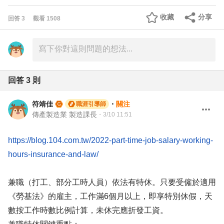
收藏
分享
回答
3
觀看
1508
回答
3
則
符靖佳
・
關注
職涯引導師
傳產製造業 製造課長
・
3/10 11:51
https://blog.104.com.tw/2022-part-time-job-salary-working-
hours-insurance-and-law/
兼職（打工、部分工時人員）依法有特休。只要受僱於適用
《勞基法》的雇主，工作滿6個月以上，即享特別休假，天
數按工作時數比例計算，未休完應折發工資。