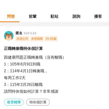
問答
前輩
駐站
諮詢
播客
職涯診所
/
教育輔導
/
正職轉兼職特休假計算
匿名
3/10 5:24
未填公司
未填職務
61-65歲
正職轉兼職特休假計算
因健康問題正職轉兼職（沒有離職）
1：105年8月9日到職
2：114年4月1日轉兼職，
每周工作2天
3：115年3月26日離職
請問特休假如何計算？非常感謝
教育輔導
特休假計算