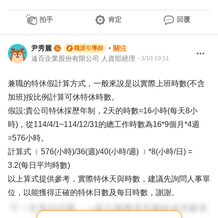
拍手
肯定
回覆
尹秀麗
・
關注
職涯引導師
遠百企業股份有限公司 人資部經理
・
3/10 19:51
兼職的特休假計算方式，一般來說是以實際上班時數(不含
加班)按比例計算可休特休時數。
假設:貴公司特休採歷年制，2天的時數=16小時(每天8小
時)，從114/4/1~114/12/31的總工作時數為16*9個月*4週
=576小時。
計算式 ﹝576(小時)/36(週)/40(小時/週) ﹞*8(小時/日) =
3.2(每日平均時數)
以上算式提供參考，實際特休天與時數，建議先詢問人事單
位，以能獲得正確的特休日數及每日時數，謝謝。