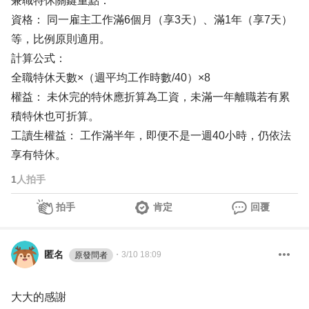
兼職特休關鍵重點：
資格： 同一雇主工作滿6個月（享3天）、滿1年（享7天）
等，比例原則適用。
計算公式：
全職特休天數×（週平均工作時數/40）×8
權益： 未休完的特休應折算為工資，未滿一年離職若有累
積特休也可折算。
工讀生權益： 工作滿半年，即便不是一週40小時，仍依法
享有特休。
1
人拍手
拍手
肯定
回覆
匿名
・
3/10 18:09
原發問者
大大的感謝