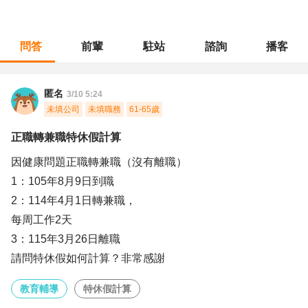
問答
前輩
駐站
諮詢
播客
職涯診所
/
教育輔導
/
正職轉兼職特休假計算
匿名
3/10 5:24
未填公司
未填職務
61-65歲
正職轉兼職特休假計算
因健康問題正職轉兼職（沒有離職）
1：105年8月9日到職
2：114年4月1日轉兼職，
每周工作2天
3：115年3月26日離職
請問特休假如何計算？非常感謝
教育輔導
特休假計算