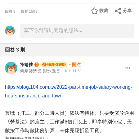
收藏
分享
回答
3
觀看
1508
回答
3
則
符靖佳
・
關注
職涯引導師
傳產製造業 製造課長
・
3/10 11:51
https://blog.104.com.tw/2022-part-time-job-salary-working-
hours-insurance-and-law/
兼職（打工、部分工時人員）依法有特休。只要受僱於適用
《勞基法》的雇主，工作滿6個月以上，即享特別休假，天
數按工作時數比例計算，未休完應折發工資。