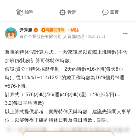
拍手
肯定
回覆
尹秀麗
・
關注
職涯引導師
遠百企業股份有限公司 人資部經理
・
3/10 19:51
兼職的特休假計算方式，一般來說是以實際上班時數(不含
加班)按比例計算可休特休時數。
假設:貴公司特休採歷年制，2天的時數=16小時(每天8小
時)，從114/4/1~114/12/31的總工作時數為16*9個月*4週
=576小時。
計算式 ﹝576(小時)/36(週)/40(小時/週) ﹞*8(小時/日) =
3.2(每日平均時數)
以上算式提供參考，實際特休天與時數，建議先詢問人事單
位，以能獲得正確的特休日數及每日時數，謝謝。