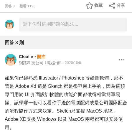
收藏
分享
回答
3
觀看
1193
回答
3
則
Charlie
・
關注
網路科技公司 UI設計師
・
2020/10/6
如果你已經熟悉 Illustrator / Photoshop 等繪圖軟體，那不
管是 Adobe Xd 還是 Sketch 都是很容易上手的，因為這類
專門用於 UI 介面設計軟體的功能介面都做得相當簡單易
懂。該學哪一套可以看你手邊的電腦配備或是公司團隊配合
的流程協作方式來決定。Sketch只支援 MacOS 系統，
Adobe XD支援 Windows 以及 MacOS 兩種都可以安裝使
用。