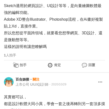
Sketch適用於網頁設計、UI設計等等，是向量繪圖軟體最
強的編輯功能。
Adobe XD整合IIIustrator、Photoshop流程，在Ai畫好複製
貼上Xd，直接作業。
所以您想從平面跨領域，就要看您想學網頁、3D設計、還
是微動態等等。
這樣的說明有讓您瞭解嗎
1
人拍手
拍手
肯定
回覆
百合姊接
・
關注
上市公司 UIUX設計師
・
2020/10/29
其實都可以，
都是設計軟體大同小異，學會一套之後再轉到另一套頂多摸