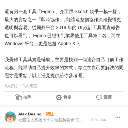
還有另一套工具「Figma 」介面跟 Sketch 幾乎一模一樣，
最大的賣點之一「即時協作」, 能讓這整個協作流程變得更
透明與容易。從國外平台 2019 年的 UI 設計工具調查報告
也可以看到， Figma 已經衝到業界使用工具第二名，而在
Windows 平台上更是超越 Adobe XD。
我覺得工具其實是輔助，主要是找到一個適合自己目前工作
流程、能幫助自己提升效率的方式，專注在自己要解決的問
題才是重點，以上淺見提供給你參考喔。
4
人拍手
・
1
人肯定
拍手
肯定
回覆
Alex Desing
・
關注
社團法人高雄市十方如願慈善會 理事長
・
2020/10/6