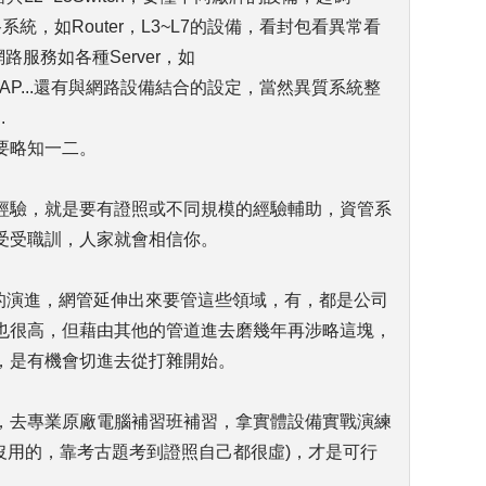
系統，如Router，L3~L7的設備，看封包看異常看
路服務如各種Server，如
IUS.LDAP...還有與網路設備結合的設定，當然異質系統整
.
要略知一二。
經驗，就是要有證照或不同規模的經驗輔助，資管系
受受職訓，人家就會相信你。
化的演進，網管延伸出來要管這些領域，有，都是公司
也很高，但藉由其他的管道進去磨幾年再涉略這塊，
，是有機會切進去從打雜開始。
，去專業原廠電腦補習班補習，拿實體設備實戰演練
是沒用的，靠考古題考到證照自己都很虛)，才是可行