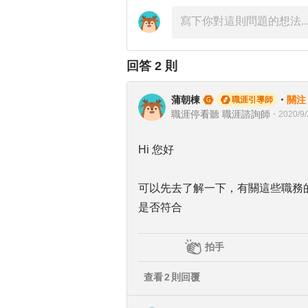
回答
2
則
蒲朝棟
・
關注
職涯引導師
職涯停看聽 職涯諮詢師
・
2020/9/
Hi 您好
可以先去了解一下，有關這些職務
是否符合
拍手
查看
2
則回覆