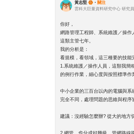
黃志堅
・
關注
雲科大巨量資料研究中心 研究
你好，
網路管理工程師、系統維護／操作
這類主管七年。
我的分析是：
看規模，看領域，這三種要的技能
1.系統維護／操作人員，這類我簡
的例行作業，細心度與按照標準作
中小企業的三百台以內的電腦與系
完全不同，處理問題的思維與程序
建議：沒經驗怎麼辦? 從大的地方
2.網管，也分成好幾級，管網路線路與