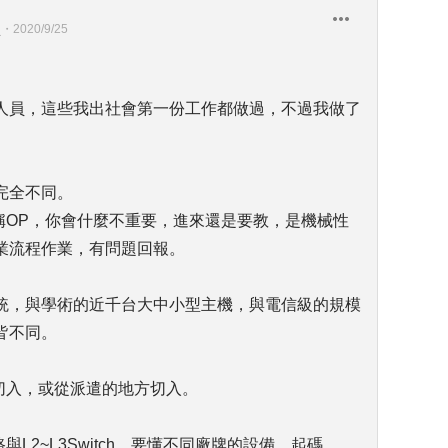
員
・
2020/9/25
人員，這些我出社會第一份工作都做過，不過我做了
完全不同。
稱OP，你會什麼不重要，進來還是要教，是機械性
業流程作業，有問題回報。
統，與學術的近千台大中小型主機，與電信級的規模
皆不同。
切入，或從派遣的地方切入。
L2~L3Switch，要懂不同廠牌的設備，起碼