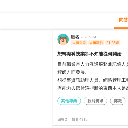
問答
職涯診所
/
其他專業
/
匿名
2020/9/24
未填公司
未填職務
31-35歲
想轉職科技業卻不知能從何開始
目前職業是人力派遣服務兼記錄人
程師方面發展。
想從事資訊助理人員、網路管理工
有能力去應付這些新的東西本人是
其他專業
技能需求
轉職
回答
2
觀看
4915