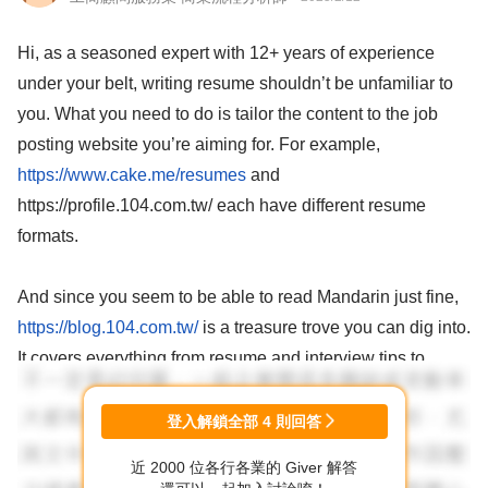
Hi, as a seasoned expert with 12+ years of experience
under your belt, writing resume shouldn’t be unfamiliar to
you. What you need to do is tailor the content to the job
posting website you’re aiming for. For example,
https://www.cake.me/resumes
and
https://profile.104.com.tw/ each have different resume
formats.
And since you seem to be able to read Mandarin just fine,
https://blog.104.com.tw/
is a treasure trove you can dig into.
It covers everything from resume and interview tips to
delicate issues like workplace bullying.
登入解鎖全部
4
則回答
Aside from the nitty-gritty, understanding how to legally
近 2000 位各行各業的 Giver 解答
work in Taiwan as an expat is paramount, especially if