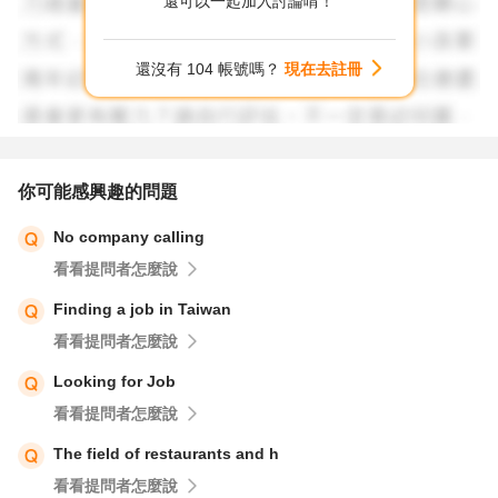
還可以一起加入討論唷！
you’re one of those nationals ineligible for the visa
exemption. It would impact your extension of stay should
還沒有 104 帳號嗎？
現在去註冊
your work permit or residence visa expire.
Read this article for more information, and good luck with
your job hunting!
你可能感興趣的問題
No company calling
看看提問者怎麼說
Finding a job in Taiwan
看看提問者怎麼說
Looking for Job
看看提問者怎麼說
The field of restaurants and h
看看提問者怎麼說