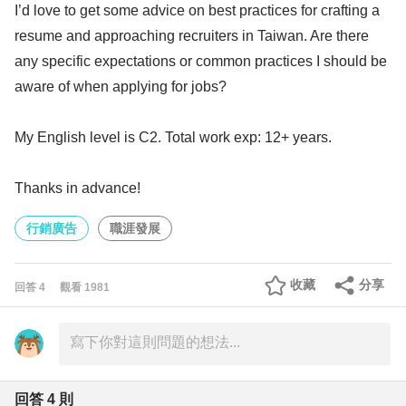
I’d love to get some advice on best practices for crafting a
resume and approaching recruiters in Taiwan. Are there
any specific expectations or common practices I should be
aware of when applying for jobs?
My English level is C2. Total work exp: 12+ years.
Thanks in advance!
行銷廣告
職涯發展
收藏
分享
回答
4
觀看
1981
回答
4
則