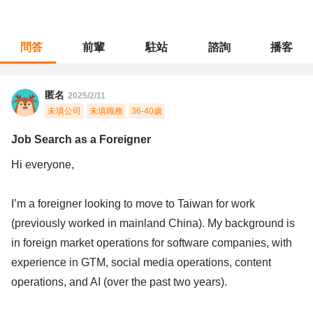
問答
前輩
駐站
諮詢
播客
職涯診所
/
行銷廣告
/
Job Search as a Foreigner
匿名
2025/2/11
未填公司
未填職務
36-40歲
Job Search as a Foreigner
Hi everyone,
I’m a foreigner looking to move to Taiwan for work
(previously worked in mainland China). My background is
in foreign market operations for software companies, with
experience in GTM, social media operations, content
operations, and AI (over the past two years).