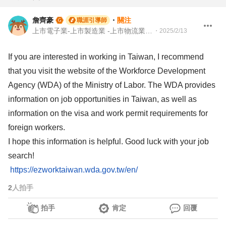
詹齊豪
・
關注
職涯引導師
上市電子業-上市製造業 -上市物流業 -上市餐飲服務業 104 Giver 職涯引導師 第003202410005號
・
2025/2/13
If you are interested in working in Taiwan, I recommend
that you visit the website of the Workforce Development
Agency (WDA) of the Ministry of Labor. The WDA provides
information on job opportunities in Taiwan, as well as
information on the visa and work permit requirements for
foreign workers.
I hope this information is helpful. Good luck with your job
search!
https://ezworktaiwan.wda.gov.tw/en/
2
人拍手
拍手
肯定
回覆