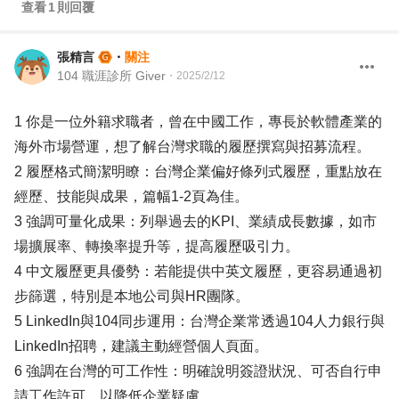
查看
1
則回覆
張精言
・
關注
104 職涯診所 Giver
・
2025/2/12
1 你是一位外籍求職者，曾在中國工作，專長於軟體產業的
海外市場營運，想了解台灣求職的履歷撰寫與招募流程。
2 履歷格式簡潔明瞭：台灣企業偏好條列式履歷，重點放在
經歷、技能與成果，篇幅1-2頁為佳。
3 強調可量化成果：列舉過去的KPI、業績成長數據，如市
場擴展率、轉換率提升等，提高履歷吸引力。
4 中文履歷更具優勢：若能提供中英文履歷，更容易通過初
步篩選，特別是本地公司與HR團隊。
5 LinkedIn與104同步運用：台灣企業常透過104人力銀行與
LinkedIn招聘，建議主動經營個人頁面。
6 強調在台灣的可工作性：明確說明簽證狀況、可否自行申
請工作許可，以降低企業疑慮。