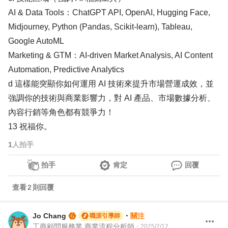
AI & Data Tools：ChatGPT API, OpenAI, Hugging Face,
Midjourney, Python (Pandas, Scikit-learn), Tableau,
Google AutoML
Marketing & GTM：AI-driven Market Analysis, AI Content
Automation, Predictive Analytics
d 這樣能突顯你如何運用 AI 技術來提升市場營運成效，並
強調你的技術與商業影響力，對 AI 產品、市場數據分析、
內容行銷等角色都有競爭力！
13 祝福你。
1
人拍手
拍手
肯定
回覆
查看
2
則回覆
Jo Chang
・
關注
職涯引導師
工商顧問服務業 商業流程分析師
・
2025/2/12