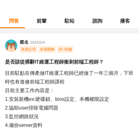
問答
前輩
駐站
諮詢
播客
職涯診所
/
MIS網管
/
是否該從裸辭IT維運工程師衝刺前端工程師？
匿名
2025/2/4
未填公司
未填職務
26-30歲
是否該從裸辭IT維運工程師衝刺前端工程師？
目前駐點在傳產做IT維運工程師已經做了一年三個月，下班
時也有進修前端工程師課程
目前主要工作內容是：
1.安裝新機ex:硬碟鎖、bios設定、本機權限設定
2.協助user排除電腦問題
3.監控網路狀況
4.備份server資料