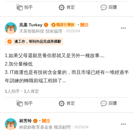
拍手
肯定
回覆
兆基 Turkey
・
關注
職涯引導師
天茶智能科技 技術協理
・
2025/2/4
邊工作，等到作品完成再裸辭
1.如果父母還願意養你那就又是另外一種故事....
2.加分量極低
3. IT維運也是有技術含金量的，而且市場已經有一堆經過半
年訓練的轉職前端工程師了...
1
人拍手
・
1
人肯定
拍手
肯定
回覆
林芳玲
・
關注
林鏡釧教育基金會 職涯顧問
・
2025/2/4