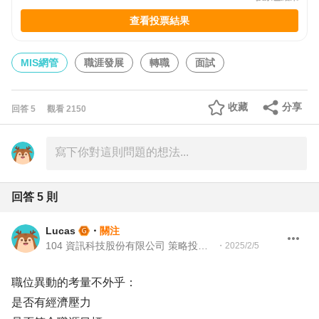
查看投票結果
MIS網管
職涯發展
轉職
面試
收藏
分享
回答
5
觀看
2150
回答
5
則
Lucas
・
關注
104 資訊科技股份有限公司 策略投資專案經理
・
2025/2/5
職位異動的考量不外乎：
是否有經濟壓力